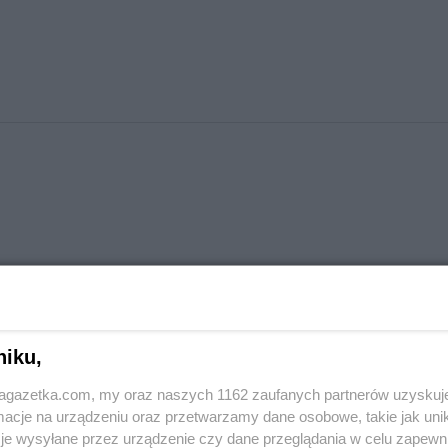
stach
niku,
PEPCO
Andrychów
jagazetka.com, my oraz naszych 1162 zaufanych partnerów uzyskuj
cje na urządzeniu oraz przetwarzamy dane osobowe, takie jak unika
PEPCO
Augustów
je wysyłane przez urządzenie czy dane przeglądania w celu zapewn