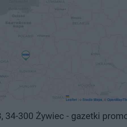
Leaflet
Stadia Maps
OpenMapTil
|
©
, ©
3, 34-300 Żywiec - gazetki prom