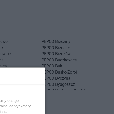
iewo
PEPCO
Brzeziny
sk
PEPCO
Brzostek
kowice
PEPCO
Brzozów
na
PEPCO
Buczkowice
nica
PEPCO
Buk
y
PEPCO
Busko-Zdrój
nów
PEPCO
Byczyna
g
PEPCO
Bydgoszcz
g Dolny
PEPCO
Bystrzyca Kłodzka
ść Kujawski
PEPCO
Bytom
emy dostęp i
sko
PEPCO
Bytom Odrzański
lne identyfikatory,
szcze
PEPCO
Bytów
iania
e sklepy