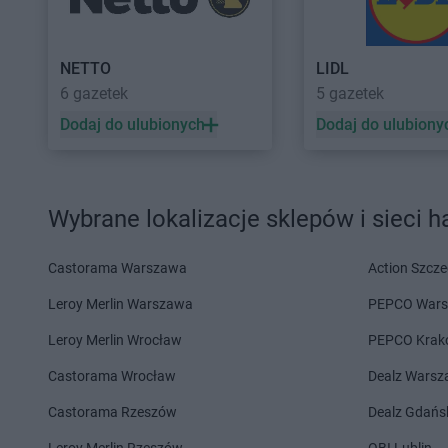
PEPCO
Kalwaria Zebrzydowska
PEPCO
Kępno
PEPCO
Kamień Pomorski
PEPCO
Kętrzyn
PEPCO
Kamieniec Wrocławski
PEPCO
Kęty
NETTO
LIDL
PEPCO
Kamienna Góra
PEPCO
Kiekrz
6 gazetek
5 gazetek
PEPCO
Kamionka Wielka
PEPCO
Kielce
PEPCO
Kańczuga
PEPCO
Kiełpino
Dodaj do ulubionych
Dodaj do ulubiony
PEPCO
Karczew
PEPCO
Kietrz
PEPCO
Karpacz
PEPCO
Kleczew
PEPCO
Kartuzy
PEPCO
Kleszczów
Wybrane lokalizacje sklepów i sieci 
PEPCO
Katowice
PEPCO
Klimkówka
PEPCO
Kąty Wrocławskie
PEPCO
Kłobuck
PEPCO
Kazimierz Biskupi
PEPCO
Kłodawa
Castorama Warszawa
Action Szcze
PEPCO
Kazimierza Wielka
PEPCO
Kłodzko
Leroy Merlin Warszawa
PEPCO War
PEPCO
Kaźmierz
PEPCO
Kluczbork
Leroy Merlin Wrocław
PEPCO Krak
PEPCO
Lądek-Zdrój
PEPCO
Libertów
Castorama Wrocław
Dealz Wars
PEPCO
Lębork
PEPCO
Libiąż
PEPCO
Legionowo
PEPCO
Lidzbark
Castorama Rzeszów
Dealz Gdańs
PEPCO
Legnica
PEPCO
Lidzbark Wa