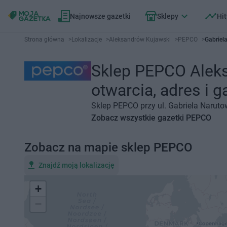
Najnowsze gazetki
Sklepy
Hit
Strona główna
>
Lokalizacje
>
Aleksandrów Kujawski
>
PEPCO
>
Gabriel
Sklep PEPCO Aleks
otwarcia, adres i g
Sklep PEPCO przy ul. Gabriela Naruto
Zobacz wszystkie gazetki PEPCO
Zobacz na mapie sklep PEPCO
Znajdź moją lokalizację
+
−