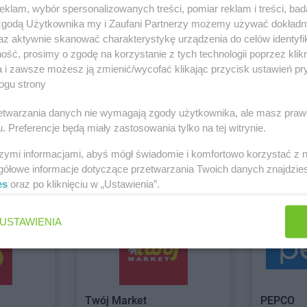
klam, wybór spersonalizowanych treści, pomiar reklam i treści, bad
PEPCO
Ciechanów
PEPCO
Czar
 zgodą Użytkownika my i Zaufani Partnerzy możemy używać dokład
PEPCO
Ciechocinek
PEPCO
Czc
az aktywnie skanować charakterystykę urządzenia do celów identyfi
PEPCO
Cieszyn
PEPCO
Czec
ść, prosimy o zgodę na korzystanie z tych technologii poprzez klikn
PEPCO
Czaplinek
PEPCO
Czel
a i zawsze możesz ją zmienić/wycofać klikając przycisk ustawień pr
PEPCO
Czarna
PEPCO
Czer
ogu strony
PEPCO
Czarna Białostocka
PEPCO
Czer
o
PEPCO
Czarnków
PEPCO
Czer
rzetwarzania danych nie wymagają zgody użytkownika, ale masz praw
Chorten
Gama
. Preferencje będą miały zastosowania tylko na tej witrynie.
2 gazetki
1 gazetk
kowe
PEPCO
Dębowa
PEPCO
Draw
szymi informacjami, abyś mógł świadomie i komfortowo korzystać z
PEPCO
Debrzno
PEPCO
Drez
ch
Dodaj do ulubionych
Dodaj do
gółowe informacje dotyczące przetwarzania Twoich danych znajdzi
PEPCO
Dobczyce
PEPCO
Drob
es
oraz po kliknięciu w „Ustawienia”.
PEPCO
Dobra
PEPCO
Drze
PEPCO
Dobre Miasto
PEPCO
Dusz
USTAWIENIA
PEPCO
Gołdap
PEPCO
Gost
PEPCO
Goleniów
PEPCO
Gost
PEPCO
Golina
PEPCO
Gosz
Twój Market
PEPCO