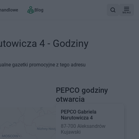
 handlowe
Blog
MENU
towicza 4 - Godziny
ualne gazetki promocyjne z tego adresu
PEPCO godziny
otwarcia
PEPCO
Gabriela
Narutowicza 4
87-700 Aleksandrów
Kujawski