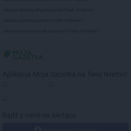
Chorten
Dzierżoniów
Chorten
Dziewin
Jaki jest ulubiony żel pod prysznic Polek i Polaków?
Chorten
Elbląg
Jaki jest ulubiony szampon Polek i Polaków?
Chorten
Ełk
Jaki jest ulubiony ręcznik papierowy Polek i Polaków?
Chorten
Elżbietów
Chorten
Filipów
Chorten
Frampol
Chorten
Franciszków
Chorten
Gąbin
Aplikacja Moja Gazetka na Twój telefon!
Chorten
Gabryelin
Chorten
Gaczyska
Chorten
Garbatówka
Chorten
Garwolin
Chorten
Gąsawa
Bądź z nami na bieżąco
Chorten
Gąski
Chorten
Gdańsk
Chorten
Gdynia
Obserwuj nas na Facebook