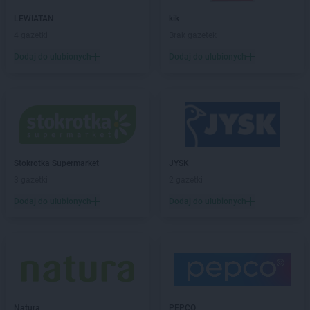
Chorten
Brańsk
LEWIATAN
kik
Chorten
Brenna
4 gazetki
Brak gazetek
Chorten
Brochów
Dodaj do ulubionych
Dodaj do ulubionych
Chorten
Brójce
Chorten
Brok
Chorten
Brończany
Chorten
Broniewice
Chorten
Bronowo
Chorten
Brudki Stare
Chorten
Brusy
Stokrotka Supermarket
JYSK
Chorten
Brwinów
3 gazetki
2 gazetki
Chorten
Brzesko
Dodaj do ulubionych
Dodaj do ulubionych
Chorten
Brzeszcze
Chorten
Brzezie
Chorten
Brzeźnica
Chorten
Brzeźnio
Chorten
Brzóski-Gromki
Chorten
Brzoza
Chorten
Brzozówka
Natura
PEPCO