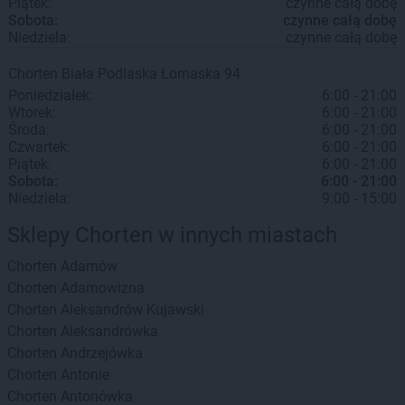
Piątek:
czynne całą dobę
Sobota:
czynne całą dobę
Niedziela:
czynne całą dobę
Chorten
Biała Podlaska
Łomaska 94
Poniedziałek:
6:00 - 21:00
Wtorek:
6:00 - 21:00
Środa:
6:00 - 21:00
Czwartek:
6:00 - 21:00
Piątek:
6:00 - 21:00
Sobota:
6:00 - 21:00
Niedziela:
9:00 - 15:00
Sklepy Chorten w innych miastach
Chorten
Adamów
Chorten
Adamowizna
Chorten
Aleksandrów Kujawski
Chorten
Aleksandrówka
Chorten
Andrzejówka
Chorten
Antonie
Chorten
Antonówka