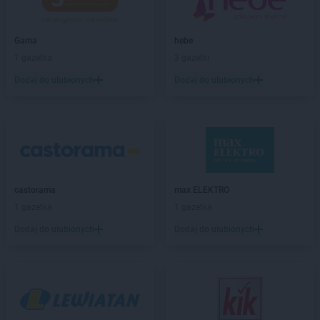
Chorten
Bogdanka
Chorten
Bojano
Chorten
Bolęcin
Gama
hebe
Chorten
Bolesławiec
1 gazetka
3 gazetki
Chorten
Bolimów
Dodaj do ulubionych
Dodaj do ulubionych
Chorten
Bolków
Chorten
Bolszewo
Chorten
Borek
Chorten
Borki
Chorten
Borkowo
Chorten
Borów Wielki
castorama
max ELEKTRO
Chorten
Borowe
1 gazetka
1 gazetka
Chorten
Borowina
Chorten
Borzęcin Duży
Dodaj do ulubionych
Dodaj do ulubionych
Chorten
Borzymy
Chorten
Boże
Chorten
Braciejówka
Chorten
Bramki
Chorten
Braniewo