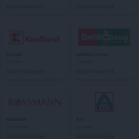
Chorten
Chełm Śląski
Dodaj do ulubionych
Dodaj do ulubionych
Chorten
Chełmek
Chorten
Chełmno
Chorten
Chełmża
Chorten
Chłopy
Chorten
Chociule
Chorten
Chociw
Kaufland
Delikatesy Centrum
Chorten
Chodzież
5 gazetek
1 gazetka
Chorten
Chojnice
Dodaj do ulubionych
Dodaj do ulubionych
Chorten
Chojno Nowe Drugie
Chorten
Chojnów
Chorten
Choroszcz
Chorten
Chorzów
Chorten
Choszczewo
Chorten
Choszczno
Chorten
Chrzanów
ROSSMANN
ALDI
Chorten
Ciechanów
Brak gazetek
6 gazetek
Chorten
Ciechanowiec
Dodaj do ulubionych
Dodaj do ulubionych