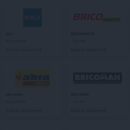
Chorten
Bełchatów
Chorten
Bezledy
Chorten
Biała Niżna
Chorten
Biała Piska
Chorten
Biała Podlaska
BLU
BRICOMARCHE
Chorten
Biała Rawska
Brak gazetek
7 gazetek
Chorten
Białebłoto-Kobyla
Dodaj do ulubionych
Dodaj do ulubionych
Chorten
Białebłoto-Stara Wieś
Chorten
Białobiel
Chorten
Białobrzegi
Chorten
Białogard
Chorten
Białogóra
Chorten
Białousy
Chorten
Białowieża
abra meble
BRICOMAN
Chorten
Białożewin
Brak gazetek
1 gazetka
Chorten
Białystok
Dodaj do ulubionych
Dodaj do ulubionych
Chorten
Biecz
Chorten
Biedaszki
Chorten
Biedrzychowice