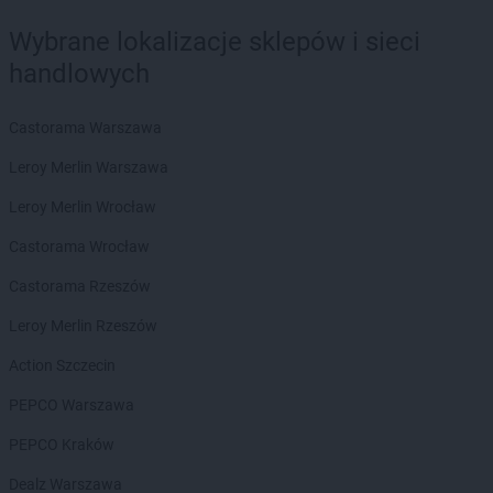
Chorten
Częstochowa
Wybrane lokalizacje sklepów i sieci
Chorten
Człuchów
Chorten
handlowych
Czosnów
Chorten
Czyczkowy
Chorten
Czyże
Castorama Warszawa
Chorten
Czyżew
Leroy Merlin Warszawa
Chorten
Dąbrowa
Leroy Merlin Wrocław
Chorten
Dąbrowa Białostocka
Chorten
Dąbrowa Chełmińska
Castorama Wrocław
Chorten
Dąbrowa Tarnowska
Castorama Rzeszów
Chorten
Dąbrowa Wielka
Chorten
Dąbrowa-Kaski
Leroy Merlin Rzeszów
Chorten
Dąbrówka
Action Szczecin
Chorten
Dąbrówka Kościelna
Chorten
Dąbrówka Leśna
PEPCO Warszawa
Chorten
Dąbrówki
PEPCO Kraków
Chorten
Dąbrówno
Chorten
Darłowo
Dealz Warszawa