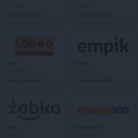
Chorten
Budki Piaseckie
1 gazetka
1 gazetka
Chorten
Budy Barcząckie
Dodaj do ulubionych
Dodaj do ulubionych
Chorten
Budziska
Chorten
Bugaj
Chorten
Buk
Chorten
Bukowiec
Chorten
Bukowina
Chorten
Burkat
Laboo
Empik
Chorten
Burzyn
Brak gazetek
1 gazetka
Chorten
Bydgoszcz
Chorten
Bytom
Dodaj do ulubionych
Dodaj do ulubionych
Chorten
Bytów
Chorten
Cekcyn
Chorten
Celestynów
Chorten
Celiny
Chorten
Cepno
Żabka
RTV EURO AGD
Chorten
Chałupy
2 gazetki
Brak gazetek
Chorten
Chełm