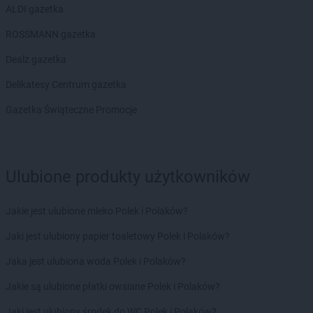
ALDI gazetka
Chorten
Drążdżewo
Chorten
Drohiczyn
ROSSMANN gazetka
Chorten
Drozdowo
Dealz gazetka
Chorten
Drwęck
Chorten
Drwinia
Delikatesy Centrum gazetka
Chorten
Drzewica
Gazetka Świąteczne Promocje
Chorten
Drzonówko
Chorten
Drzycim
Chorten
Dubiny
Chorten
Dubów
Ulubione produkty użytkowników
Chorten
Duczki
Chorten
Dulcza Mała
Jakie jest ulubione mleko Polek i Polaków?
Chorten
Działdowo
Chorten
Działki
Jaki jest ulubiony papier toaletowy Polek i Polaków?
Chorten
Dziechciniec
Jaka jest ulubiona woda Polek i Polaków?
Chorten
Dzięcielec
Chorten
Dzierlin
Jakie są ulubione płatki owsiane Polek i Polaków?
Chorten
Dzierzgów
Jaki jest ulubiony środek do WC Polek i Polaków?