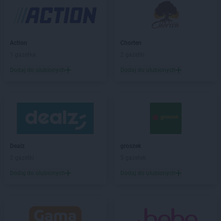
Chorten
Bielany-Żyłaki
Chorten
Bielicha
Chorten
Bieliny
Action
Chorten
Chorten
Bielsk Podlaski
1 gazetka
2 gazetki
Chorten
Bielsko-Biała
Chorten
Bierwce
Dodaj do ulubionych
Dodaj do ulubionych
Chorten
Biłgoraj
Chorten
Biskupiec
Chorten
Biskupiec-Kolonia Trzecia
Chorten
Błędowo
Chorten
Blochy
Chorten
Błonie
Dealz
groszek
Chorten
Bobrówka
2 gazetki
5 gazetek
Chorten
Bobrowniki
Dodaj do ulubionych
Dodaj do ulubionych
Chorten
Bochnia
Chorten
Boćki
Chorten
Bodaczów
Chorten
Bogatynia