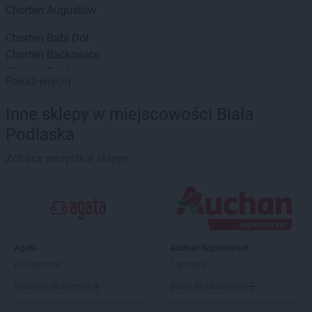
Chorten
Augustów
Chorten
Babi Dół
Chorten
Baćkowice
Chorten
Bajdy
Pokaż więcej
Chorten
Bajki-Zalesie
Chorten
Bakałarzewo
Inne sklepy w miejscowości Biała
Chorten
Bąkowo
Podlaska
Chorten
Banie
Chorten
Banino
Zobacz wszystkie sklepy
Chorten
Baranowo
Chorten
Barchów
Chorten
Barcikowo
Chorten
Barcin
Chorten
Bargłów Kościelny
Agata
Auchan Supermarket
Chorten
Bartniki
Brak gazetek
1 gazetka
Chorten
Bartołty Wielkie
Dodaj do ulubionych
Dodaj do ulubionych
Chorten
Bartoszyce
Chorten
Będzieszyn