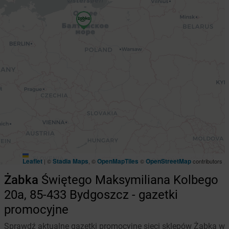
Leaflet
Stadia Maps
OpenMapTiles
OpenStreetMap
|
©
, ©
©
contributors
Żabka
Świętego Maksymiliana Kolbego
20a, 85-433 Bydgoszcz - gazetki
promocyjne
Sprawdź aktualne gazetki promocyjne sieci sklepów Żabka w