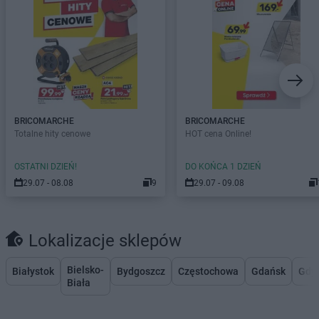
BRICOMARCHE
BRICOMARCHE
Totalne hity cenowe
HOT cena Online!
OSTATNI DZIEŃ!
DO KOŃCA 1 DZIEŃ
29.07 - 08.08
9
29.07 - 09.08
Lokalizacje sklepów
Bielsko-
Białystok
Bydgoszcz
Częstochowa
Gdańsk
Gdy
Biała