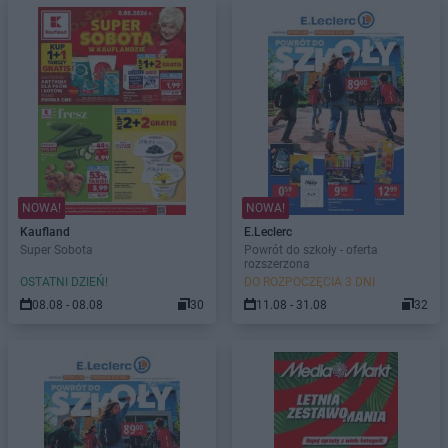
NOWA!
NOWA!
Kaufland
E.Leclerc
Super Sobota
Powrót do szkoły - oferta
rozszerzona
OSTATNI DZIEŃ!
DO ROZPOCZĘCIA 3 DNI
08.08 - 08.08
30
11.08 - 31.08
32