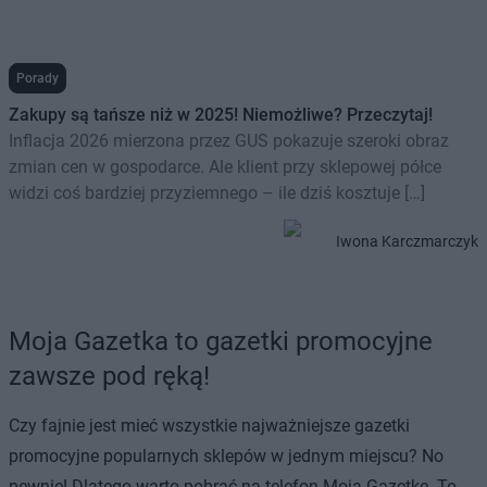
Porady
Zakupy są tańsze niż w 2025! Niemożliwe? Przeczytaj!
Inflacja 2026 mierzona przez GUS pokazuje szeroki obraz
zmian cen w gospodarce. Ale klient przy sklepowej półce
widzi coś bardziej przyziemnego – ile dziś kosztuje […]
Iwona Karczmarczyk
Moja Gazetka to gazetki promocyjne
zawsze pod ręką!
Czy fajnie jest mieć wszystkie najważniejsze gazetki
promocyjne popularnych sklepów w jednym miejscu? No
pewnie! Dlatego warto pobrać na telefon Moją Gazetkę. To