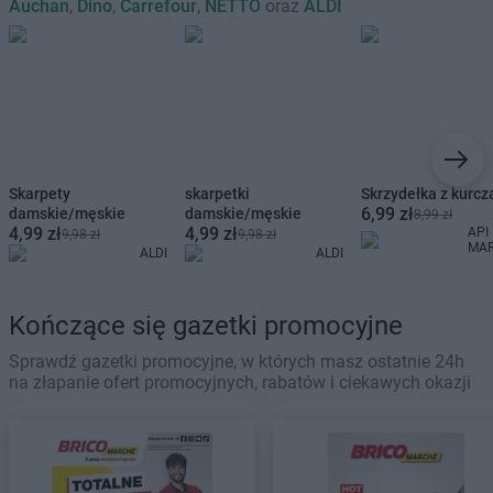
Auchan
,
Dino
,
Carrefour
,
NETTO
oraz
ALDI
Skarpety
skarpetki
Skrzydełka z kurcz
6,99 zł
damskie/męskie
damskie/męskie
8,99 zł
4,99 zł
4,99 zł
API
9,98 zł
9,98 zł
MA
ALDI
ALDI
Kończące się gazetki promocyjne
Sprawdź gazetki promocyjne, w których masz ostatnie 24h
na złapanie ofert promocyjnych, rabatów i ciekawych okazji