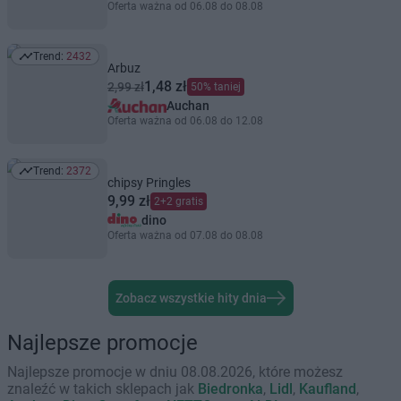
Oferta ważna od 06.08 do 08.08
Trend:
2432
Trend: 2432
Arbuz
1,48 zł
2,99 zł
50% taniej
Auchan
Oferta ważna od 06.08 do 12.08
Trend:
2372
Trend: 2372
chipsy Pringles
9,99 zł
2+2 gratis
dino
Oferta ważna od 07.08 do 08.08
Zobacz wszystkie hity dnia
Najlepsze promocje
Najlepsze promocje w dniu 08.08.2026, które możesz
znaleźć w takich sklepach jak
Biedronka
,
Lidl
,
Kaufland
,