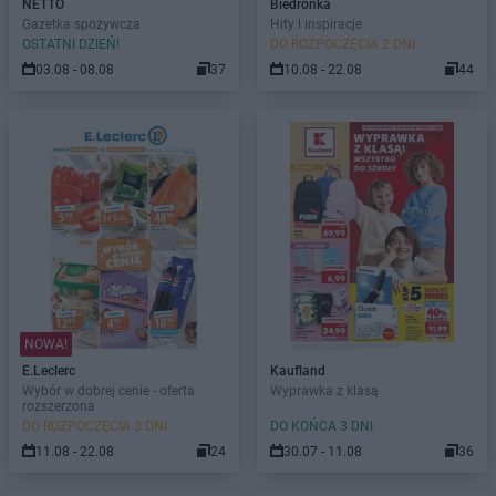
NETTO
Biedronka
Gazetka spożywcza
Hity i inspiracje
OSTATNI DZIEŃ!
DO ROZPOCZĘCIA 2 DNI
03.08 - 08.08
37
10.08 - 22.08
44
NOWA!
E.Leclerc
Kaufland
Wybór w dobrej cenie - oferta
Wyprawka z klasą
rozszerzona
DO ROZPOCZĘCIA 3 DNI
DO KOŃCA 3 DNI
11.08 - 22.08
24
30.07 - 11.08
36