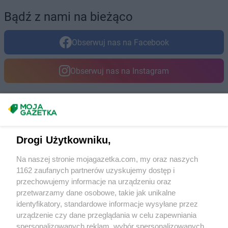
Bądź z nami na bieżąco
Obserwuj nas na Facebook
Obserwuj nas na Instagram
Masz sugestie lub pytania?
Napisz do nas:
support@mojagazetka.com
Drogi Użytkowniku,
Współpraca z nami
Na naszej stronie mojagazetka.com, my oraz naszych
Zobacz szczegóły
1162 zaufanych partnerów uzyskujemy dostęp i
Retail Radar – analiza rynku
przechowujemy informacje na urządzeniu oraz
przetwarzamy dane osobowe, takie jak unikalne
identyfikatory, standardowe informacje wysyłane przez
Wasze ulubione produkty
urządzenie czy dane przeglądania w celu zapewniania
spersonalizowanych reklam, wybór spersonalizowanych