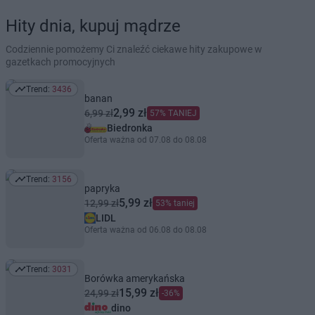
Hity dnia, kupuj mądrze
Codziennie pomożemy Ci znaleźć ciekawe hity zakupowe w
gazetkach promocyjnych
Trend:
3436
Trend: 3436
banan
2,99 zł
6,99 zł
57% TANIEJ
Biedronka
Oferta ważna od 07.08 do 08.08
Trend:
3156
Trend: 3156
papryka
5,99 zł
12,99 zł
53% taniej
LIDL
Oferta ważna od 06.08 do 08.08
Trend:
3031
Trend: 3031
Borówka amerykańska
15,99 zł
24,99 zł
-36%
dino