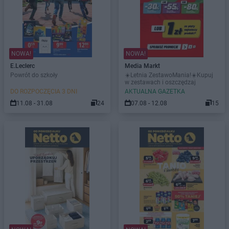
NOWA!
NOWA!
E.Leclerc
Media Markt
Powrót do szkoły
☀️Letnia ZestawoMania!☀️Kupuj
w zestawach i oszczędzaj
DO ROZPOCZĘCIA 3 DNI
AKTUALNA GAZETKA
11.08 - 31.08
24
07.08 - 12.08
15