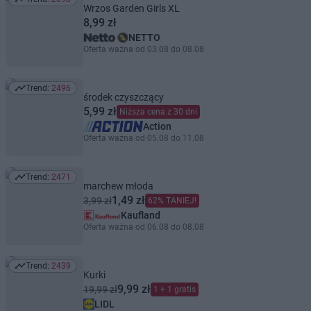
Trend: 2698
Wrzos Garden Girls XL
8,99 zł
NETTO
Oferta ważna od 03.08 do 08.08
Trend:
2496
Trend: 2496
środek czyszczący
5,99 zł
Niższa cena z 30 dni
Action
Oferta ważna od 05.08 do 11.08
Trend:
2471
Trend: 2471
marchew młoda
1,49 zł
3,99 zł
62% TANIEJ!
Kaufland
Oferta ważna od 06.08 do 08.08
Trend:
2439
Trend: 2439
Kurki
9,99 zł
19,99 zł
1 + 1 gratis
LIDL