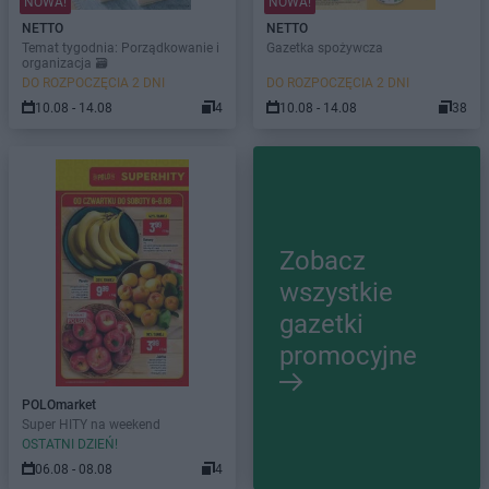
NOWA!
NOWA!
NETTO
NETTO
Temat tygodnia: Porządkowanie i
Gazetka spożywcza
organizacja 🗃️
DO ROZPOCZĘCIA 2 DNI
DO ROZPOCZĘCIA 2 DNI
10.08 - 14.08
4
10.08 - 14.08
38
Zobacz
wszystkie
gazetki
promocyjne
POLOmarket
Super HITY na weekend
OSTATNI DZIEŃ!
06.08 - 08.08
4