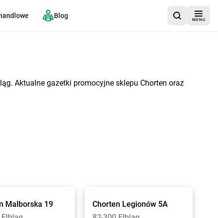
 handlowe
Blog
MENU
ląg. Aktualne gazetki promocyjne sklepu Chorten oraz
n
Malborska 19
Chorten
Legionów 5A
 Elbląg
82-300 Elbląg