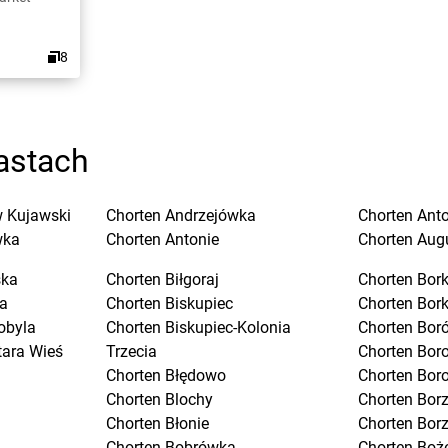
8
astach
 Kujawski
Chorten
Andrzejówka
Chorten
Ant
wka
Chorten
Antonie
Chorten
Aug
ska
Chorten
Biłgoraj
Chorten
Bork
a
Chorten
Biskupiec
Chorten
Bor
obyla
Chorten
Biskupiec-Kolonia
Chorten
Boró
tara Wieś
Trzecia
Chorten
Bor
Chorten
Błędowo
Chorten
Bor
Chorten
Blochy
Chorten
Bor
Chorten
Błonie
Chorten
Bor
Chorten
Bobrówka
Chorten
Boż