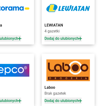
rnotrzew
Chorten
Czosnów
rnów
Chorten
Czyczkowy
rny Bór
Chorten
Czyże
chowice-Dziedzice
Chorten
Czyżew
ma
LEWIATAN
rnice Borowe
a
4 gazetki
zdowo
Chorten
Działki
 ulubionych
Dodaj do ulubionych
ęck
Chorten
Dziechciniec
inia
Chorten
Dzięcielec
ewica
Chorten
Dzierlin
onówko
Chorten
Dzierzgów
ycim
Chorten
Dzierżoniów
iny
Chorten
Dziewin
ów
zki
Laboo
cza Mała
a
Brak gazetek
ałdowo
 ulubionych
Dodaj do ulubionych