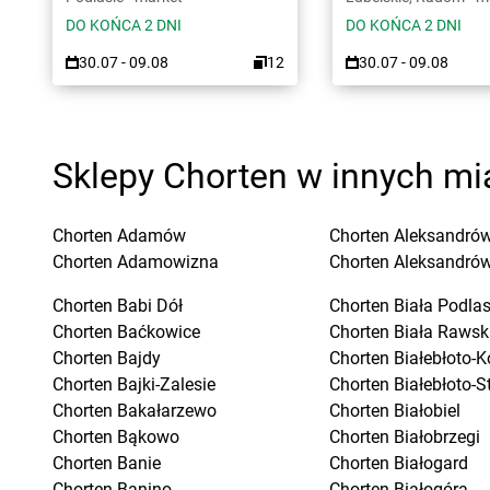
DO KOŃCA 2 DNI
DO KOŃCA 2 DNI
30.07 - 09.08
12
30.07 - 09.08
Sklepy Chorten w innych mi
Chorten
Adamów
Chorten
Aleksandrów
Chorten
Adamowizna
Chorten
Aleksandró
Chorten
Babi Dół
Chorten
Biała Podla
Chorten
Baćkowice
Chorten
Biała Rawsk
Chorten
Bajdy
Chorten
Białebłoto-K
Chorten
Bajki-Zalesie
Chorten
Białebłoto-S
Chorten
Bakałarzewo
Chorten
Białobiel
Chorten
Bąkowo
Chorten
Białobrzegi
Chorten
Banie
Chorten
Białogard
Chorten
Banino
Chorten
Białogóra