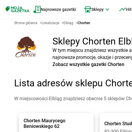
Najnowsze gazetki
Sklepy
Hit
Strona główna
>
Lokalizacje
>
Elbląg
>
Chorten
Sklepy Chorten Elbl
W tym miejscu znajdziesz wszystkie a
najnowsze promocje, okazje i przeceny
Zobacz wszystkie gazetki Chorten
Lista adresów sklepu Chort
W miejscowości Elbląg znajdziesz obecnie 5 sklepów Ch
Chorten
Maurycego
Chorten
Stud
Beniowskiego 62
82-300 Elblą