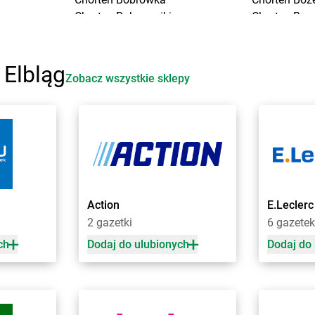
Chorten
Bobrowniki
Chorten
Bra
Chorten
Bochnia
Chorten
Bra
Chorten
Boćki
Chorten
Bra
Chorten
Bodaczów
Chorten
Bra
 Elbląg
Zobacz wszystkie sklepy
Chorten
Bogatynia
Chorten
Bre
Chorten
Bogdanka
Chorten
Bro
ice
Chorten
Bojano
Chorten
Brój
ki
Chorten
Bolęcin
Chorten
Bro
Chorten
Bolesławiec
Chorten
Bro
Chorten
Bolimów
Chorten
Bro
ski
Chorten
Bolków
Chorten
Bro
a
Chorten
Bolszewo
Chorten
Brud
Action
E.Leclerc
Chorten
Borek
Chorten
Bru
2 gazetki
6 gazetek
ch
Dodaj do ulubionych
Dodaj do
Chorten
Choszczno
Chorten
Cza
Chorten
Chrzanów
Chorten
Cza
Chorten
Ciechanów
Chorten
Czar
Chorten
Ciechanowiec
Chorten
Cza
Chorten
Ciemne
Chorten
Cza