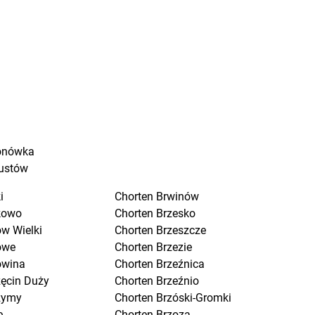
onówka
ustów
i
Chorten
Brwinów
kowo
Chorten
Brzesko
w Wielki
Chorten
Brzeszcze
owe
Chorten
Brzezie
owina
Chorten
Brzeźnica
zęcin Duży
Chorten
Brzeźnio
zymy
Chorten
Brzóski-Gromki
e
Chorten
Brzoza