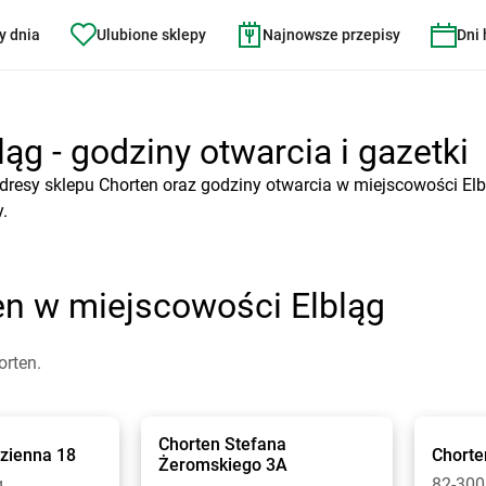
y dnia
Ulubione sklepy
Najnowsze przepisy
Dni
ąg - godziny otwarcia i gazetki
dresy sklepu Chorten oraz godziny otwarcia w miejscowości Elb
.
en w miejscowości Elbląg
orten.
Chorten
Stefana
zienna 18
Chorte
Żeromskiego 3A
g
82-300