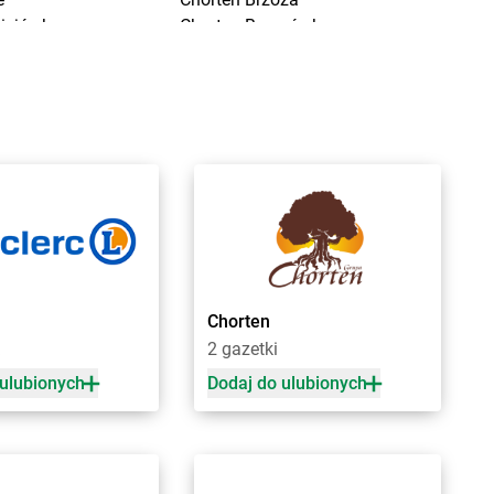
ciejówka
Chorten
Brzozówka
mki
Chorten
Budki Piaseckie
niewo
Chorten
Budy Barcząckie
ńsk
Chorten
Budziska
nna
Chorten
Bugaj
chów
Chorten
Buk
ce
Chorten
Bukowiec
k
Chorten
Bukowina
ńczany
Chorten
Burkat
niewice
Chorten
Burzyn
nowo
Chorten
Bydgoszcz
ki Stare
Chorten
Bytom
Chorten
sy
Chorten
Bytów
2 gazetki
 ulubionych
Dodaj do ulubionych
ple
Chorten
Czerniewice
rna
Chorten
Czernikowo
na Białostocka
Chorten
Czerwieńsk
rna Wieś Kościelna
Chorten
Częstochowa
rnków
Chorten
Człuchów