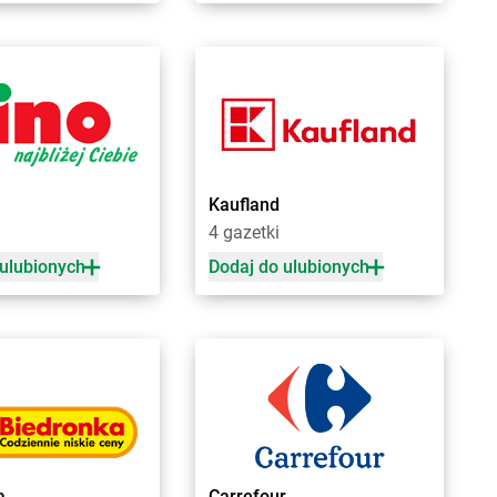
tomin
Chorten
Grodzisk Wielkopolski
idlino
Chorten
Grójec
orowo
Chorten
Gronowo Górne
 Lipiński
Chorten
Grudziądz
bowiec
Chorten
Grupa
Kaufland
bowo
Chorten
Gruszki
a
4 gazetki
dy
Chorten
Gryfice
dy-Woniecko
Chorten
Gryfino
 ulubionych
Dodaj do ulubionych
jewo
Chorten
Grzebowilk
nowo
Chorten
Grzybowo
zówka
Chorten
Grzymkowice
dek
Chorten
Gulczewo
dzisk Mazowiecki
Chorten
Guźnia
bieszów
d
a
zlew
Carrefour