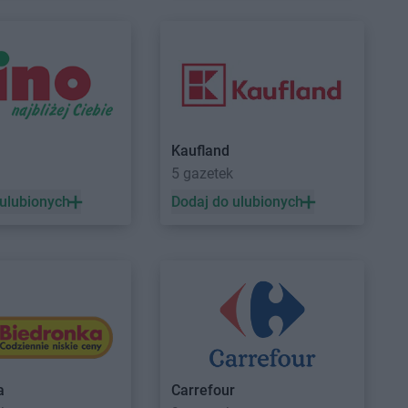
Centrum
Grabownica
Delikatesy Centrum
Grotniki
Delikatesy Centrum
Grudna
Centrum
Grajewo
Górna
Centrum
Grębów
Delikatesy Centrum
Grybów
Centrum
Gródek nad
Delikatesy Centrum
Gryfino
Delikatesy Centrum
Gubin
Centrum
Grodków
Kaufland
Centrum
Horodło
Delikatesy Centrum
Hyżne
5 gazetek
Centrum
Hrubieszów
 ulubionych
Dodaj do ulubionych
Centrum
Humniska
Centrum
Iwkowa
Centrum
Izbica
Centrum
Jelenia Góra
Delikatesy Centrum
Jonkowo
Centrum
Jeleśnia
Delikatesy Centrum
Jordanów
Centrum
Jemielnica
Delikatesy Centrum
Józefów
Centrum
Jenin
Delikatesy Centrum
Jurków
a
Carrefour
Centrum