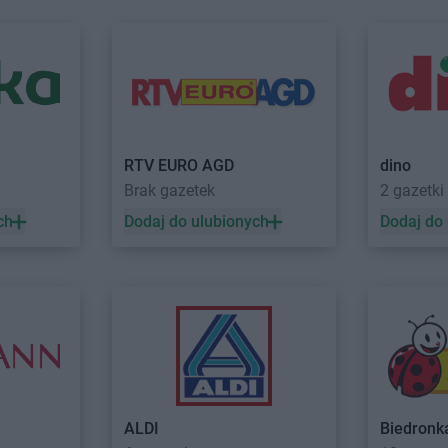
Głuchołazy
Kalwaria
Delikatesy 
Głuszyca
Delikatesy Centrum
Górki Małe
Starzeńska
Gniewczyna
Delikatesy Centrum
Górki Wielkie
Delikatesy 
Delikatesy Centrum
Gorlice
Delikatesy 
Gniewino
Delikatesy Centrum
Gorzów
Delikatesy 
Gniewkowo
Wielkopolski
Dunajcem
Delikatesy Centrum
Górzyca
Delikatesy 
RTV EURO AGD
dino
Harbutowice
Delikatesy Centrum
Delikatesy 
Brak gazetek
2 gazetki
Harta
Hecznarowice
Delikatesy 
ch
Dodaj do ulubionych
Dodaj do
Hażlach
Delikatesy Centrum
Hoczew
Delikatesy 
Iskrzynia
Delikatesy Centrum
Iwanowice
Delikatesy 
Iwaniska
Włościańskie
Delikatesy 
Jarosław
Delikatesy Centrum
Jastrzębia
Delikatesy 
Jasienica
Delikatesy Centrum
Jawiszowice
Delikatesy 
Delikatesy Centrum
Jawor
Delikatesy 
Jasionka
Delikatesy Centrum
Jawornik
Delikatesy 
ALDI
Biedronk
Jasionów
Polski
Delikatesy 