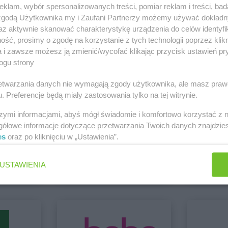
Białystok
Delikatesy Centrum
Bochnia
Delikatesy 
klam, wybór spersonalizowanych treści, pomiar reklam i treści, bad
Biecz
Delikatesy Centrum
Bodzentyn
Duży
 zgodą Użytkownika my i Zaufani Partnerzy możemy używać dokład
Bielawa
Delikatesy Centrum
Bogacica
Delikatesy 
az aktywnie skanować charakterystykę urządzenia do celów identyfi
Bielawy
Delikatesy Centrum
Bogatynia
Delikatesy 
 Elbląg
ść, prosimy o zgodę na korzystanie z tych technologii poprzez klikn
Zobacz wszystkie sklepy
Bieliny
Delikatesy Centrum
Bogdaniec
Delikatesy 
a i zawsze możesz ją zmienić/wycofać klikając przycisk ustawień pr
ogu strony
Bielsk
Delikatesy Centrum
Bogoniowice
Delikatesy 
Bielsk
Delikatesy Centrum
Bogoria
Delikatesy 
rzetwarzania danych nie wymagają zgody użytkownika, ale masz praw
Delikatesy Centrum
Boguchwała
Delikatesy 
. Preferencje będą miały zastosowania tylko na tej witrynie.
Bielsko-Biała
Delikatesy Centrum
Boguszów-
Delikatesy 
Bierdzany
Gorce
Delikatesy 
szymi informacjami, abyś mógł świadomie i komfortowo korzystać z
Bieruń
Delikatesy Centrum
Bojszowy
Delikatesy 
gółowe informacje dotyczące przetwarzania Twoich danych znajdzi
Bierutów
Delikatesy Centrum
Bolesławiec
Delikatesy 
es
oraz po kliknięciu w „Ustawienia”.
Action
E.Leclerc
Biłgoraj
Delikatesy Centrum
Bolimów
Królewska
1 gazetka
9 gazetek
USTAWIENIA
ch
Dodaj do ulubionych
Dodaj do
Chłopice
Delikatesy Centrum
Chorzelów
Delikatesy 
Chmielnik
Delikatesy Centrum
Chorzów
Delikatesy 
Chocianów
Delikatesy Centrum
Choszczno
Delikatesy 
Chodzież
Delikatesy Centrum
Cianowice
Delikatesy 
Chojna
Duże
Górna