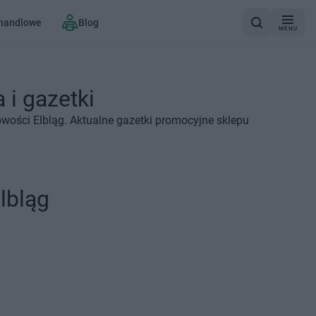
 handlowe
Blog
MENU
 i gazetki
wości Elbląg. Aktualne gazetki promocyjne sklepu
lbląg