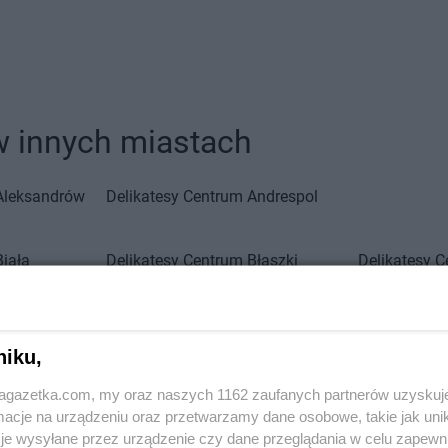
w innych miastach
Aleksandrów
Delikatesy Centrum
Andrespol
Biała
Delikatesy Centrum
Błaszki
Delikatesy 
Biała Parcela
Delikatesy Centrum
Błażowa
Delikatesy 
Biała
Delikatesy Centrum
Blizne
Delikatesy 
Delikatesy Centrum
Bliżyn
Delikatesy 
niku,
Białobrzegi
Delikatesy Centrum
Błotnica
Delikatesy 
Białowieża
Strzelecka
Delikatesy 
jagazetka.com, my oraz naszych 1162 zaufanych partnerów uzyskuj
Biały
Delikatesy Centrum
Bobowa
Delikatesy 
cje na urządzeniu oraz przetwarzamy dane osobowe, takie jak unika
Delikatesy Centrum
Bóbrka
Delikatesy 
je wysyłane przez urządzenie czy dane przeglądania w celu zapewn