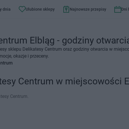
y dnia
Ulubione sklepy
Najnowsze przepisy
Dni
entrum Elbląg - godziny otwarcia
esy sklepu Delikatesy Centrum oraz godziny otwarcia w miejsco
ocje, okazje i przeceny.
entrum
atesy Centrum w miejscowości E
atesy Centrum.