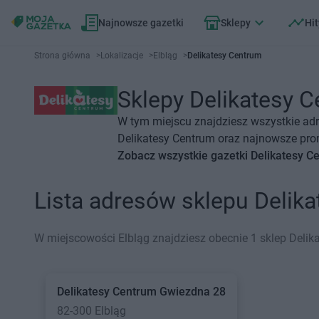
Najnowsze gazetki
Sklepy
Hit
Strona główna
>
Lokalizacje
>
Elbląg
>
Delikatesy Centrum
Sklepy Delikatesy C
W tym miejscu znajdziesz wszystkie adr
Delikatesy Centrum oraz najnowsze prom
Zobacz wszystkie gazetki Delikatesy C
Lista adresów sklepu Delik
W miejscowości Elbląg znajdziesz obecnie 1 sklep Delik
Delikatesy Centrum
Gwiezdna 28
82-300 Elbląg