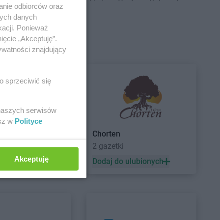
Centrum
Brudzeń
Delikatesy Centrum
Bukowsko
anie odbiorców oraz
Delikatesy Centrum
Busko-Zdrój
nych danych
Centrum
Brusy
Delikatesy Centrum
kacji. Ponieważ
Centrum
Brzączowice
Buszkowiczki
ięcie „Akceptuję”.
Centrum
Brzeszcze
Delikatesy Centrum
Byczyna
ywatności znajdujący
Centrum
Brzezinka
Delikatesy Centrum
Bydgoszcz
Centrum
Brzeziny
Delikatesy Centrum
Bystra
o sprzeciwić się
Centrum
Brzezna
Podhalańska
Centrum
Brzeźnica
Delikatesy Centrum
Bystry
Centrum
Brzostek
Delikatesy Centrum
Bystrzyca
 naszych serwisów
Centrum
Brzoza
Kłodzka
esz w
Polityce
Centrum
Brzóza
Delikatesy Centrum
Bytom
Chorten
2 gazetki
Akceptuję
 ulubionych
Dodaj do ulubionych
Centrum
Ciężkowice
Delikatesy Centrum
Czernichów
Centrum
Cmolas
Delikatesy Centrum
Częstochowa
Centrum
Czarna
Delikatesy Centrum
Czubrowice
Centrum
Czarna
Delikatesy Centrum
Czudec