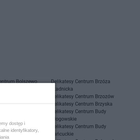
Centrum
Bolszewo
Delikatesy Centrum
Brzóza
Centrum
Borek Stary
Stadnicka
Centrum
Borkowice
Delikatesy Centrum
Brzozów
Centrum
Borowa
Delikatesy Centrum
Brzyska
Centrum
Borzęcin
Delikatesy Centrum
Budy
Centrum
Borzęta
Głogowskie
emy dostęp i
Centrum
Brenna
Delikatesy Centrum
Budy
lne identyfikatory,
Centrum
Brody
Łańcuckie
iania