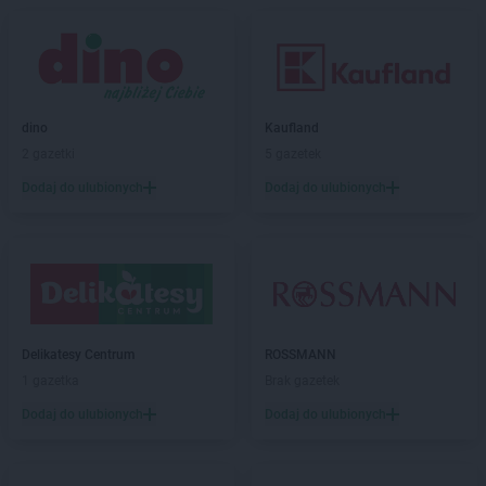
Empik
Limanowa
Empik
Lubartów
Empik
Lubin
Empik
Lublin
Empik
Lubliniec
dino
Kaufland
Empik
Łódź
2 gazetki
5 gazetek
Empik
Łomża
Dodaj do ulubionych
Dodaj do ulubionych
Empik
Łowicz
Empik
Łuków
Empik
Malbork
Empik
Marcinkowo
Empik
Międzyrzecz
Empik
Mielec
Delikatesy Centrum
ROSSMANN
Empik
Mikołów
1 gazetka
Brak gazetek
Empik
Miłków
Dodaj do ulubionych
Dodaj do ulubionych
Empik
Mława
Empik
Myślenice
Empik
Mysłowice