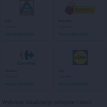
Empik
Myszków
Empik
Namysłów
Empik
Niepołomice
ALDI
Biedronka
Empik
Nowa Ruda
6 gazetek
12 gazetek
Empik
Nowa Sól
Dodaj do ulubionych
Dodaj do ulubionych
Empik
Nowy Dwór Mazowiecki
Empik
Nowy Sącz
Empik
Nowy Targ
Empik
Nysa
Empik
Oława
Empik
Olkusz
Carrefour
LIDL
Empik
Olsztyn
9 gazetek
5 gazetek
Empik
Opole
Dodaj do ulubionych
Dodaj do ulubionych
Empik
Ostrołęka
Empik
Ostrów Wielkopolski
Empik
Ostrowiec Świętokrzyski
Wybrane lokalizacje sklepów i sieci
Empik
Oświęcim