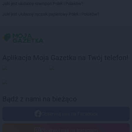
Empik
Swarzędz
Jaki jest ulubiony szampon Polek i Polaków?
Empik
Szamotuły
Jaki jest ulubiony ręcznik papierowy Polek i Polaków?
Empik
Szczecin
Empik
Szczecinek
Empik
Szczytno
Empik
Śrem
Empik
Środa Wielkopolska
Aplikacja Moja Gazetka na Twój telefon!
Empik
Świdnica
Empik
Świdnik
Empik
Świebodzin
Empik
Świecie
Empik
Świnoujście
Bądź z nami na bieżąco
Empik
Tarnobrzeg
Empik
Tarnów
Empik
Tarnowskie Góry
Obserwuj nas na Facebook
Empik
Tczew
Empik
Tomaszów Lubelski
Obserwuj nas na Instagram