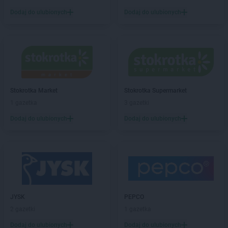
Dodaj do ulubionych
Dodaj do ulubionych
Empik
Janki
Empik
Jarocin
Empik
Jarosław
Empik
Jasło
Empik
Jastrzębie-Zdrój
Empik
Jawor
Empik
Jaworzno
Stokrotka Market
Stokrotka Supermarket
Empik
Jędrzejów
1 gazetka
3 gazetki
Empik
Jelenia Góra
Dodaj do ulubionych
Dodaj do ulubionych
Empik
Kalisz
Empik
Katowice
Empik
Kędzierzyn-Koźle
Empik
Kętrzyn
Empik
Kiekrz
Empik
Kielce
JYSK
PEPCO
Empik
Kiełczewo
2 gazetki
1 gazetka
Empik
Kłodzko
Dodaj do ulubionych
Dodaj do ulubionych