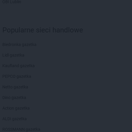
OBI Lublin
Empik
Pszczyna
Empik
Puławy
Empik
Pułtusk
Popularne sieci handlowe
Empik
Racibórz
Empik
Radom
Empik
Radomsko
Biedronka gazetka
Empik
Rawa Mazowiecka
Lidl gazetka
Empik
Rembelszczyzna
Empik
Ruda Śląska
Kaufland gazetka
Empik
Rumia
PEPCO gazetka
Empik
Rybnik
Empik
Rzeszów
Netto gazetka
Empik
Dino gazetka
Sandomierz
Empik
Sanok
Action gazetka
Empik
Sędziszów Małopolski
Empik
ALDI gazetka
Siedlce
Empik
Sieradz
ROSSMANN gazetka