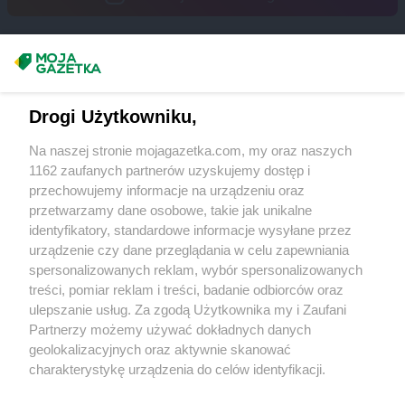
Empik
Tomaszów Mazowiecki
Empik
Toruń
Empik
Turek
Masz sugestie lub pytania?
Empik
Tychy
Napisz do nas:
support@mojagazetka.com
Empik
Ustroń
Drogi Użytkowniku,
Współpraca z nami
Empik
Wałbrzych
Na naszej stronie mojagazetka.com, my oraz naszych
Empik
Wałcz
Zobacz szczegóły
1162 zaufanych partnerów uzyskujemy dostęp i
Empik
Warszawa
Retail Radar – analiza rynku
przechowujemy informacje na urządzeniu oraz
Empik
Wejherowo
przetwarzamy dane osobowe, takie jak unikalne
Empik
Wieluń
identyfikatory, standardowe informacje wysyłane przez
Wasze ulubione produkty
Empik
Włocławek
urządzenie czy dane przeglądania w celu zapewniania
spersonalizowanych reklam, wybór spersonalizowanych
Empik
Włoszczowa
Regulamin serwisu i polityka prywatności
treści, pomiar reklam i treści, badanie odbiorców oraz
Empik
Wodzisław Śląski
ulepszanie usług. Za zgodą Użytkownika my i Zaufani
Empik
Wołomin
Mapa strony
Partnerzy możemy używać dokładnych danych
Empik
Wrocław
geolokalizacyjnych oraz aktywnie skanować
Empik
Września
Zawsze najnowsze gazetki w naszej
Wszystkie miasta z lokalizacjami sklepów
charakterystykę urządzenia do celów identyfikacji.
Empik
Wyszków
Ponieważ cenimy Twoją prywatność, prosimy o zgodę na
aplikacji