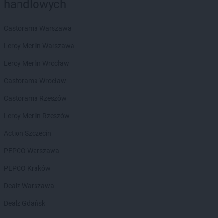
handlowych
Empik
Otwock
Empik
Pabianice
Castorama Warszawa
Empik
Paproć
Leroy Merlin Warszawa
Empik
Piaseczno
Empik
Piastów
Leroy Merlin Wrocław
Empik
Piekary Śląskie
Castorama Wrocław
Empik
Piła
Empik
Piotrków Trybunalski
Castorama Rzeszów
Empik
Płock
Leroy Merlin Rzeszów
Empik
Płońsk
Empik
Podkowa Leśna
Action Szczecin
Empik
Polkowice
PEPCO Warszawa
Empik
Poznań
Empik
Prudnik
PEPCO Kraków
Empik
Pruszcz Gdański
Dealz Warszawa
Empik
Pruszków
Empik
Przasnysz
Dealz Gdańsk
Empik
Przemyśl