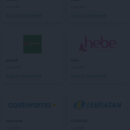
Empik
Garwolin
2 gazetki
2 gazetki
Empik
Gdańsk
Dodaj do ulubionych
Dodaj do ulubionych
Empik
Gdynia
Empik
Giżycko
Empik
Gliwice
Empik
Głogów
Empik
Gniezno
Empik
Goleniów
groszek
hebe
Empik
Górka
5 gazetek
3 gazetki
Empik
Gorlice
Empik
Gorzów Wielkopolski
Dodaj do ulubionych
Dodaj do ulubionych
Empik
Grodzisk Mazowiecki
Empik
Grójec
Empik
Grudziądz
Empik
Hrubieszów
Empik
Iława
castorama
LEWIATAN
Empik
Inowrocław
1 gazetka
4 gazetki