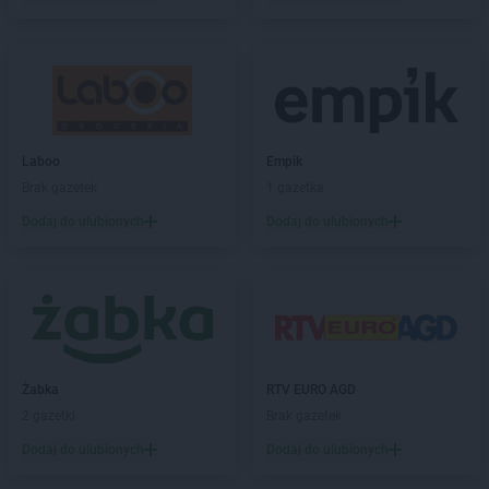
Empik
Kluczbork
Empik
Knurów
Empik
Kołobrzeg
Empik
Kończewice
Empik
Konin
Empik
Konstantynów Łódzki
Empik
Kościerzyna
Laboo
Empik
Empik
Koszalin
Brak gazetek
1 gazetka
Empik
Kozienice
Dodaj do ulubionych
Dodaj do ulubionych
Empik
Kraków
Empik
Krosno
Empik
Krotoszyn
Empik
Kutno
Empik
Kwidzyn
Empik
Lębork
Żabka
RTV EURO AGD
Empik
Legionowo
2 gazetki
Brak gazetek
Empik
Legnica
Dodaj do ulubionych
Dodaj do ulubionych
Empik
Leszno