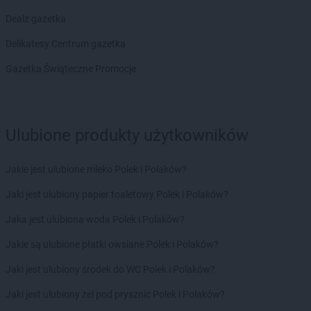
Empik
Skarżysko-Kamienna
Empik
Dealz gazetka
Skierniewice
Empik
Słupsk
Delikatesy Centrum gazetka
Empik
Sochaczew
Empik
Gazetka Świąteczne Promocje
Sokołów Podlaski
Empik
Sopot
Empik
Sosnowiec
Empik
Spalice
Ulubione produkty użytkowników
Empik
Stalowa Wola
Empik
Starachowice
Empik
Stare Miasto
Jakie jest ulubione mleko Polek i Polaków?
Empik
Stargard
Jaki jest ulubiony papier toaletowy Polek i Polaków?
Empik
Starogard Gdański
Empik
Stojadła
Jaka jest ulubiona woda Polek i Polaków?
Empik
Strzegom
Jakie są ulubione płatki owsiane Polek i Polaków?
Empik
Strzelce Opolskie
Empik
Suchy Las
Jaki jest ulubiony środek do WC Polek i Polaków?
Empik
Sulechów
Jaki jest ulubiony żel pod prysznic Polek i Polaków?
Empik
Suwałki