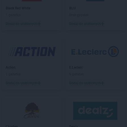
Empik
Bytów
Black Red White
BLU
1 gazetka
Brak gazetek
Empik
Chełm
Empik
Chojnice
Dodaj do ulubionych
Dodaj do ulubionych
Empik
Chorzów
Empik
Chrzanów
Empik
Ciechanów
Empik
Cieszyn
Empik
Czechowice-Dziedzice
Empik
Czeladź
Action
E.Leclerc
Empik
Częstochowa
1 gazetka
9 gazetek
Empik
Dąbrowa Górnicza
Dodaj do ulubionych
Dodaj do ulubionych
Empik
Dębica
Empik
Działdowo
Empik
Dzierżoniów
Empik
Elbląg
Empik
Ełk
Chorten
Dealz