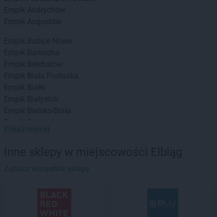
Empik
Andrychów
Empik
Augustów
Empik
Babice Nowe
Empik
Baniocha
Empik
Bełchatów
Empik
Biała Podlaska
Empik
Białki
Empik
Białystok
Empik
Bielsko-Biała
Empik
Biłgoraj
Pokaż więcej
Empik
Bochnia
Empik
Bolesławiec
Inne sklepy w miejscowości Elbląg
Empik
Braniewo
Empik
Zobacz wszystkie sklepy
Brodnica
Empik
Brzeg
Empik
Brzesko
Empik
Bydgoszcz
Empik
Bytom