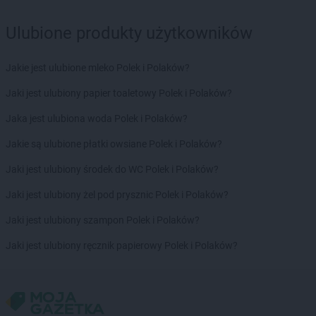
Laboo
Mirsk
Laboo
Mirzec
Ulubione produkty użytkowników
Laboo
Mława
Laboo
Modliborzyce
Jakie jest ulubione mleko Polek i Polaków?
Laboo
Morawica
Jaki jest ulubiony papier toaletowy Polek i Polaków?
Laboo
Mostki
Laboo
Mstów
Jaka jest ulubiona woda Polek i Polaków?
Laboo
Mszczonów
Jakie są ulubione płatki owsiane Polek i Polaków?
Laboo
Myślenice
Jaki jest ulubiony środek do WC Polek i Polaków?
Laboo
Narol
Laboo
Niedrzwica Duża
Jaki jest ulubiony żel pod prysznic Polek i Polaków?
Laboo
Niemcza
Jaki jest ulubiony szampon Polek i Polaków?
Laboo
Nowa Ruda
Laboo
Nowa Sól
Jaki jest ulubiony ręcznik papierowy Polek i Polaków?
Laboo
Nowe
Laboo
Nowe Miasto
Laboo
Nowe Miasto Lubawskie
Laboo
Nowy Dwór Gdański