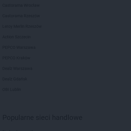
Laboo
Krzepice
Castorama Wrocław
Laboo
Krzeszyce
Laboo
Kwidzyn
Castorama Rzeszów
Laboo
Łabunie
Leroy Merlin Rzeszów
Laboo
Łańcut
Action Szczecin
Laboo
Łaskarzew
Laboo
Ławy
PEPCO Warszawa
Laboo
Łódź
PEPCO Kraków
Laboo
Łomża
Laboo
Łosice
Dealz Warszawa
Laboo
Łuków
Dealz Gdańsk
Laboo
Lębork
OBI Lublin
Laboo
Lidzbark Warmiński
Laboo
Limanowa
Laboo
Linia
Laboo
Lipka
Popularne sieci handlowe
Laboo
Lubań
Laboo
Lubartów