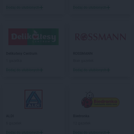
Laboo
Jastrzębie-Zdrój
Dodaj do ulubionych
Dodaj do ulubionych
Laboo
Jawor
Laboo
Jutrosin
Laboo
Kaliska
Laboo
Kamień Krajeński
Laboo
Kamienna Góra
Laboo
Kańczuga
Delikatesy Centrum
ROSSMANN
Laboo
Karsin
1 gazetka
Brak gazetek
Laboo
Kartuzy
Dodaj do ulubionych
Dodaj do ulubionych
Laboo
Katowice
Laboo
Kąty Wrocławskie
Laboo
Kielce
Laboo
Kiełpino
Laboo
Klimontów
Laboo
Klucze
ALDI
Biedronka
Laboo
Koczała
6 gazetek
12 gazetek
Laboo
Kolno
Laboo
Koło
Dodaj do ulubionych
Dodaj do ulubionych