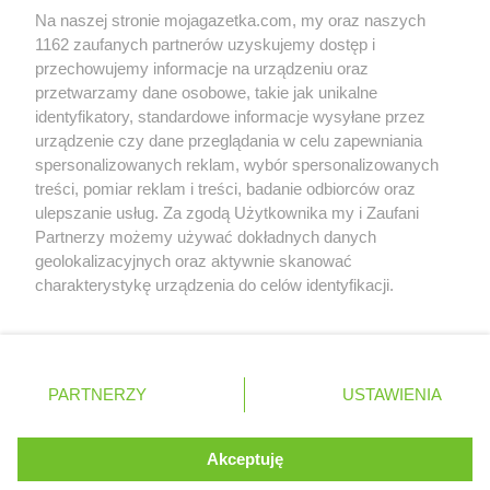
Laboo
Panki
Na naszej stronie mojagazetka.com, my oraz naszych
Laboo
Parczew
Zobacz szczegóły
1162 zaufanych partnerów uzyskujemy dostęp i
Laboo
Pawłów
Retail Radar – analiza rynku
przechowujemy informacje na urządzeniu oraz
Laboo
Pełczyce
przetwarzamy dane osobowe, takie jak unikalne
Laboo
Pelplin
identyfikatory, standardowe informacje wysyłane przez
Wasze ulubione produkty
Laboo
Pieniężno
urządzenie czy dane przeglądania w celu zapewniania
spersonalizowanych reklam, wybór spersonalizowanych
Laboo
Piła
Regulamin serwisu i polityka prywatności
treści, pomiar reklam i treści, badanie odbiorców oraz
Laboo
Pińczów
ulepszanie usług. Za zgodą Użytkownika my i Zaufani
Laboo
Piotrków Kujawski
Mapa strony
Partnerzy możemy używać dokładnych danych
Laboo
Pisz
geolokalizacyjnych oraz aktywnie skanować
Laboo
Pleszew
Zawsze najnowsze gazetki w naszej
Wszystkie miasta z lokalizacjami sklepów
charakterystykę urządzenia do celów identyfikacji.
Laboo
Polanica-Zdrój
Ponieważ cenimy Twoją prywatność, prosimy o zgodę na
aplikacji
Laboo
Polanów
korzystanie z tych technologii poprzez kliknięcie
Laboo
Połczyn-Zdrój
„Akceptuję”. Zgoda jest dobrowolna i zawsze możesz ją
Laboo
Poniec
+ 1,5 mln zadowolonych kupujących
zmienić/wycofać klikając przycisk ustawień prywatności
Polska
Czechy
Ukraina
Litwa
Słowacja
Rumunia
PARTNERZY
USTAWIENIA
Laboo
Poręba Spytkowska
znajdujący się w lewym dolnym rogu strony
Laboo
Poznań
. Niektóre rodzaje przetwarzania danych nie wymagają
Laboo
Pruszków
Akceptuję
zgody użytkownika, ale masz prawo sprzeciwić się
Laboo
Przechlewo
©
2026
Moja Gazetka Sp. z o.o.