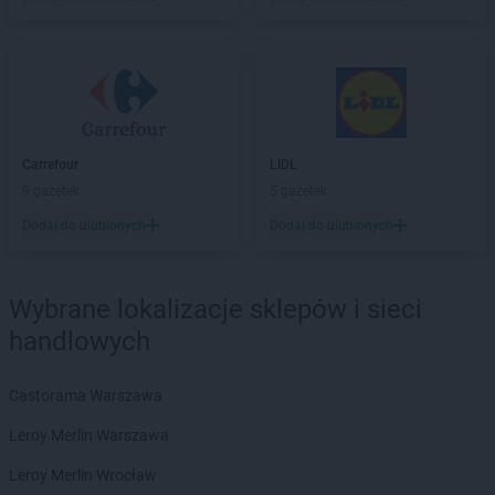
Laboo
Koluszki
Laboo
Konarzyny
Laboo
Koniecpol
Laboo
Końskie
Laboo
Konstantynów Łódzki
Laboo
Korsze
Carrefour
LIDL
Laboo
Kościerzyna
9 gazetek
5 gazetek
Laboo
Kotuń
Dodaj do ulubionych
Dodaj do ulubionych
Laboo
Kowalewo Pomorskie
Laboo
Kowiesy
Laboo
Koziegłowy
Wybrane lokalizacje sklepów i sieci
Laboo
Kożuchów
Laboo
handlowych
Kraśnik
Laboo
Krosno
Laboo
Krosno Odrzańskie
Castorama Warszawa
Laboo
Kruklanki
Leroy Merlin Warszawa
Laboo
Krynica-Zdrój
Laboo
Krynice
Leroy Merlin Wrocław