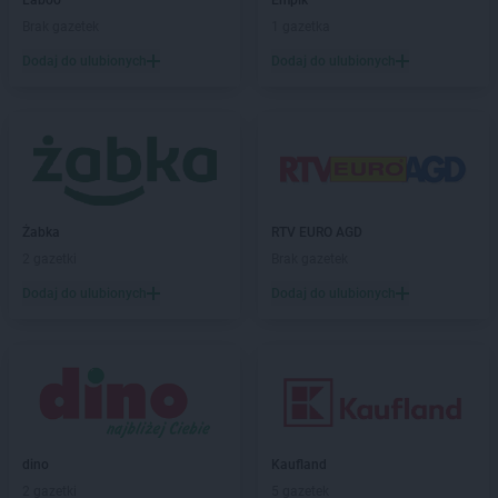
Laboo
Empik
Laboo
Grodzisk Mazowiecki
Brak gazetek
1 gazetka
Laboo
Grójec
Laboo
Grybów
Dodaj do ulubionych
Dodaj do ulubionych
Laboo
Gryfów Śląski
Laboo
Grzegorzew
Laboo
Hajnówka
Laboo
Horyniec-Zdrój
Laboo
Hrubieszów
Żabka
RTV EURO AGD
Laboo
Iłów
2 gazetki
Brak gazetek
Laboo
Iłża
Dodaj do ulubionych
Dodaj do ulubionych
Laboo
Imielin
Laboo
Jaktorów
Laboo
Janów Lubelski
Laboo
Jarosław
Laboo
Jasienica
Laboo
Jasieniec
dino
Kaufland
Laboo
Jasło
2 gazetki
5 gazetek