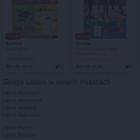
NOWA!
NOWA!
Kaufland
E.Leclerc
Super Sobota
Powrót do szkoły - oferta
rozszerzona
OSTATNI DZIEŃ!
DO ROZPOCZĘCIA 3 DNI
08.08 - 08.08
30
11.08 - 31.08
32
Sklepy Laboo w innych miastach
Laboo
Andrespol
Laboo
Andrychów
Laboo
Annopol
Laboo
Augustów
Laboo
Barcin
Laboo
Barwice