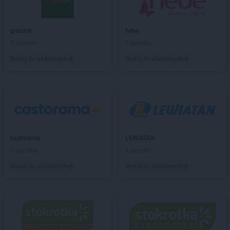
Laboo
Chorzele
Laboo
Chorzów
groszek
hebe
Laboo
Chrzanów
5 gazetek
3 gazetki
Laboo
Ciechocinek
Laboo
Ciemno-Gnojna
Dodaj do ulubionych
Dodaj do ulubionych
Laboo
Cybinka
Laboo
Czaplinek
Laboo
Czarna
Laboo
Czarnków
Laboo
Częstochowa
Laboo
Człuchów
castorama
LEWIATAN
1 gazetka
4 gazetki
Laboo
Dąbrowa Górnicza
Laboo
Dąbrowa Tarnowska
Dodaj do ulubionych
Dodaj do ulubionych
Laboo
Daleszyce
Laboo
Dębica
Laboo
Dębnica Kaszubska
Laboo
Dobre
Laboo
Dobrzyca