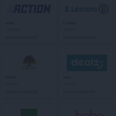
Laboo
Brzeziny
Laboo
Brzozów
Laboo
Budzyń
Laboo
Bukowno
Action
E.Leclerc
Laboo
Bulkowo-Kolonia
1 gazetka
9 gazetek
Laboo
Bychawa
Dodaj do ulubionych
Dodaj do ulubionych
Laboo
Byczyna
Laboo
Bydgoszcz
Laboo
Bytom
Laboo
Bytów
Laboo
Cegłów
Laboo
Cewice
Chorten
Dealz
Laboo
Chałupki
2 gazetki
2 gazetki
Laboo
Chełm
Dodaj do ulubionych
Dodaj do ulubionych
Laboo
Chlewiska
Laboo
Chmielno
Laboo
Chodkowo-Działki
Laboo
Chojnice