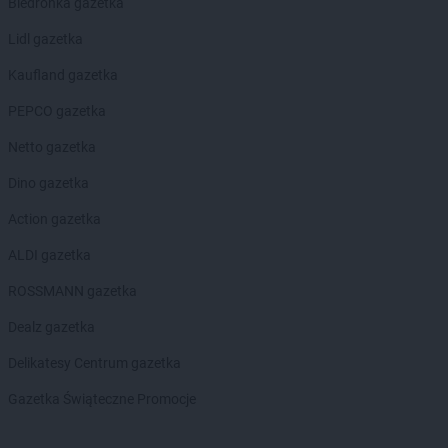
Biedronka gazetka
Laboo
Lubasz
Laboo
Lidl gazetka
Lubawa
Laboo
Lubawka
Kaufland gazetka
Laboo
Lute
Laboo
PEPCO gazetka
Luzino
Laboo
Lwówek
Netto gazetka
Laboo
Maciejowice
Dino gazetka
Laboo
Malbork
Action gazetka
Laboo
Małogoszcz
Laboo
Miastko
ALDI gazetka
Laboo
Michów
ROSSMANN gazetka
Laboo
Miedźno
Laboo
Międzychód
Dealz gazetka
Laboo
Międzyrzec Podlaski
Delikatesy Centrum gazetka
Laboo
Mielec
Laboo
Mikołów
Gazetka Świąteczne Promocje
Laboo
Miłakowo
Laboo
Milejów-Osada