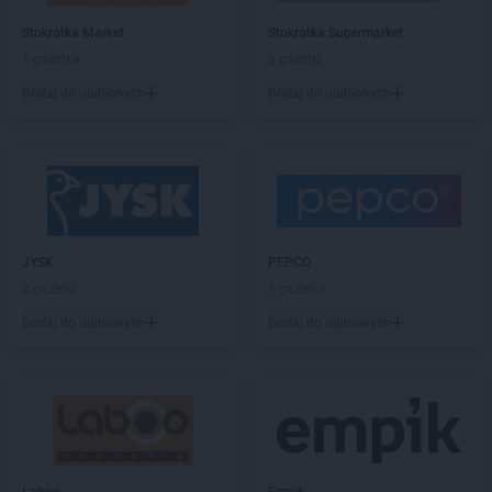
Laboo
Drawno
Stokrotka Market
Stokrotka Supermarket
Laboo
Dubiecko
1 gazetka
3 gazetki
Laboo
Działdowo
Dodaj do ulubionych
Dodaj do ulubionych
Laboo
Elbląg
Laboo
Gąbin
Laboo
Garcz
Laboo
Garwolin
Laboo
Gierzwałd
Laboo
Giżycko
JYSK
PEPCO
Laboo
Gliwice
2 gazetki
1 gazetka
Laboo
Głogówek
Dodaj do ulubionych
Dodaj do ulubionych
Laboo
Głowno
Laboo
Goraj
Laboo
Górowo Iławeckie
Laboo
Gorzyce
Laboo
Gostynin
Laboo
Gowidlino