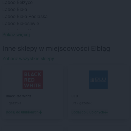
Laboo
Bełżyce
Laboo
Biała
Laboo
Biała Podlaska
Laboo
Białośliwie
Laboo
Biały Bór
Pokaż więcej
Laboo
Białystok
Laboo
Bieliny
Inne sklepy w miejscowości Elbląg
Laboo
Bieruń
Laboo
Zobacz wszystkie sklepy
Biłgoraj
Laboo
Blachownia
Laboo
Błaszki
Laboo
Błędów
Laboo
Bobolice
Laboo
Bochnia
Black Red White
BLU
Laboo
Bogatynia
1 gazetka
Brak gazetek
Laboo
Boleń
Dodaj do ulubionych
Dodaj do ulubionych
Laboo
Bolesławiec
Laboo
Bolszewo
Laboo
Boronów