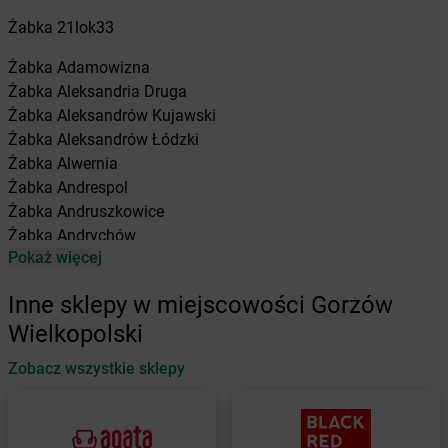
Żabka
21lok33
Żabka
Adamowizna
Żabka
Aleksandria Druga
Żabka
Aleksandrów Kujawski
Żabka
Aleksandrów Łódzki
Żabka
Alwernia
Żabka
Andrespol
Żabka
Andruszkowice
Żabka
Andrychów
Pokaż więcej
Żabka
Antonie
Żabka
Augustów
Inne sklepy w miejscowości Gorzów
Żabka
Automat
Wielkopolski
Żabka
Babica
Zobacz wszystkie sklepy
Żabka
Babice Nowe
Żabka
Babimost
Żabka
Baborów
Żabka
Baboszewo