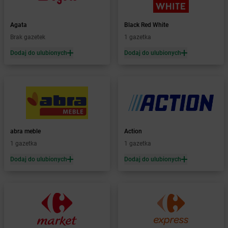
Żabka
Bachowice
Żabka
Bądkowo
Agata
Black Red White
Żabka
Bąków
Brak gazetek
1 gazetka
Żabka
Bałtów
Dodaj do ulubionych
Dodaj do ulubionych
Żabka
Banino
Żabka
Baniocha
Żabka
Baranowo
Żabka
Barcin
Żabka
Barczewo
Żabka
Bardo
Żabka
Barlinek
abra meble
Action
Żabka
Barniewice
1 gazetka
1 gazetka
Żabka
Bartąg
Dodaj do ulubionych
Dodaj do ulubionych
Żabka
Bartoszyce
Żabka
Baruchowo
Żabka
Barwałd Średni
Żabka
Barwice
Żabka
Bażanowice