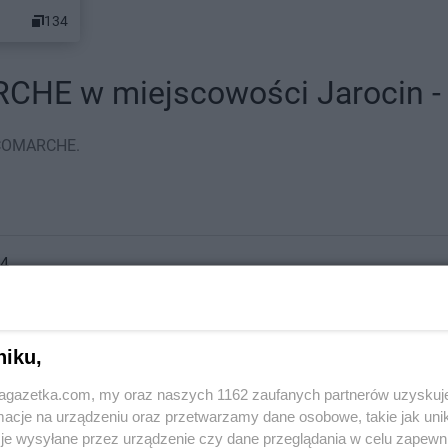
134
HE w miejscowości Jarocin - a
RICOMARCHE.
14
niku,
jagazetka.com, my oraz naszych 1162 zaufanych partnerów uzyskuj
cje na urządzeniu oraz przetwarzamy dane osobowe, takie jak unika
je wysyłane przez urządzenie czy dane przeglądania w celu zapewn