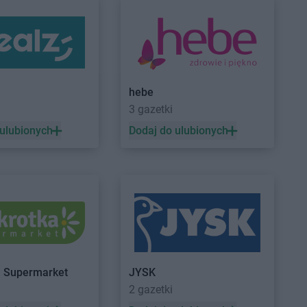
HE
Jelenia Góra
hebe
HE
Kościan
BRICOMARCHE
Krotoszyn
3 gazetki
HE
Kostrzyn nad
BRICOMARCHE
Kruszewnia
 ulubionych
Dodaj do ulubionych
BRICOMARCHE
Krzeszowice
HE
Koszalin
BRICOMARCHE
Kutno
HE
Kozienice
BRICOMARCHE
Kwidzyn
HE
Lubin
BRICOMARCHE
Lubsko
HE
Lubliniec
HE
Lubrza
a Supermarket
JYSK
HE
Mogilno
2 gazetki
HE
Mrągowo