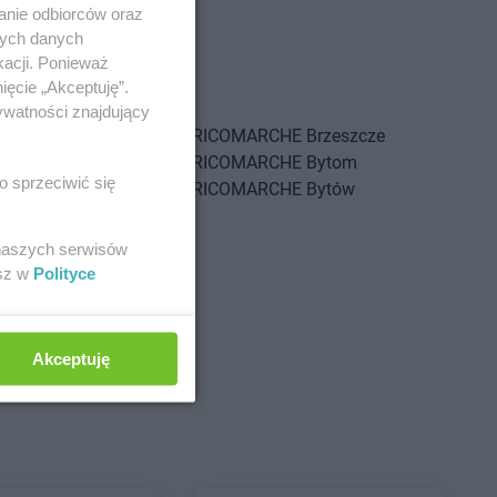
anie odbiorców oraz
nych danych
kacji. Ponieważ
ięcie „Akceptuję”.
ywatności znajdujący
HE
Brwinów
BRICOMARCHE
Brzeszcze
HE
Brzeg
BRICOMARCHE
Bytom
o sprzeciwić się
HE
Brzeg Dolny
BRICOMARCHE
Bytów
HE
Brzesko
 naszych serwisów
HE
Częstochowa
esz w
Polityce
HE
Działdowo
HE
Dzierżoniów
Akceptuję
HE
Gostynin
BRICOMARCHE
Grudziądz
HE
Grodzisk
BRICOMARCHE
Gryfice
BRICOMARCHE
Gryfino
HE
Grójec
BRICOMARCHE
Gubin