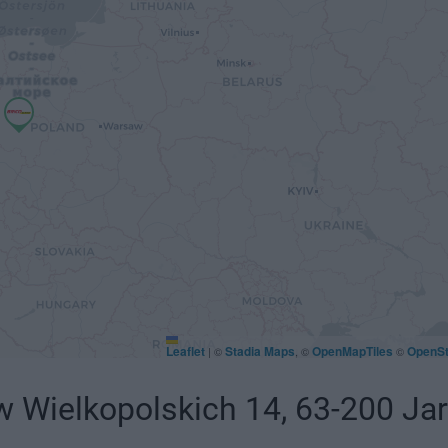
Leaflet
Stadia Maps
OpenMapTiles
OpenS
|
©
, ©
©
Wielkopolskich 14, 63-200 Jaro