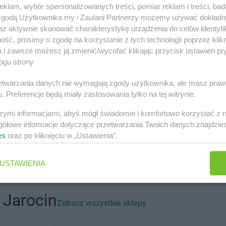
ych miastach
klam, wybór spersonalizowanych treści, pomiar reklam i treści, bad
 zgodą Użytkownika my i Zaufani Partnerzy możemy używać dokład
az aktywnie skanować charakterystykę urządzenia do celów identyfi
ść, prosimy o zgodę na korzystanie z tych technologii poprzez klikn
a i zawsze możesz ją zmienić/wycofać klikając przycisk ustawień pr
hatów
BRICOMARCHE
Bielsko-Biała
BRICOMARC
ogu strony
a Podlaska
BRICOMARCHE
Bolesławiec
BRICOMARC
rzetwarzania danych nie wymagają zgody użytkownika, ale masz praw
ogard
BRICOMARCHE
Braniewo
BRICOMARC
. Preferencje będą miały zastosowania tylko na tej witrynie.
sk Podlaski
BRICOMARCHE
Brodnica
BRICOMARC
szymi informacjami, abyś mógł świadomie i komfortowo korzystać z
szczno
BRICOMARCHE
Czarnków
BRICOMARC
gółowe informacje dotyczące przetwarzania Twoich danych znajdzi
es
oraz po kliknięciu w „Ustawienia”.
owo
BRICOMARCHE
Dębno
BRICOMARC
ca
BRICOMARCHE
Dobre Miasto
BRICOMARC
USTAWIENIA
hołazy
BRICOMARCHE
Golub-Dobrzyń
BRICOMARC
zno
BRICOMARCHE
Góra Kalwaria
BRICOMARC
lin
BRICOMARCHE
Gorlice
Wielkopolski
 Jarocin
Zobacz wszystkie sklepy
niów
BRICOMARCHE
Gostyń
BRICOMARC