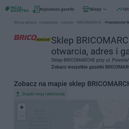
Najnowsze gazetki
Sklepy
Hit
Strona główna
>
Lokalizacje
>
Jarocin
>
BRICOMARCHE
>
Powstańców Wi
Sklep BRICOMARCHE
otwarcia, adres i g
Sklep BRICOMARCHE przy ul. Powstańcó
Zobacz wszystkie gazetki BRICOMA
Zobacz na mapie sklep BRICOMARC
Znajdź moją lokalizację
+
−