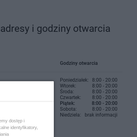
dresy i godziny otwarcia
Godziny otwarcia
Poniedziałek:
8:00 - 20:00
Wtorek:
8:00 - 20:00
Środa:
8:00 - 20:00
Czwartek:
8:00 - 20:00
Piątek:
8:00 - 20:00
Sobota:
8:00 - 20:00
Niedziela:
brak informacji
emy dostęp i
lne identyfikatory,
iania