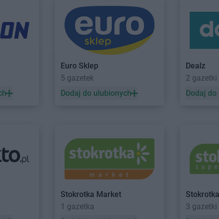
rocław
o
BRICOMARCHE
Jędrzejów
BRICOMARC
orzno
BRICOMARCHE
Jelcz-Laskowice
Euro Sklep
Dealz
uck
BRICOMARCHE
Koło
BRICOMARC
5 gazetek
2 gazetki
zbork
BRICOMARCHE
Kołobrzeg
BRICOMARC
ch
Dodaj do ulubionych
Dodaj do
rów
BRICOMARCHE
Konin
Odrą
buszowa
BRICOMARCHE
Konstantynów
BRICOMARC
Łódzki
BRICOMARC
ża
BRICOMARCHE
Łowicz
ąż
BRICOMARCHE
Lubaczów
BRICOMARC
anowa
BRICOMARCHE
Lubań
BRICOMARC
o
BRICOMARCHE
Lubartów
BRICOMARC
Stokrotka Market
Stokrotk
zyrzec
BRICOMARCHE
Mielec
BRICOMARC
1 gazetka
3 gazetki
BRICOMARCHE
Milicz
BRICOMARC