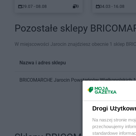
29.07 - 08.08
9
04.03 - 16.08
Pozostałe sklepy BRICOMARC
W miejscowości Jarocin znajdziesz obecnie 1 sklep B
Nazwa i adres sklepu
BRICOMARCHE
Jarocin
Powstańców Wielkopolskich 
Drogi Użytkow
Na naszej stronie mo
przechowujemy informa
standardowe informac