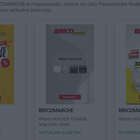
ICOMARCHE w miejscowości Jarocin na ulicy Powstańców Wielko
oraz aktualne promocje.
BRICOMARCHE
BRICOM
Włącz swój styl- Gniazda,
Nasze ceny
włączniki, ramki
A
AKTUALNA GAZETKA
DO KOŃCA