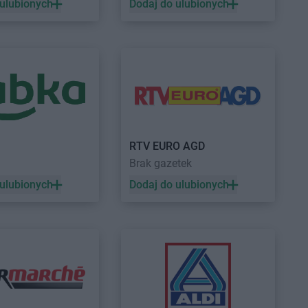
 ulubionych
Dodaj do ulubionych
HE
Myszków
HE
Nysa
HE
Ostrowiec
BRICOMARCHE
Oświęcim
i
HE
Ostrzeszów
HE
Pruszcz Gdański
BRICOMARCHE
Pszczyna
RTV EURO AGD
HE
Przasnysz
BRICOMARCHE
Puck
Brak gazetek
HE
Przemyśl
BRICOMARCHE
Pyrzyce
 ulubionych
Dodaj do ulubionych
HE
Przeworsk
HE
Rydułtowy
HE
Rypin
HE
Staszów
BRICOMARCHE
Syców
HE
Strzegom
BRICOMARCHE
Szamotuły