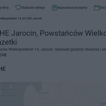
y dnia
Ulubione sklepy
Najnowsze przepisy
Dni
elkopolskich 14, 63-200 Jarocin
 Jarocin, Powstańców Wielkop
azetki
w Wielkopolskich 14, Jarocin. Sprawdź godziny otwarcia i ak
RCHE
HE