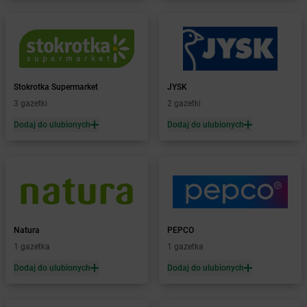
dino
Bielewo
dino
Bielice
dino
Bielsk
dino
Bielsk Podlaski
dino
Bieniewice
dino
Bieruń
Stokrotka Supermarket
JYSK
dino
Bierutów
3 gazetki
2 gazetki
dino
Bierzglinek
Dodaj do ulubionych
Dodaj do ulubionych
dino
Bierzwienna Długa
dino
Bierzwnik
dino
Biesiekierz
dino
Bieżuń
dino
Bieżyń
dino
Bilcza
dino
Natura
Biskupice
PEPCO
dino
1 gazetka
Biskupice Ołoboczne
1 gazetka
dino
Biskupiec
Dodaj do ulubionych
Dodaj do ulubionych
dino
Bisztynek
dino
Bławaty