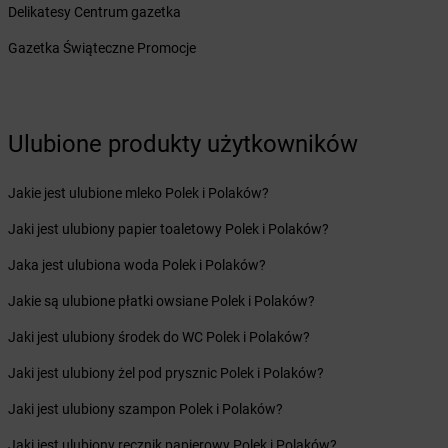
dino
Bysław
Delikatesy Centrum gazetka
dino
Bytnica
Gazetka Świąteczne Promocje
dino
Bytom
dino
Bytom Odrzański
dino
Bytoń
dino
Bytyń
Ulubione produkty użytkowników
dino
Cedynia
dino
Cekanowo
Jakie jest ulubione mleko Polek i Polaków?
dino
Cekcyn
Jaki jest ulubiony papier toaletowy Polek i Polaków?
dino
Ceków
dino
Cerekwica
Jaka jest ulubiona woda Polek i Polaków?
dino
Cerkwica
Jakie są ulubione płatki owsiane Polek i Polaków?
dino
Cewice
dino
Chachalnia
Jaki jest ulubiony środek do WC Polek i Polaków?
dino
Chalin
Jaki jest ulubiony żel pod prysznic Polek i Polaków?
dino
Chałupki
dino
Charbrowo
Jaki jest ulubiony szampon Polek i Polaków?
dino
Charzyno
Jaki jest ulubiony ręcznik papierowy Polek i Polaków?