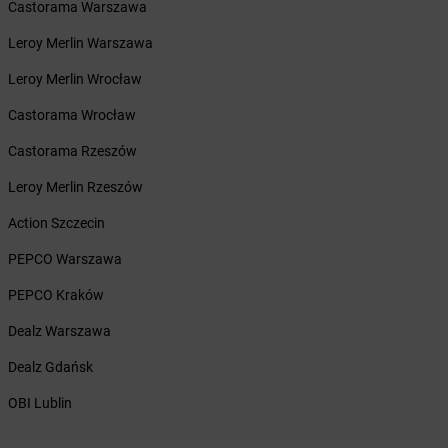
Castorama Warszawa
dino
Brodnica
dino
Brody
Leroy Merlin Warszawa
dino
Brojce
Leroy Merlin Wrocław
dino
Broniszewice
dino
Bronowice
Castorama Wrocław
dino
Brunów
Castorama Rzeszów
dino
Brusy
dino
Brwinów
Leroy Merlin Rzeszów
dino
Brzeg
Action Szczecin
dino
Brześć Kujawski
dino
Brzeszcze
PEPCO Warszawa
dino
Brzeziny
PEPCO Kraków
dino
Brzeźnio
dino
Brzeżno
Dealz Warszawa
dino
Brzostowo
Dealz Gdańsk
dino
Brzozówiec
dino
Brzustów
OBI Lublin
dino
Brzyskorzystew
dino
Bucz