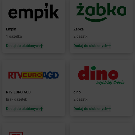
dino
Błędów
dino
Bledzew
dino
Blizno
dino
Bliżyn
Empik
Żabka
dino
Bobolice
1 gazetka
2 gazetki
dino
Bobrek
dino
Dodaj do ulubionych
Bobrowice
Dodaj do ulubionych
dino
Bobrówko
dino
Bobrownickie Pole
dino
Bobrowniki Wielkie
dino
Bobrowo
dino
Bobrzany
dino
Bodzewo
RTV EURO AGD
dino
dino
Bogatynia
Brak gazetek
2 gazetki
dino
Bogucice
Dodaj do ulubionych
Dodaj do ulubionych
dino
Boguszów-Gorce
dino
Boguszyce
dino
Boguty-Żurawie
dino
Bojadła