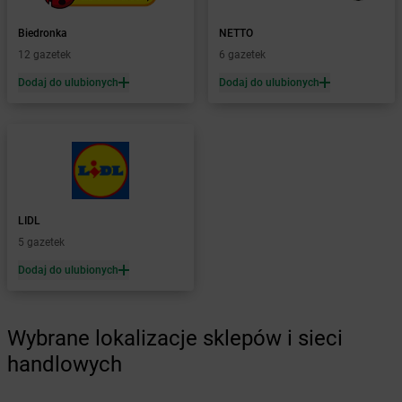
dino
Borów
dino
Borowie
Biedronka
NETTO
dino
Borówiec
12 gazetek
6 gazetek
dino
Boruja Kościelna
Dodaj do ulubionych
Dodaj do ulubionych
dino
Borysławice
dino
Borzęcice
dino
Borzęciczki
dino
Borzęcin
dino
Borzytuchom
dino
Boszkowo-Letnisko
dino
Bożejowice
LIDL
dino
Bożnów
5 gazetek
dino
Branice
Dodaj do ulubionych
dino
Braniewo
dino
Brańszczyk
dino
Braszowice
Wybrane lokalizacje sklepów i sieci
dino
Bratian
handlowych
dino
Brdów
dino
Brochów