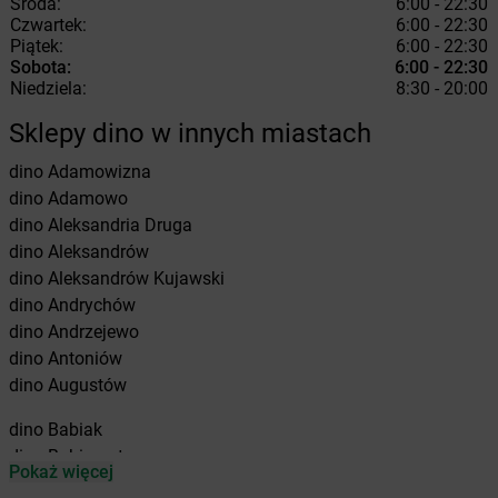
Środa:
6:00 - 22:30
Czwartek:
6:00 - 22:30
Piątek:
6:00 - 22:30
Sobota:
6:00 - 22:30
Niedziela:
8:30 - 20:00
Sklepy dino w innych miastach
dino
Adamowizna
dino
Adamowo
dino
Aleksandria Druga
dino
Aleksandrów
dino
Aleksandrów Kujawski
dino
Andrychów
dino
Andrzejewo
dino
Antoniów
dino
Augustów
dino
Babiak
dino
Babimost
Pokaż więcej
dino
Baborów