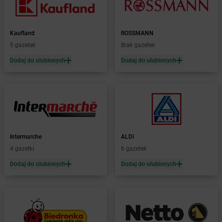
dino
Bojano
dino
Bojszowy
dino
Bolesław
Kaufland
ROSSMANN
dino
Bolesławice
5 gazetek
Brak gazetek
dino
Bolesławiec
Dodaj do ulubionych
Dodaj do ulubionych
dino
Bolewice
dino
Bolewicko
dino
Bolimów
dino
Bolków
dino
Bolszewo
dino
Boniewo
Intermarche
ALDI
dino
Borawe
4 gazetki
6 gazetek
dino
Borek Strzeliński
dino
Borek Wielkopolski
Dodaj do ulubionych
Dodaj do ulubionych
dino
Borkowo
dino
Borne Sulinowo
dino
Boronów
dino
Boroszów