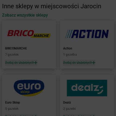
dino
Baboszewo
Inne sklepy w miejscowości Jarocin
dino
Baćkowice
dino
Zobacz wszystkie sklepy
Baczyna
dino
Bądkowo
dino
Bądkowo Kościelne
dino
Bąków
dino
Banie
dino
Baranów
BRICOMARCHE
Action
dino
Baranowo
7 gazetek
1 gazetka
dino
Barcin
Dodaj do ulubionych
Dodaj do ulubionych
dino
Barczewo
dino
Barkowo
dino
Barlinek
dino
Bartniczka
dino
Baruchowo
dino
Barwice
dino
Będków
Euro Sklep
Dealz
dino
Bedlno
5 gazetek
2 gazetki
dino
Bełchatów