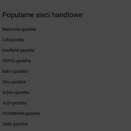
dino
Buczek
dino
Buczyna
Popularne sieci handlowe
dino
Budowo
dino
Budzisław Kościelny
Biedronka gazetka
dino
Budziszewice
Lidl gazetka
dino
Budzów
dino
Budzyń
Kaufland gazetka
dino
Bukowice
PEPCO gazetka
dino
Bukowiec
dino
Bukówiec Górny
Netto gazetka
dino
Bukownica
Dino gazetka
dino
Bulkowo-Kolonia
dino
Burzenin
Action gazetka
dino
Busko-Zdrój
ALDI gazetka
dino
Bychlew
dino
Byczyna
ROSSMANN gazetka
dino
Bydgoszcz
Dealz gazetka
dino
Bydlin