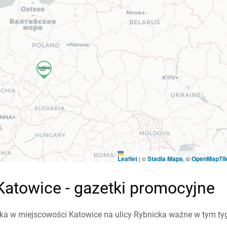
Leaflet
Stadia Maps
OpenMapTil
|
©
, ©
Katowice - gazetki promocyjne
a w miejscowości Katowice na ulicy Rybnicka ważne w tym tygod