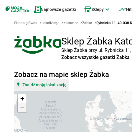
Najnowsze gazetki
Sklepy
Hit
Strona główna
>
Lokalizacje
>
Katowice
>
Żabka
>
Rybnicka 11, 40-038 
Sklep Żabka Kato
Sklep Żabka przy ul. Rybnicka 11
Zobacz wszystkie gazetki Żabka
Zobacz na mapie sklep Żabka
Znajdź moją lokalizację
+
−