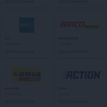
Dodaj do ulubionych
Dodaj do ulubionych
Delikatesy Centrum
Biała Parcela
Delikatesy Centrum
Biała Podlaska
Delikatesy Centrum
Białobrzegi
Delikatesy Centrum
Białowieża
Delikatesy Centrum
Biały Dunajec
Delikatesy Centrum
Białystok
Delikatesy Centrum
Biecz
BLU
BRICOMARCHE
Delikatesy Centrum
Bielawa
Brak gazetek
7 gazetek
Delikatesy Centrum
Bielawy
Dodaj do ulubionych
Dodaj do ulubionych
Delikatesy Centrum
Bieliny
Delikatesy Centrum
Bielsk
Delikatesy Centrum
Bielsk Podlaski
Delikatesy Centrum
Bielsko-Biała
Delikatesy Centrum
Bierdzany
Delikatesy Centrum
Bieruń
abra meble
Action
Delikatesy Centrum
Bierutów
Brak gazetek
2 gazetki
Delikatesy Centrum
Biłgoraj
Delikatesy Centrum
Błaszki
Dodaj do ulubionych
Dodaj do ulubionych
Delikatesy Centrum
Błażowa