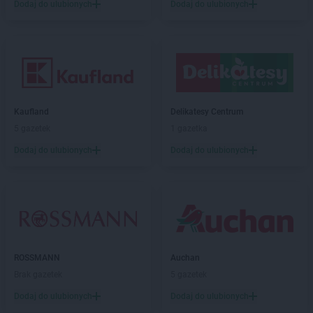
Delikatesy Centrum
Dzikowiec
Dodaj do ulubionych
Dodaj do ulubionych
Delikatesy Centrum
Elbląg
Delikatesy Centrum
Fałków
Delikatesy Centrum
Florynka
Delikatesy Centrum
Frydman
Delikatesy Centrum
Frysztak
Kaufland
Delikatesy Centrum
5 gazetek
1 gazetka
Delikatesy Centrum
Gąbin
Dodaj do ulubionych
Dodaj do ulubionych
Delikatesy Centrum
Garnek
Delikatesy Centrum
Gawłuszowice
Delikatesy Centrum
Gdów
Delikatesy Centrum
Gdynia
Delikatesy Centrum
Giedlarowa
Delikatesy Centrum
Gierlachów
Delikatesy Centrum
Gilowice
ROSSMANN
Auchan
Delikatesy Centrum
Giżycko
Brak gazetek
5 gazetek
Delikatesy Centrum
Gliwice
Dodaj do ulubionych
Dodaj do ulubionych
Delikatesy Centrum
Głogów