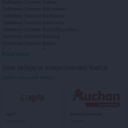
Delikatesy Centrum
Babica
Delikatesy Centrum
Baboszewo
Delikatesy Centrum
Bachowice
Delikatesy Centrum
Baćkowice
Delikatesy Centrum
Banie Mazurskie
Delikatesy Centrum
Barciany
Delikatesy Centrum
Barcin
Delikatesy Centrum
Barlinek
Pokaż więcej
Delikatesy Centrum
Bartoszyce
Delikatesy Centrum
Baruchowo
Inne sklepy w miejscowości Kielce
Delikatesy Centrum
Barwałd Górny
Delikatesy Centrum
Zobacz wszystkie sklepy
Będzin
Delikatesy Centrum
Bejsce
Delikatesy Centrum
Bełchatów
Delikatesy Centrum
Bełżec
Delikatesy Centrum
Besko
Delikatesy Centrum
Bestwina
Agata
Auchan Supermarket
Delikatesy Centrum
Biadoliny Szlacheckie
Brak gazetek
1 gazetka
Delikatesy Centrum
Biała