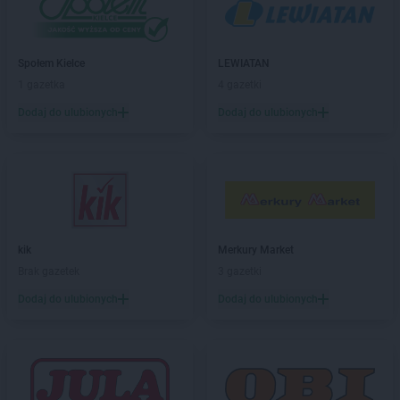
Delikatesy Centrum
Brzozów
Delikatesy Centrum
Brzyska
Delikatesy Centrum
Budy Głogowskie
Społem Kielce
LEWIATAN
Delikatesy Centrum
Budy Łańcuckie
1 gazetka
4 gazetki
Delikatesy Centrum
Bukowsko
Dodaj do ulubionych
Dodaj do ulubionych
Delikatesy Centrum
Busko-Zdrój
Delikatesy Centrum
Buszkowiczki
Delikatesy Centrum
Byczyna
Delikatesy Centrum
Bydgoszcz
Delikatesy Centrum
Bystra Podhalańska
Delikatesy Centrum
Bystry
Delikatesy Centrum
Bystrzyca Kłodzka
kik
Merkury Market
Delikatesy Centrum
Bytom
Brak gazetek
3 gazetki
Dodaj do ulubionych
Dodaj do ulubionych
Delikatesy Centrum
Cergowa
Delikatesy Centrum
Cewice
Delikatesy Centrum
Chałupki
Delikatesy Centrum
Charsznica
Delikatesy Centrum
Chęciny