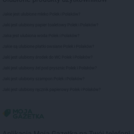
Delikatesy Centrum
Jenin
Delikatesy Centrum
Jerzmanowice
Jakie jest ulubione mleko Polek i Polaków?
Delikatesy Centrum
Jeżowe
Jaki jest ulubiony papier toaletowy Polek i Polaków?
Delikatesy Centrum
Jodłownik
Delikatesy Centrum
Jonkowo
Jaka jest ulubiona woda Polek i Polaków?
Delikatesy Centrum
Jordanów
Jakie są ulubione płatki owsiane Polek i Polaków?
Delikatesy Centrum
Józefów
Delikatesy Centrum
Jurków
Jaki jest ulubiony środek do WC Polek i Polaków?
Jaki jest ulubiony żel pod prysznic Polek i Polaków?
Delikatesy Centrum
Kąclowa
Delikatesy Centrum
Kadzidło
Jaki jest ulubiony szampon Polek i Polaków?
Delikatesy Centrum
Kamesznica
Jaki jest ulubiony ręcznik papierowy Polek i Polaków?
Delikatesy Centrum
Kamień
Delikatesy Centrum
Kamienica
Delikatesy Centrum
Kamieniec Wrocławski
Delikatesy Centrum
Kamieniec Ząbkowicki
Delikatesy Centrum
Kamionka Wielka
Delikatesy Centrum
Kamionki
Aplikacja Moja Gazetka na Twój telefon!
Delikatesy Centrum
Kańczuga