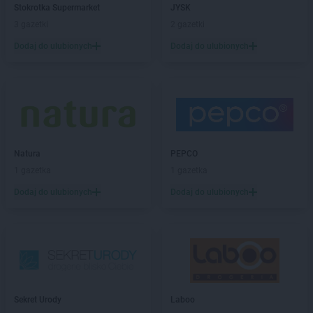
Stokrotka Supermarket
JYSK
Delikatesy Centrum
Czarna
3 gazetki
2 gazetki
Delikatesy Centrum
Czarna Górna
Dodaj do ulubionych
Dodaj do ulubionych
Delikatesy Centrum
Czarnków
Delikatesy Centrum
Czchów
Delikatesy Centrum
Czeladź
Delikatesy Centrum
Czernichów
Delikatesy Centrum
Częstochowa
Delikatesy Centrum
Czubrowice
Delikatesy Centrum
Czudec
Natura
PEPCO
1 gazetka
1 gazetka
Delikatesy Centrum
Dąbrowa Tarnowska
Dodaj do ulubionych
Dodaj do ulubionych
Delikatesy Centrum
Dąbrówki
Delikatesy Centrum
Daleszyce
Delikatesy Centrum
Dankowice
Delikatesy Centrum
Dębica
Delikatesy Centrum
Dębki
Delikatesy Centrum
Dębno
Delikatesy Centrum
Dębowiec
Sekret Urody
Laboo
Delikatesy Centrum
Debrzno