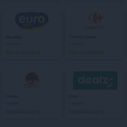
Delikatesy Centrum
Blizne
Delikatesy Centrum
Bliżyn
Delikatesy Centrum
Błotnica Strzelecka
Delikatesy Centrum
Bobowa
Delikatesy Centrum
Bóbrka
Euro Sklep
Carrefour Express
Delikatesy Centrum
Bochnia
5 gazetek
2 gazetki
Delikatesy Centrum
Bodzentyn
Dodaj do ulubionych
Dodaj do ulubionych
Delikatesy Centrum
Bogacica
Delikatesy Centrum
Bogatynia
Delikatesy Centrum
Bogdaniec
Delikatesy Centrum
Bogoniowice
Delikatesy Centrum
Bogoria
Delikatesy Centrum
Boguchwała
Delikatesy Centrum
Boguszów-Gorce
Chorten
Dealz
Delikatesy Centrum
Bojszowy
2 gazetki
2 gazetki
Delikatesy Centrum
Bolesławiec
Dodaj do ulubionych
Dodaj do ulubionych
Delikatesy Centrum
Bolimów
Delikatesy Centrum
Bolszewo