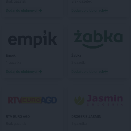
Brak gazetek
Brak gazetek
Delikatesy Centrum
Długopole-Zdrój
Dodaj do ulubionych
Dodaj do ulubionych
Delikatesy Centrum
Dobczyce
Delikatesy Centrum
Dobiegniew
Delikatesy Centrum
Dobra
Delikatesy Centrum
Dobrzechów
Delikatesy Centrum
Dobrzyków
Delikatesy Centrum
Domaradz
Delikatesy Centrum
Drawno
Empik
Żabka
Delikatesy Centrum
Drezdenko
1 gazetka
2 gazetki
Delikatesy Centrum
Drobin
Dodaj do ulubionych
Dodaj do ulubionych
Delikatesy Centrum
Drwinia
Delikatesy Centrum
Dubiecko
Delikatesy Centrum
Dwikozy
Delikatesy Centrum
Dydnia
Delikatesy Centrum
Dynów
Delikatesy Centrum
Działoszyn
RTV EURO AGD
DROGERIE JASMIN
Delikatesy Centrum
Dziekanowice
Brak gazetek
1 gazetka
Delikatesy Centrum
Dziergowice