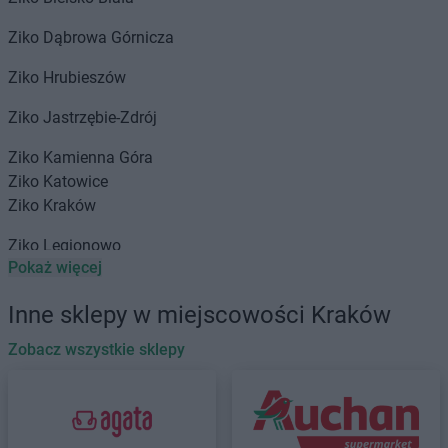
Ziko
Dąbrowa Górnicza
Ziko
Hrubieszów
Ziko
Jastrzębie-Zdrój
Ziko
Kamienna Góra
Ziko
Katowice
Ziko
Kraków
Ziko
Legionowo
Pokaż więcej
Ziko
Lubartów
Ziko
Lublin
Inne sklepy w miejscowości Kraków
Ziko
Łódź
Zobacz wszystkie sklepy
Ziko
Mińsk Mazowiecki
Ziko
Olkusz
Ziko
Otwock