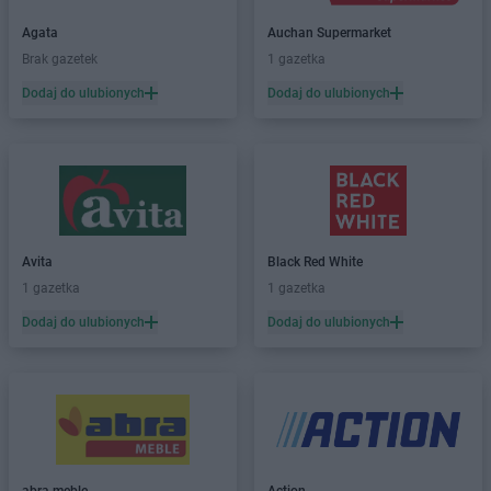
Ziko
Piastów
Agata
Auchan Supermarket
Ziko
Piekary Śląskie
Brak gazetek
1 gazetka
Ziko
Poznań
Dodaj do ulubionych
Dodaj do ulubionych
Ziko
Ruda Śląska
Ziko
Siedlce
Ziko
Tarnowskie Góry
Ziko
Warszawa
Avita
Black Red White
Ziko
Wrocław
1 gazetka
1 gazetka
Dodaj do ulubionych
Dodaj do ulubionych
Ziko
Zielona Góra
Ziko
Żywiec