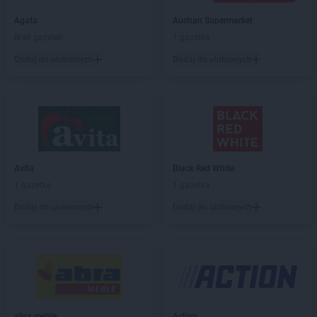
Koliber
Czarny Dunajec
Agata
Auchan Supermarket
Koliber
Czechowice-Dziedzice
Brak gazetek
1 gazetka
Koliber
Czerwionka-Leszczyny
Dodaj do ulubionych
Dodaj do ulubionych
Koliber
Dąbrowa Górnicza
Koliber
Gdów
Koliber
Góra
Koliber
Grybów
Koliber
Iwkowa
Avita
Black Red White
1 gazetka
1 gazetka
Koliber
Jabłonka
Koliber
Jankowice
Dodaj do ulubionych
Dodaj do ulubionych
Koliber
Jastrzębie-Zdrój
Koliber
Jaworzno
Koliber
Jaworzynka
Koliber
Kalety
Koliber
Kąty Wrocławskie
abra meble
Action