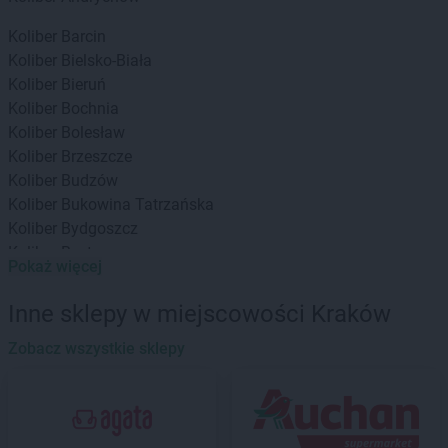
Koliber
Barcin
Koliber
Bielsko-Biała
Koliber
Bieruń
Koliber
Bochnia
Koliber
Bolesław
Koliber
Brzeszcze
Koliber
Budzów
Koliber
Bukowina Tatrzańska
Koliber
Bydgoszcz
Koliber
Bystra
Pokaż więcej
Koliber
Bystrzyca Kłodzka
Koliber
Bytom
Inne sklepy w miejscowości Kraków
Koliber
Charsznica
Zobacz wszystkie sklepy
Koliber
Chełmno
Koliber
Cieszyn
Koliber
Czaniec
Koliber
Czarnożyły