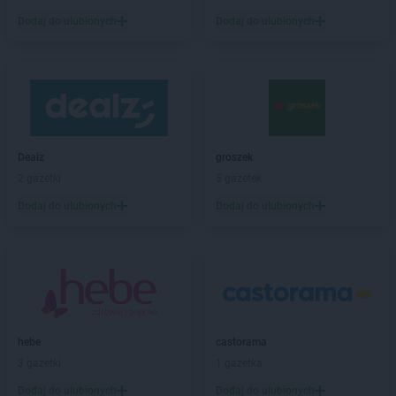
Koliber
Mikołów
Dodaj do ulubionych
Dodaj do ulubionych
Koliber
Mnich
Koliber
Muszyna
Koliber
Mysłowice
Koliber
Myszków
Koliber
Nowy Wiśnicz
Koliber
Nysa
Dealz
groszek
2 gazetki
5 gazetek
Koliber
Oborniki Śląskie
Dodaj do ulubionych
Dodaj do ulubionych
Koliber
Olkusz
Koliber
Ostrówek
Koliber
Pawłowice
Koliber
Pielgrzymowice
Koliber
Pilica
Koliber
Pogwizdów
hebe
castorama
Koliber
Porąbka
3 gazetki
1 gazetka
Koliber
Poręba
Koliber
Dodaj do ulubionych
Proszowice
Dodaj do ulubionych