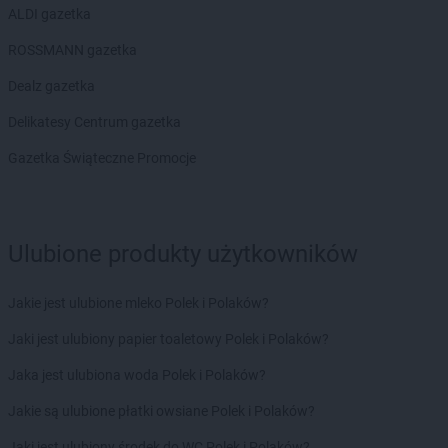
ALDI gazetka
ROSSMANN gazetka
Dealz gazetka
Delikatesy Centrum gazetka
Gazetka Świąteczne Promocje
Ulubione produkty użytkowników
Jakie jest ulubione mleko Polek i Polaków?
Jaki jest ulubiony papier toaletowy Polek i Polaków?
Jaka jest ulubiona woda Polek i Polaków?
Jakie są ulubione płatki owsiane Polek i Polaków?
Jaki jest ulubiony środek do WC Polek i Polaków?