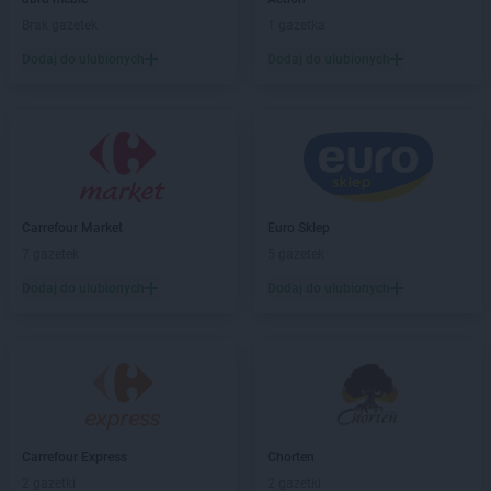
Koliber
Kędzierzyn-Koźle
Brak gazetek
1 gazetka
Koliber
Kęty
Koliber
Kłomnice
Dodaj do ulubionych
Dodaj do ulubionych
Koliber
Knurów
Koliber
Kobiernice
Koliber
Kobierzyce
Koliber
Kończyce Małe
Koliber
Koszęcin
Koliber
Kraków
Carrefour Market
Euro Sklep
7 gazetek
5 gazetek
Koliber
Łącko
Koliber
Łazy
Dodaj do ulubionych
Dodaj do ulubionych
Koliber
Lędziny
Koliber
Legnica
Koliber
Lesko
Koliber
Lidzbark Warmiński
Koliber
Lipnica Mała
Carrefour Express
Chorten
Koliber
Maków Podhalański
2 gazetki
2 gazetki