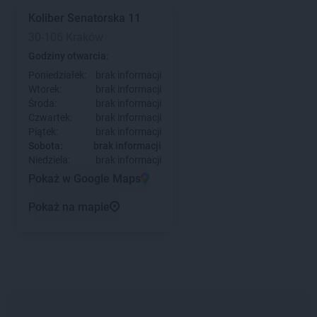
Koliber
Senatorska 11
30-106 Kraków
Godziny otwarcia:
Poniedziałek:
brak informacji
Wtorek:
brak informacji
Środa:
brak informacji
Czwartek:
brak informacji
Piątek:
brak informacji
Sobota:
brak informacji
Niedziela:
brak informacji
Pokaż w Google Maps
Pokaż na mapie