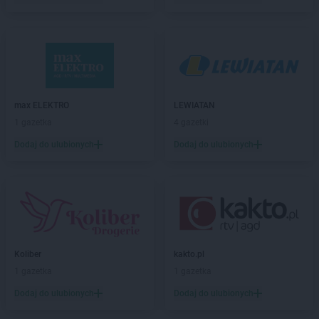
Koliber
Pruchna
Koliber
Przyszowice
Koliber
Pszczyna
Koliber
Pszów
Koliber
Rajcza
max ELEKTRO
LEWIATAN
Koliber
Rogów
1 gazetka
4 gazetki
Koliber
Rybnik
Dodaj do ulubionych
Dodaj do ulubionych
Koliber
Sierakowice
Koliber
Siewierz
Koliber
Skawina
Koliber
Skoczów
Koliber
Skulsk
Koliber
Staszów
Koliber
kakto.pl
Koliber
Strzelin
1 gazetka
1 gazetka
Koliber
Sucha Beskidzka
Koliber
Sulejów
Dodaj do ulubionych
Dodaj do ulubionych
Koliber
Szczawnica