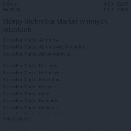
Sobota:
6:00 - 22:00
Niedziela:
9:00 - 20:00
Sklepy Stokrotka Market w innych
miastach
Stokrotka Market
Abramów
Stokrotka Market
Abramowice Prywatne
Stokrotka Market
Aleksandrówka
Stokrotka Market
Baranów
Stokrotka Market
Bartoszyce
Stokrotka Market
Bełchatów
Stokrotka Market
Bełżyce
Stokrotka Market
Biała
Stokrotka Market
Białopole
Stokrotka Market
Białystok
Stokrotka Market
Bielsko-Biała
Pokaż więcej
Stokrotka Market
Bierzwnik
Stokrotka Market
Biłgoraj