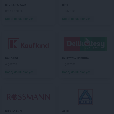
Stokrotka Market
Końskie
RTV EURO AGD
dino
Stokrotka Market
Konstantynów-Kolonia
Brak gazetek
1 gazetka
Stokrotka Market
Kostomłoty
Dodaj do ulubionych
Dodaj do ulubionych
Stokrotka Market
Koszalin
Stokrotka Market
Kozienice
Stokrotka Market
Krasienin-Kolonia
Stokrotka Market
Kraśniczyn
Stokrotka Market
Krasnopol
Stokrotka Market
Krasnosielc
Stokrotka Market
Krasnystaw
Kaufland
Delikatesy Centrum
Stokrotka Market
Krośniewice
4 gazetki
1 gazetka
Stokrotka Market
Krynki
Dodaj do ulubionych
Dodaj do ulubionych
Stokrotka Market
Krzanowice
Stokrotka Market
Krzczonów
Stokrotka Market
Krzeszów
Stokrotka Market
Krzywda
Stokrotka Market
Księżpol
Stokrotka Market
Kutno
ROSSMANN
ALDI