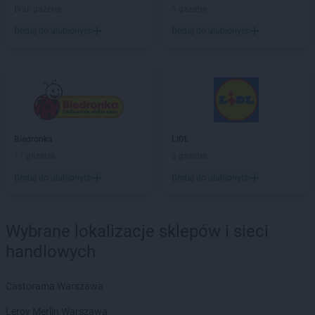
Stokrotka Market
Łapiguz
Brak gazetek
5 gazetek
Stokrotka Market
Łapsze Niżne
Dodaj do ulubionych
Dodaj do ulubionych
Stokrotka Market
Łaziska
Stokrotka Market
Łazy
Stokrotka Market
Łęczna
Stokrotka Market
Łęczyca
Stokrotka Market
Łęg Tarnowski
Stokrotka Market
Łękawica
Stokrotka Market
Biedronka
Łódź
LIDL
Stokrotka Market
11 gazetek
Łomża
5 gazetek
Stokrotka Market
Łucka-Kolonia
Dodaj do ulubionych
Dodaj do ulubionych
Stokrotka Market
Łuków
Stokrotka Market
Łuszczów
Wybrane lokalizacje sklepów i sieci
Stokrotka Market
Laszki
handlowych
Stokrotka Market
Libiąż
Stokrotka Market
Lipiny Dolne
Stokrotka Market
Castorama Warszawa
Lubania
Stokrotka Market
Lubanie
Leroy Merlin Warszawa