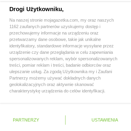
Stokrotka Market
Rybnik
Napisz do nas:
support@mojagazetka.com
Stokrotka Market
Rymanów-Zdrój
Drogi Użytkowniku,
Współpraca z nami
Stokrotka Market
Rzeszów
Na naszej stronie mojagazetka.com, my oraz naszych
Zobacz szczegóły
Stokrotka Market
Sadlinki
1162 zaufanych partnerów uzyskujemy dostęp i
Retail Radar – analiza rynku
Stokrotka Market
przechowujemy informacje na urządzeniu oraz
Sanok
przetwarzamy dane osobowe, takie jak unikalne
Stokrotka Market
Sarnaki
identyfikatory, standardowe informacje wysyłane przez
Stokrotka Market
Sawin
Wasze ulubione produkty
urządzenie czy dane przeglądania w celu zapewniania
Stokrotka Market
Sędziszów Małopolski
spersonalizowanych reklam, wybór spersonalizowanych
Stokrotka Market
Serniki-Kolonia
Regulamin serwisu i polityka prywatności
treści, pomiar reklam i treści, badanie odbiorców oraz
Stokrotka Market
Serokomla
ulepszanie usług. Za zgodą Użytkownika my i Zaufani
Stokrotka Market
Sidzina
Mapa strony
Partnerzy możemy używać dokładnych danych
Stokrotka Market
Siedliska-Kolonia
geolokalizacyjnych oraz aktywnie skanować
Stokrotka Market
Zawsze najnowsze gazetki w naszej
Siedliszcze
Wszystkie miasta z lokalizacjami sklepów
charakterystykę urządzenia do celów identyfikacji.
Stokrotka Market
Siemianowice Śląskie
Ponieważ cenimy Twoją prywatność, prosimy o zgodę na
aplikacji
Stokrotka Market
Siemień
korzystanie z tych technologii poprzez kliknięcie
Stokrotka Market
„Akceptuję”. Zgoda jest dobrowolna i zawsze możesz ją
Siennica Różana
+ 1,5 mln zadowolonych kupujących
zmienić/wycofać klikając przycisk ustawień prywatności
Stokrotka Market
Sitaniec
Polska
Czechy
Ukraina
Litwa
Słowacja
Rumunia
PARTNERZY
USTAWIENIA
znajdujący się w lewym dolnym rogu strony
Stokrotka Market
Skarżysko Kościelne