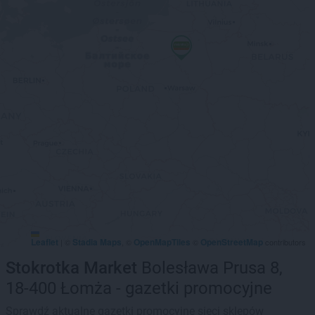
Leaflet
Stadia Maps
OpenMapTiles
OpenStreetMap
|
©
, ©
©
contributors
Stokrotka Market
Bolesława Prusa 8,
18-400 Łomża - gazetki promocyjne
Sprawdź aktualne gazetki promocyjne sieci sklepów