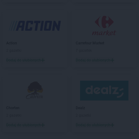
Stokrotka Market
Czarna Białostocka
Stokrotka Market
Ćmielów
Stokrotka Market
Dąbrowa Górnicza
Stokrotka Market
Dąbrówki
Action
Carrefour Market
Stokrotka Market
Dębowa Kłoda
2 gazetki
7 gazetek
Stokrotka Market
Dobrzyniewo Duże
Stokrotka Market
Dołhobyczów
Dodaj do ulubionych
Dodaj do ulubionych
Stokrotka Market
Dorohusk-Osada
Stokrotka Market
Drelów
Stokrotka Market
Drezdenko
Stokrotka Market
Drygały
Stokrotka Market
Dzierżoniów
Stokrotka Market
Dziewkowice
Chorten
Dealz
2 gazetki
2 gazetki
Stokrotka Market
Elbląg
Stokrotka Market
Ełk
Dodaj do ulubionych
Dodaj do ulubionych
Stokrotka Market
Fabianki