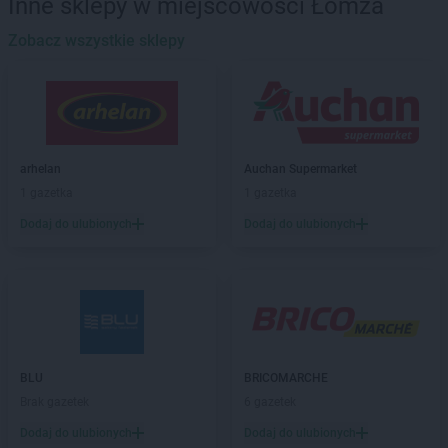
Inne sklepy w miejscowości Łomża
Stokrotka Market
Biszcza
Stokrotka Market
Zobacz wszystkie sklepy
Błędów
Stokrotka Market
Bodzentyn
Stokrotka Market
Borne Sulinowo
Stokrotka Market
Bralin
Stokrotka Market
Branice
Stokrotka Market
Bratkowice
arhelan
Auchan Supermarket
Stokrotka Market
Brzeg
1 gazetka
1 gazetka
Stokrotka Market
Brzeg Dolny
Dodaj do ulubionych
Dodaj do ulubionych
Stokrotka Market
Brzesko
Stokrotka Market
Bydgoszcz
Stokrotka Market
Bytom
Stokrotka Market
Chełm
Stokrotka Market
Chorzelów
Stokrotka Market
Chorzów
BLU
BRICOMARCHE
Stokrotka Market
Chrzanów
Brak gazetek
6 gazetek
Stokrotka Market
Ciasna
Dodaj do ulubionych
Dodaj do ulubionych
Stokrotka Market
Cyców