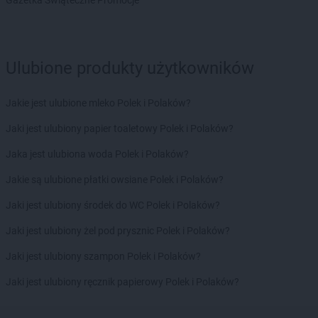
Gazetka Świąteczne Promocje
Stokrotka Market
Piaseczno
Stokrotka Market
Piątnica Poduchowna
Stokrotka Market
Piekary Śląskie
Stokrotka Market
Pietrowice Wielkie
Ulubione produkty użytkowników
Stokrotka Market
Piła
Stokrotka Market
Pisz
Jakie jest ulubione mleko Polek i Polaków?
Stokrotka Market
Płock
Jaki jest ulubiony papier toaletowy Polek i Polaków?
Stokrotka Market
Pokrówka
Stokrotka Market
Połczyn-Zdrój
Jaka jest ulubiona woda Polek i Polaków?
Stokrotka Market
Poniatowa
Jakie są ulubione płatki owsiane Polek i Polaków?
Stokrotka Market
Porosły
Stokrotka Market
Posada
Jaki jest ulubiony środek do WC Polek i Polaków?
Stokrotka Market
Poznań
Jaki jest ulubiony żel pod prysznic Polek i Polaków?
Stokrotka Market
Prochowice
Stokrotka Market
Pruszków
Jaki jest ulubiony szampon Polek i Polaków?
Stokrotka Market
Przerośl
Jaki jest ulubiony ręcznik papierowy Polek i Polaków?
Stokrotka Market
Przyszów
Stokrotka Market
Psary