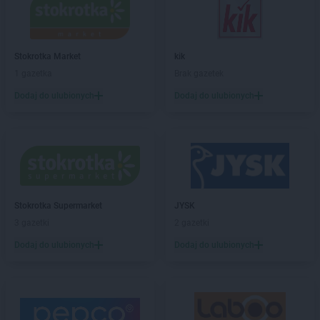
Stokrotka Market
Gubin
Stokrotka Market
Hrubieszów
Stokrotka Market
kik
Stokrotka Market
Jacentów
1 gazetka
Brak gazetek
Stokrotka Market
Jarocin
Dodaj do ulubionych
Dodaj do ulubionych
Stokrotka Market
Jasieniec
Stokrotka Market
Jastrzębia
Stokrotka Market
Jastrzębie-Zdrój
Stokrotka Market
Jaworzno
Stokrotka Market
Jedlińsk
Stokrotka Market
Jedwabno
Stokrotka Market
Jejkowice
Stokrotka Supermarket
JYSK
Stokrotka Market
Józefów
3 gazetki
2 gazetki
Stokrotka Market
Józefów nad Wisłą
Dodaj do ulubionych
Dodaj do ulubionych
Stokrotka Market
Juchnowiec Kościelny
Stokrotka Market
Kalej
Stokrotka Market
Kalisz