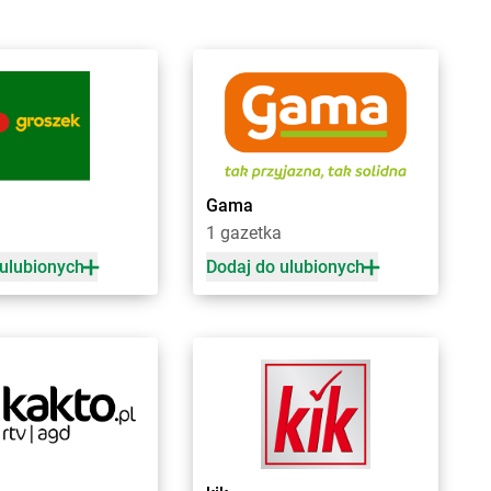
rodnica
LEWIATAN
Bukowiec
rodnica Górna
LEWIATAN
Bukowo
rodowe Łąki
LEWIATAN
Bulkowo
rożec
LEWIATAN
Bulowice
rudzeń Duży
LEWIATAN
Burzec
rudzew
LEWIATAN
Buśno
rudzowice
LEWIATAN
Bychawa
rusy
LEWIATAN
Bydgoszcz
Gama
rwilno
LEWIATAN
Bystra
1 gazetka
rzeg
LEWIATAN
Bystrzyca
 ulubionych
Dodaj do ulubionych
rzemiona
LEWIATAN
Bystrzyca Kłodzka
rześć Kujawski
LEWIATAN
Bystrzyca Stara
rzesko
LEWIATAN
Byszewo
rzeziny
LEWIATAN
Bytom
rzeziny-Kolonia
LEWIATAN
Bytoń
rzeźnica
rzeźno
rzostowiec