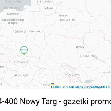
Leaflet
Stadia Maps
OpenMapTiles
|
©
, ©
©
-400 Nowy Targ - gazetki prom