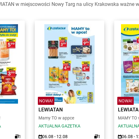
IATAN w miejscowości Nowy Targ na ulicy Krakowska ważne w ty
NOWA!
NOWA!
LEWIATAN
LEWIAT
!
Mamy TO w appce
MAMY TO w
A
AKTUALNA GAZETKA
AKTUALNA
1
06.08 - 12.08
1
06.08 - 