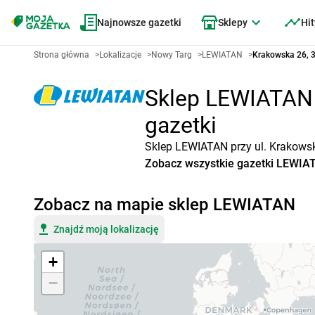
Najnowsze gazetki
Sklepy
Hit
Strona główna
>
Lokalizacje
>
Nowy Targ
>
LEWIATAN
>
Krakowska 26, 
Sklep LEWIATAN N
gazetki
Sklep LEWIATAN przy ul. Krakowsk
Zobacz wszystkie gazetki LEWIA
Zobacz na mapie sklep LEWIATAN
Znajdź moją lokalizację
+
−