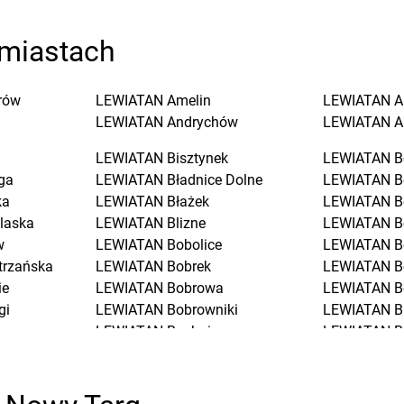
miastach
rów
LEWIATAN
Amelin
LEWIATAN
A
LEWIATAN
Andrychów
LEWIATAN
A
LEWIATAN
Bisztynek
LEWIATAN
B
ga
LEWIATAN
Bładnice Dolne
LEWIATAN
B
ka
LEWIATAN
Błażek
LEWIATAN
B
laska
LEWIATAN
Blizne
LEWIATAN
B
w
LEWIATAN
Bobolice
LEWIATAN
B
trzańska
LEWIATAN
Bobrek
LEWIATAN
B
ie
LEWIATAN
Bobrowa
LEWIATAN
B
gi
LEWIATAN
Bobrowniki
LEWIATAN
B
LEWIATAN
Bochnia
LEWIATAN
B
LEWIATAN
Bodzanów
LEWIATAN
B
LEWIATAN
Bodzechów
LEWIATAN
B
ciół
LEWIATAN
Bodzentyn
LEWIATAN
B