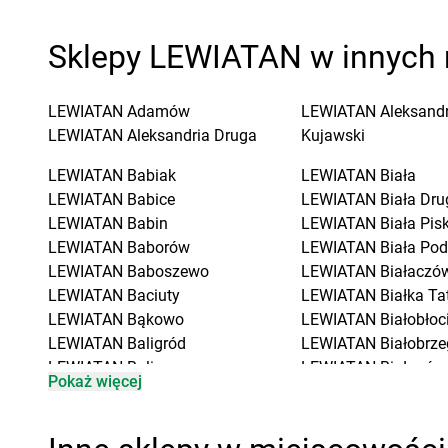
Sklepy LEWIATAN w innych 
LEWIATAN
Adamów
LEWIATAN
Aleksand
LEWIATAN
Aleksandria Druga
Kujawski
LEWIATAN
Babiak
LEWIATAN
Biała
LEWIATAN
Babice
LEWIATAN
Biała Dru
LEWIATAN
Babin
LEWIATAN
Biała Pis
LEWIATAN
Baborów
LEWIATAN
Biała Pod
LEWIATAN
Baboszewo
LEWIATAN
Białaczó
LEWIATAN
Baciuty
LEWIATAN
Białka Ta
LEWIATAN
Bąkowo
LEWIATAN
Białobłoc
LEWIATAN
Baligród
LEWIATAN
Białobrze
LEWIATAN
Balin
LEWIATAN
Białogóra
Pokaż więcej
LEWIATAN
Banino
LEWIATAN
Białopole
LEWIATAN
Baranowo
LEWIATAN
Biały Bór
LEWIATAN
Barcino
LEWIATAN
Biały Koś