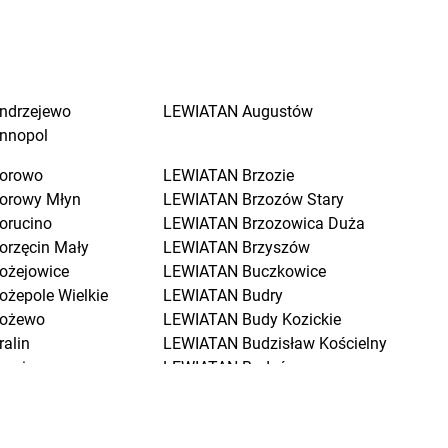
ndrzejewo
LEWIATAN
Augustów
nnopol
orowo
LEWIATAN
Brzozie
orowy Młyn
LEWIATAN
Brzozów Stary
orucino
LEWIATAN
Brzozowica Duża
orzęcin Mały
LEWIATAN
Brzyszów
ożejowice
LEWIATAN
Buczkowice
ożepole Wielkie
LEWIATAN
Budry
ożewo
LEWIATAN
Budy Kozickie
ralin
LEWIATAN
Budzisław Kościelny
raniewo
LEWIATAN
Budzów
ratkowice
LEWIATAN
Budzyń
renna
LEWIATAN
Buk
renno
LEWIATAN
Buków