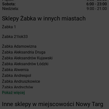
Sobota:
6:00 - 23:00
Niedziela:
9:00 - 21:00
Sklepy Żabka w innych miastach
Żabka
1
Żabka
21lok33
Żabka
Adamowizna
Żabka
Aleksandria Druga
Żabka
Aleksandrów Kujawski
Żabka
Aleksandrów Łódzki
Żabka
Alwernia
Żabka
Andrespol
Żabka
Andruszkowice
Żabka
Andrychów
Pokaż więcej
Żabka
Antonie
Żabka
Augustów
Inne sklepy w miejscowości Nowy Targ
Żabka
Automat