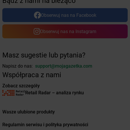
Bądź z nami na bieżąco
Żabka
Chałupki
Żabka
Charzykowy
Obserwuj nas na Facebook
Żabka
Charzyno
Żabka
Chęciny
Obserwuj nas na Instagram
Żabka
Chełm
Żabka
Chełm Śląski
Żabka
Chełmek
Masz sugestie lub pytania?
Żabka
Chełmno
Żabka
Chełmsko Śląskie
Napisz do nas:
support@mojagazetka.com
Żabka
Chełmża
Współpraca z nami
Żabka
Chłapowo
Żabka
Chlastawa
Zobacz szczegóły
Żabka
Chlewice
Retail Radar – analiza rynku
Żabka
Chludowo
Żabka
Chmielek
Żabka
Chmielnik
Wasze ulubione produkty
Żabka
Chmielno
Regulamin serwisu i polityka prywatności
Żabka
Chobienice