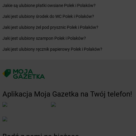
Jakie są ulubione płatki owsiane Polek i Polaków?
Żabka
Bydlin
Żabka
Bydlino
Jaki jest ulubiony środek do WC Polek i Polaków?
Żabka
Bystra
Jaki jest ulubiony żel pod prysznic Polek i Polaków?
Żabka
Bystra Podhalańska
Żabka
Bystry
Jaki jest ulubiony szampon Polek i Polaków?
Żabka
Bystrzyca
Jaki jest ulubiony ręcznik papierowy Polek i Polaków?
Żabka
Bystrzyca Kłodzka
Żabka
Bytom
Żabka
Bytów
Żabka
Cedynia
Żabka
Cegłów
Żabka
Cekcyn
Aplikacja Moja Gazetka na Twój telefon!
Żabka
Ceków
Żabka
Celestynów
Żabka
Cerekwica
Żabka
Cerkwica
Żabka
Cewice
Żabka
Chabówka