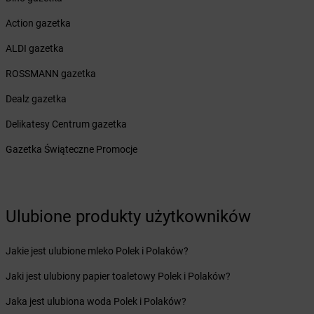
Żabka
Brzozów
Action gazetka
Żabka
Brzozówka
Żabka
Bucz
ALDI gazetka
Żabka
Buczkowice
ROSSMANN gazetka
Żabka
Budziechów
Żabka
Budziszewice
Dealz gazetka
Żabka
Budzów
Delikatesy Centrum gazetka
Żabka
Budzyń
Żabka
Bujaków
Gazetka Świąteczne Promocje
Żabka
Buk
Żabka
Bukowiec
Żabka
Bukowina Tatrzańska
Żabka
Bukowno
Ulubione produkty użytkowników
Żabka
Bulowice
Żabka
Busko-Zdrój
Jakie jest ulubione mleko Polek i Polaków?
Żabka
Bychawa
Jaki jest ulubiony papier toaletowy Polek i Polaków?
Żabka
Bycina
Żabka
Byczyna
Jaka jest ulubiona woda Polek i Polaków?
Żabka
Bydgoszcz