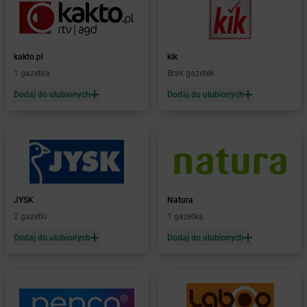
Żabka
Białe Błota
Żabka
Białka
Żabka
Białka Tatrzańska
kakto.pl
kik
Żabka
Białobrzegi
1 gazetka
Brak gazetek
Żabka
Bialogard
Żabka
Białogóra
Dodaj do ulubionych
Dodaj do ulubionych
Żabka
Białośliwie
Żabka
Białowieża
Żabka
Biały Dunajec
Żabka
Białystok
Żabka
Bibice
Żabka
Biczyce Dolne
JYSK
Natura
Żabka
Biecz
2 gazetki
1 gazetka
Żabka
Biedrusko
Dodaj do ulubionych
Dodaj do ulubionych
Żabka
Bielany Wrocławskie
Żabka
Bielawa
Żabka
Bielsk
Żabka
Bielsk Podlaski
Żabka
Bielsko