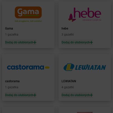
Żabka
Bartoszyce
Żabka
Baruchowo
Żabka
Barwałd Średni
Żabka
Barwice
Żabka
Bażanowice
Gama
hebe
Żabka
Bęczków
1 gazetka
3 gazetki
Żabka
Będzin
Dodaj do ulubionych
Dodaj do ulubionych
Żabka
Bełchatów
Żabka
Bełsznica
Żabka
Bełżyce
Żabka
Bestwina
Żabka
Bestwinka
Żabka
Bezrzecze
Żabka
BG1
castorama
LEWIATAN
Żabka
Biała
1 gazetka
4 gazetki
Żabka
Biała Druga
Dodaj do ulubionych
Dodaj do ulubionych
Żabka
Biała Piska
Żabka
Biała Podlaska
Żabka
Biała Rawska