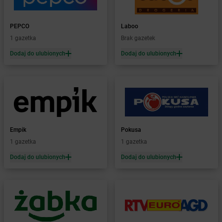
Żabka
Bielsko-Biała
Żabka
Bieniewice
PEPCO
Laboo
Żabka
Bieruń
1 gazetka
Brak gazetek
Żabka
Biery
Dodaj do ulubionych
Dodaj do ulubionych
Żabka
Bieżuń
Żabka
Bilcza
Żabka
Biłgoraj
Żabka
Biórków Mały
Żabka
Biskupice
Żabka
Biskupiec
Żabka
Biskupów
Empik
Pokusa
Żabka
Blachownia
1 gazetka
1 gazetka
Żabka
Błażejewo
Dodaj do ulubionych
Dodaj do ulubionych
Żabka
Błażowa
Żabka
Blizne Łaszczyńskiego
Żabka
Bliżyn
Żabka
Blok Dobryszyce
Żabka
Błonie