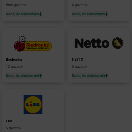
Żabka
Bolechowo
Brak gazetek
6 gazetek
Żabka
Bolęcin
Dodaj do ulubionych
Dodaj do ulubionych
Żabka
Bolesław
Żabka
Bolesławiec
Żabka
Bolewice
Żabka
Bolków
Żabka
Bolszewo
Żabka
Bońki
Biedronka
NETTO
Żabka
Borawe
12 gazetek
6 gazetek
Żabka
Borek Stary
Żabka
Borek Wielkopolski
Dodaj do ulubionych
Dodaj do ulubionych
Żabka
Borkowo
Żabka
Borne Sulinowo
Żabka
Boronów
Żabka
Borowa
Żabka
Borowianka
Żabka
Borówiec
LIDL
Żabka
Borówno
5 gazetek
Żabka
Borowo