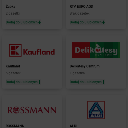
Żabka
Bobolice
Żabka
RTV EURO AGD
Żabka
Bobolin
2 gazetki
Brak gazetek
Żabka
Bobowa
Żabka
Bobrek
Dodaj do ulubionych
Dodaj do ulubionych
Żabka
Bobrowniki
Żabka
Bochnia
Żabka
Bodzechów
Żabka
Bodzentyn
Żabka
Bogatki
Żabka
Bogatynia
Kaufland
Delikatesy Centrum
Żabka
Bogdaniec
5 gazetek
1 gazetka
Żabka
Bogdanowo
Dodaj do ulubionych
Dodaj do ulubionych
Żabka
Boguchwała
Żabka
Boguchwałowice
Żabka
Boguszów-Gorce
Żabka
Boguszyce
Żabka
Bohater
Żabka
Bojano
Żabka
Bojszowy
ROSSMANN
ALDI