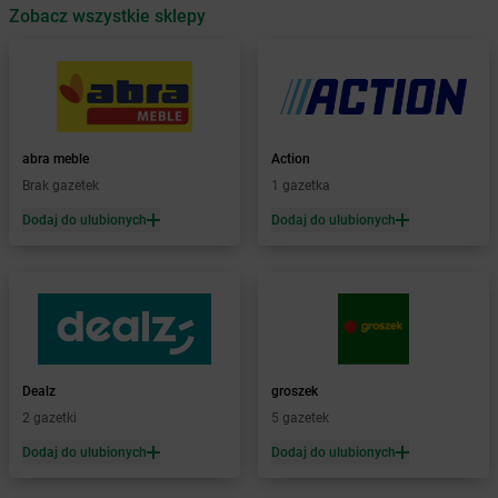
Zobacz wszystkie sklepy
Żabka
Babica
Żabka
Babice Nowe
Żabka
Babimost
Żabka
Baborów
Żabka
Baboszewo
Żabka
Bachowice
abra meble
Action
Żabka
Bądkowo
Brak gazetek
1 gazetka
Żabka
Bąków
Dodaj do ulubionych
Dodaj do ulubionych
Żabka
Bałtów
Żabka
Banino
Żabka
Baniocha
Żabka
Baranowo
Żabka
Barcin
Żabka
Barczewo
Dealz
groszek
Żabka
Bardo
2 gazetki
5 gazetek
Żabka
Barlinek
Żabka
Barniewice
Dodaj do ulubionych
Dodaj do ulubionych
Żabka
Bartąg