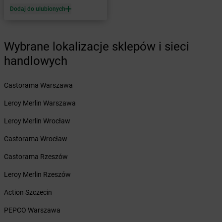
Dodaj do ulubionych
Żabka
Boruja Kościelna
Żabka
Borzęcin Duży
Żabka
Borzygniew
Wybrane lokalizacje sklepów i sieci
Żabka
Borzytuchom
Żabka
handlowych
Boża Wola
Żabka
Bralin
Żabka
Branice
Castorama Warszawa
Żabka
Braniewo
Leroy Merlin Warszawa
Żabka
Brańsk
Żabka
Brenna
Leroy Merlin Wrocław
Żabka
Brodnica
Castorama Wrocław
Żabka
Brodnica Górna
Żabka
Brodowo
Castorama Rzeszów
Żabka
Brody
Leroy Merlin Rzeszów
Żabka
Brojce
Żabka
Bronina
Action Szczecin
Żabka
Brudzeń Duży
PEPCO Warszawa
Żabka
Bruskowo Wielkie