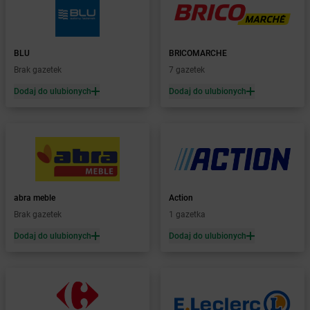
dino
Banie
dino
Baranów
dino
Baranowo
BLU
BRICOMARCHE
dino
Barcin
Brak gazetek
7 gazetek
dino
Barczewo
Dodaj do ulubionych
Dodaj do ulubionych
dino
Barkowo
dino
Barlinek
dino
Bartniczka
dino
Baruchowo
dino
Barwice
dino
Będków
dino
Bedlno
abra meble
Action
dino
Bełchatów
Brak gazetek
1 gazetka
dino
Bełchów
Dodaj do ulubionych
Dodaj do ulubionych
dino
Bełdów
dino
Belęcin
dino
Bełk
dino
Benice
dino
Bestwina