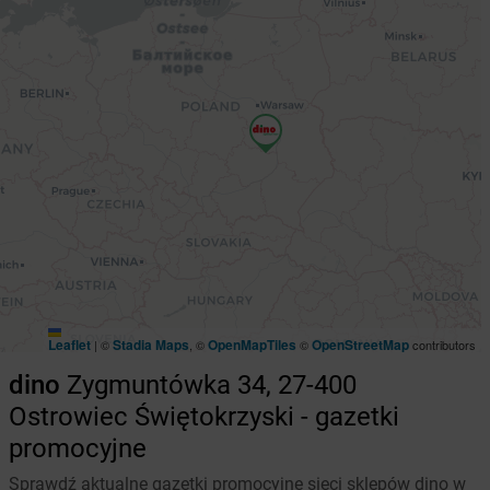
Leaflet
Stadia Maps
OpenMapTiles
OpenStreetMap
|
©
, ©
©
contributors
dino
Zygmuntówka 34, 27-400
Ostrowiec Świętokrzyski - gazetki
promocyjne
Sprawdź aktualne gazetki promocyjne sieci sklepów dino w