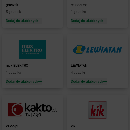
dino
Bierutów
groszek
castorama
dino
Bierzglinek
5 gazetek
1 gazetka
dino
Bierzwienna Długa
Dodaj do ulubionych
Dodaj do ulubionych
dino
Bierzwnik
dino
Biesiekierz
dino
Bieżuń
dino
Bieżyń
dino
Bilcza
dino
Biskupice
dino
Biskupice Ołoboczne
max ELEKTRO
LEWIATAN
dino
Biskupiec
1 gazetka
4 gazetki
dino
Bisztynek
Dodaj do ulubionych
Dodaj do ulubionych
dino
Bławaty
dino
Błędów
dino
Bledzew
dino
Blizno
dino
Bliżyn
dino
Bobolice
kakto.pl
kik
dino
Bobrek