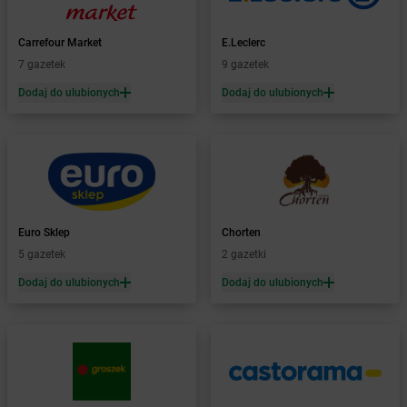
dino
Biadki
dino
Biała
Carrefour Market
E.Leclerc
dino
Biała Parcela
7 gazetek
9 gazetek
dino
Biała Rawska
Dodaj do ulubionych
Dodaj do ulubionych
dino
Białaczów
dino
Białogard
dino
Białuń
dino
Białynin
dino
Biedrusko
dino
Bielawa
Euro Sklep
Chorten
dino
Bielawy
5 gazetek
2 gazetki
dino
Bielcza
dino
Bielewo
Dodaj do ulubionych
Dodaj do ulubionych
dino
Bielice
dino
Bielsk
dino
Bielsk Podlaski
dino
Bieniewice
dino
Bieruń