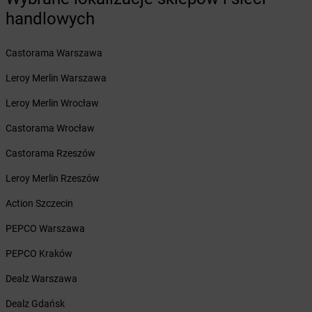
handlowych
dino
Budzyń
dino
Bukowice
dino
Bukowiec
Castorama Warszawa
dino
Bukówiec Górny
Leroy Merlin Warszawa
dino
Bukownica
dino
Bulkowo-Kolonia
Leroy Merlin Wrocław
dino
Burzenin
Castorama Wrocław
dino
Busko-Zdrój
dino
Bychlew
Castorama Rzeszów
dino
Byczyna
Leroy Merlin Rzeszów
dino
Bydgoszcz
dino
Bydlin
Action Szczecin
dino
Bysław
PEPCO Warszawa
dino
Bytnica
dino
Bytom
PEPCO Kraków
dino
Bytom Odrzański
Dealz Warszawa
dino
Bytoń
dino
Bytyń
Dealz Gdańsk