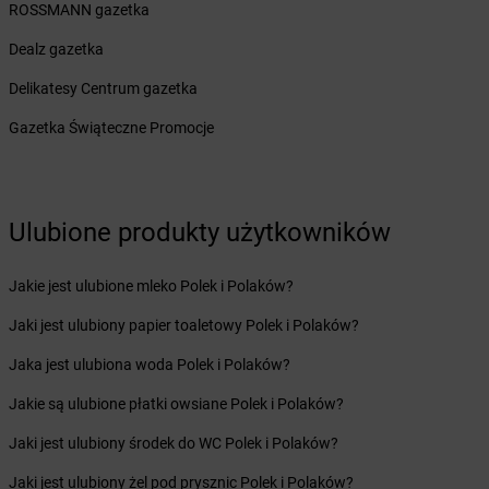
dino
Chełmża
ROSSMANN gazetka
dino
Chludowo
Dealz gazetka
dino
Chmielnik
dino
Chobienia
Delikatesy Centrum gazetka
dino
Chobienice
Gazetka Świąteczne Promocje
dino
Choceń
dino
Chocianów
dino
Chocicza
dino
Chociwel
Ulubione produkty użytkowników
dino
Chocz
dino
Chodel
Jakie jest ulubione mleko Polek i Polaków?
dino
Chodkowo-Działki
dino
Chodzież
Jaki jest ulubiony papier toaletowy Polek i Polaków?
dino
Chojna
Jaka jest ulubiona woda Polek i Polaków?
dino
Chojnice
dino
Chojno
Jakie są ulubione płatki owsiane Polek i Polaków?
dino
Chojny
Jaki jest ulubiony środek do WC Polek i Polaków?
dino
Chorzów
dino
Choszczno
Jaki jest ulubiony żel pod prysznic Polek i Polaków?