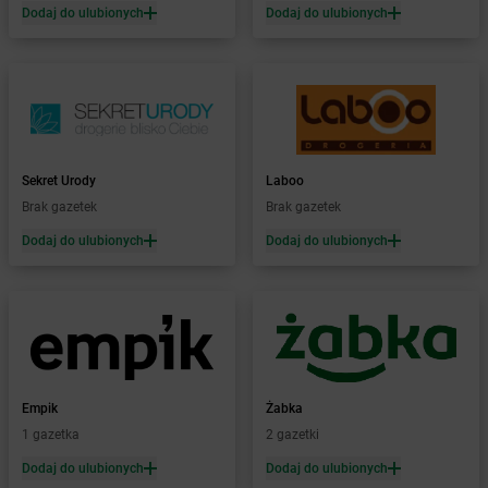
Dodaj do ulubionych
Dodaj do ulubionych
dino
Bolewicko
dino
Bolimów
dino
Bolków
dino
Bolszewo
dino
Boniewo
dino
Borawe
dino
Borek Strzeliński
Sekret Urody
Laboo
dino
Borek Wielkopolski
Brak gazetek
Brak gazetek
dino
Borkowo
Dodaj do ulubionych
Dodaj do ulubionych
dino
Borne Sulinowo
dino
Boronów
dino
Boroszów
dino
Borów
dino
Borowie
dino
Borówiec
Empik
Żabka
dino
Boruja Kościelna
1 gazetka
2 gazetki
dino
Borysławice
dino
Borzęcice
Dodaj do ulubionych
Dodaj do ulubionych