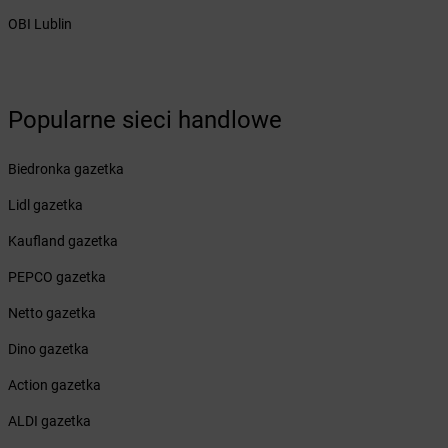
dino
Cedynia
OBI Lublin
dino
Cekanowo
dino
Cekcyn
dino
Ceków
Popularne sieci handlowe
dino
Cerekwica
dino
Cerkwica
dino
Cewice
Biedronka gazetka
dino
Chachalnia
Lidl gazetka
dino
Chalin
dino
Chałupki
Kaufland gazetka
dino
Charbrowo
PEPCO gazetka
dino
Charzyno
dino
Chąśno
Netto gazetka
dino
Chechło
Dino gazetka
dino
Chęciny
dino
Chełm Śląski
Action gazetka
dino
Chełmno
ALDI gazetka
dino
Chełmsko Śląskie