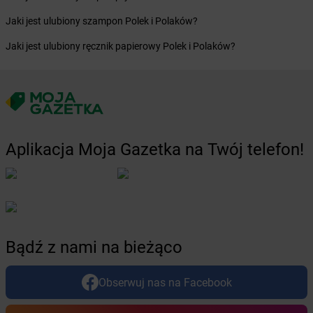
dino
Chotków
Jaki jest ulubiony szampon Polek i Polaków?
dino
Chróścice
dino
Chróstnik
Jaki jest ulubiony ręcznik papierowy Polek i Polaków?
dino
Chrzan
dino
Chrzanów
dino
Chrząstowice
dino
Chrząstowo
dino
Chrzypsko Wielkie
dino
Chudoba
Aplikacja Moja Gazetka na Twój telefon!
dino
Chwalęcice
dino
Chwałkowo Kościelne
dino
Chybie
dino
Chynów
dino
Ciachcin
Bądź z nami na bieżąco
dino
Ciążeń
dino
Ciechanowiec
dino
Ciechocin
Obserwuj nas na Facebook
dino
Ciechocinek
dino
Ciechów