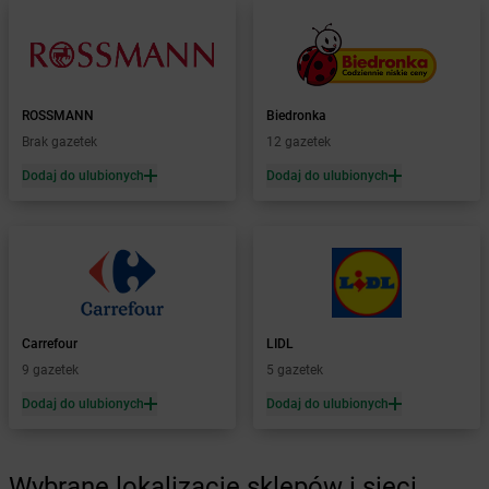
dino
Brusy
dino
Brwinów
dino
Brzeg
dino
Brześć Kujawski
ROSSMANN
Biedronka
dino
Brzeszcze
Brak gazetek
12 gazetek
dino
Brzeziny
dino
Brzeźnio
Dodaj do ulubionych
Dodaj do ulubionych
dino
Brzeżno
dino
Brzostowo
dino
Brzozówiec
dino
Brzustów
dino
Brzyskorzystew
dino
Bucz
Carrefour
LIDL
dino
Buczek
9 gazetek
5 gazetek
dino
Buczyna
Dodaj do ulubionych
Dodaj do ulubionych
dino
Budowo
dino
Budzisław Kościelny
dino
Budziszewice
Wybrane lokalizacje sklepów i sieci
dino
Budzów