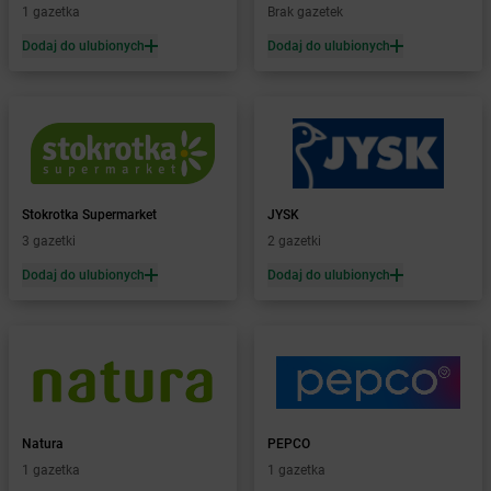
1 gazetka
Brak gazetek
dino
Bobrowice
dino
Bobrówko
Dodaj do ulubionych
Dodaj do ulubionych
dino
Bobrownickie Pole
dino
Bobrowniki Wielkie
dino
Bobrowo
dino
Bobrzany
dino
Bodzewo
dino
Bogatynia
Stokrotka Supermarket
JYSK
dino
Bogucice
3 gazetki
2 gazetki
dino
Boguszów-Gorce
Dodaj do ulubionych
Dodaj do ulubionych
dino
Boguszyce
dino
Boguty-Żurawie
dino
Bojadła
dino
Bojano
dino
Bojszowy
dino
Bolesław
dino
Bolesławice
Natura
PEPCO
dino
Bolesławiec
1 gazetka
1 gazetka
dino
Bolewice