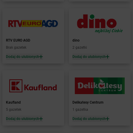
dino
Borzęciczki
dino
Borzęcin
dino
Borzytuchom
dino
Boszkowo-Letnisko
dino
Bożejowice
dino
Bożnów
RTV EURO AGD
dino
dino
Branice
Brak gazetek
2 gazetki
dino
Braniewo
Dodaj do ulubionych
Dodaj do ulubionych
dino
Brańszczyk
dino
Braszowice
dino
Bratian
dino
Brdów
dino
Brochów
dino
Brodnica
dino
Brody
Kaufland
Delikatesy Centrum
dino
Brojce
5 gazetek
1 gazetka
dino
Broniszewice
Dodaj do ulubionych
Dodaj do ulubionych
dino
Bronowice
dino
Brunów