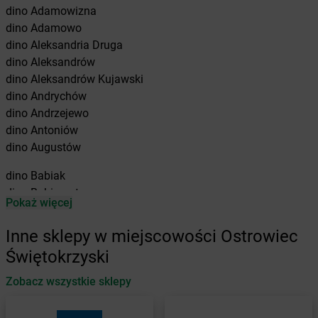
dino
Adamowizna
dino
Adamowo
dino
Aleksandria Druga
dino
Aleksandrów
dino
Aleksandrów Kujawski
dino
Andrychów
dino
Andrzejewo
dino
Antoniów
dino
Augustów
dino
Babiak
dino
Babimost
Pokaż więcej
dino
Baborów
dino
Baboszewo
Inne sklepy w miejscowości Ostrowiec
dino
Baćkowice
Świętokrzyski
dino
Baczyna
dino
Bądkowo
Zobacz wszystkie sklepy
dino
Bądkowo Kościelne
dino
Bąków