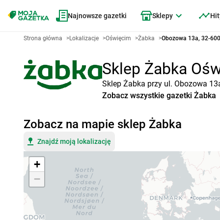
Najnowsze gazetki
Sklepy
Hit
Strona główna
>
Lokalizacje
>
Oświęcim
>
Żabka
>
Obozowa 13a, 32-600
Sklep Żabka Oświ
Sklep Żabka przy ul. Obozowa 13a
Zobacz wszystkie gazetki Żabka
Zobacz na mapie sklep Żabka
Znajdź moją lokalizację
+
−