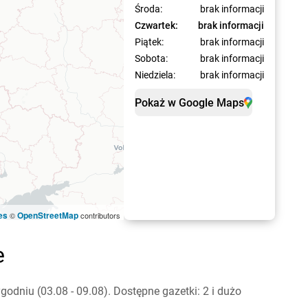
Środa:
brak informacji
Czwartek:
brak informacji
Piątek:
brak informacji
Sobota:
brak informacji
Niedziela:
brak informacji
Pokaż w Google Maps
es
OpenStreetMap
©
contributors
e
dniu (03.08 - 09.08). Dostępne gazetki: 2 i dużo