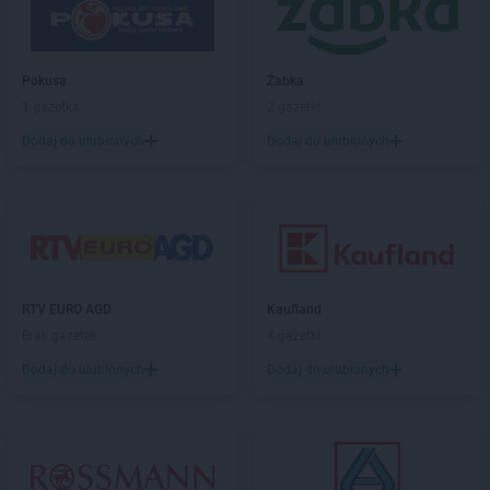
Żabka
Blok Dobryszyce
Żabka
Błonie
Żabka
Bobolice
Pokusa
Żabka
Żabka
Bobolin
1 gazetka
2 gazetki
Żabka
Bobowa
Żabka
Bobrek
Dodaj do ulubionych
Dodaj do ulubionych
Żabka
Bobrowniki
Żabka
Bochnia
Żabka
Bodzechów
Żabka
Bodzentyn
Żabka
Bogatki
Żabka
Bogatynia
RTV EURO AGD
Kaufland
Żabka
Bogdaniec
Brak gazetek
4 gazetki
Żabka
Bogdanowo
Dodaj do ulubionych
Dodaj do ulubionych
Żabka
Boguchwała
Żabka
Boguchwałowice
Żabka
Boguszów-Gorce
Żabka
Boguszyce
Żabka
Bohater