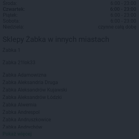
Środa:
6:00 - 23:00
Czwartek:
6:00 - 23:00
Piątek:
6:00 - 23:00
Sobota:
6:00 - 23:00
Niedziela:
czynne całą dobę
Sklepy Żabka w innych miastach
Żabka
1
Żabka
21lok33
Żabka
Adamowizna
Żabka
Aleksandria Druga
Żabka
Aleksandrów Kujawski
Żabka
Aleksandrów Łódzki
Żabka
Alwernia
Żabka
Andrespol
Żabka
Andruszkowice
Żabka
Andrychów
Pokaż więcej
Żabka
Antonie