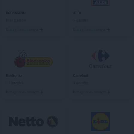
Żabka
Bojano
Żabka
Bojszowy
ROSSMANN
ALDI
Żabka
Bolechowo
Brak gazetek
5 gazetek
Żabka
Bolęcin
Dodaj do ulubionych
Dodaj do ulubionych
Żabka
Bolesław
Żabka
Bolesławiec
Żabka
Bolewice
Żabka
Bolków
Żabka
Bolszewo
Żabka
Bońki
Biedronka
Carrefour
Żabka
Borawe
11 gazetek
9 gazetek
Żabka
Borek Stary
Żabka
Borek Wielkopolski
Dodaj do ulubionych
Dodaj do ulubionych
Żabka
Borkowo
Żabka
Borne Sulinowo
Żabka
Boronów
Żabka
Borowa
Żabka
Borowianka