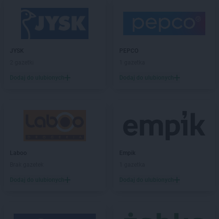
Żabka
Bielsk
Żabka
Bielsk Podlaski
Żabka
Bielsko
Żabka
Bielsko-Biała
Żabka
Bieniewice
JYSK
PEPCO
Żabka
Bieruń
2 gazetki
1 gazetka
Żabka
Biery
Dodaj do ulubionych
Dodaj do ulubionych
Żabka
Bieżuń
Żabka
Bilcza
Żabka
Biłgoraj
Żabka
Biórków Mały
Żabka
Biskupice
Żabka
Biskupiec
Żabka
Biskupów
Laboo
Empik
Żabka
Blachownia
Brak gazetek
1 gazetka
Żabka
Błażejewo
Dodaj do ulubionych
Dodaj do ulubionych
Żabka
Błażowa
Żabka
Blizne Łaszczyńskiego
Żabka
Bliżyn