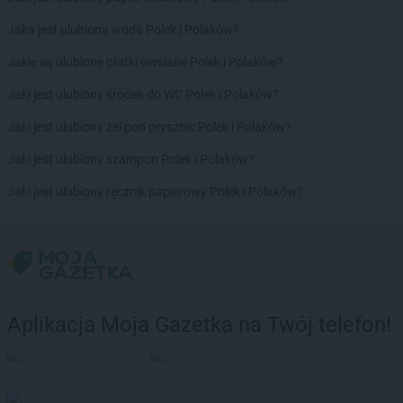
Żabka
Bycina
Żabka
Byczyna
Jaka jest ulubiona woda Polek i Polaków?
Żabka
Bydgoszcz
Jakie są ulubione płatki owsiane Polek i Polaków?
Żabka
Bydlin
Żabka
Bydlino
Jaki jest ulubiony środek do WC Polek i Polaków?
Żabka
Bystra
Jaki jest ulubiony żel pod prysznic Polek i Polaków?
Żabka
Bystra Podhalańska
Żabka
Bystry
Jaki jest ulubiony szampon Polek i Polaków?
Żabka
Bystrzyca
Jaki jest ulubiony ręcznik papierowy Polek i Polaków?
Żabka
Bystrzyca Kłodzka
Żabka
Bytom
Żabka
Bytów
Żabka
Cedynia
Żabka
Cegłów
Żabka
Cekcyn
Aplikacja Moja Gazetka na Twój telefon!
Żabka
Ceków
Żabka
Celestynów
Żabka
Cerekwica