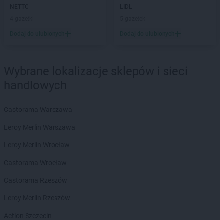
Żabka
Borówiec
NETTO
LIDL
Żabka
Borówno
4 gazetki
5 gazetek
Żabka
Borowo
Dodaj do ulubionych
Dodaj do ulubionych
Żabka
Boruja Kościelna
Żabka
Borzęcin Duży
Żabka
Borzygniew
Wybrane lokalizacje sklepów i sieci
Żabka
Borzytuchom
Żabka
handlowych
Boża Wola
Żabka
Bralin
Żabka
Branice
Castorama Warszawa
Żabka
Braniewo
Leroy Merlin Warszawa
Żabka
Brańsk
Żabka
Brenna
Leroy Merlin Wrocław
Żabka
Brodnica
Castorama Wrocław
Żabka
Brodnica Górna
Żabka
Brodowo
Castorama Rzeszów
Żabka
Brody
Leroy Merlin Rzeszów
Żabka
Brojce
Żabka
Bronina
Action Szczecin