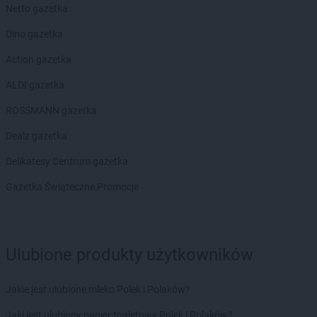
Netto gazetka
Żabka
Brzostek
Żabka
Brzoza
Dino gazetka
Żabka
Brzozów
Action gazetka
Żabka
Brzozówka
Żabka
Bucz
ALDI gazetka
Żabka
Buczkowice
ROSSMANN gazetka
Żabka
Budziechów
Żabka
Budziszewice
Dealz gazetka
Żabka
Budzów
Delikatesy Centrum gazetka
Żabka
Budzyń
Żabka
Bujaków
Gazetka Świąteczne Promocje
Żabka
Buk
Żabka
Bukowiec
Żabka
Bukowina Tatrzańska
Żabka
Bukowno
Ulubione produkty użytkowników
Żabka
Bulowice
Żabka
Busko-Zdrój
Jakie jest ulubione mleko Polek i Polaków?
Żabka
Bychawa
Jaki jest ulubiony papier toaletowy Polek i Polaków?