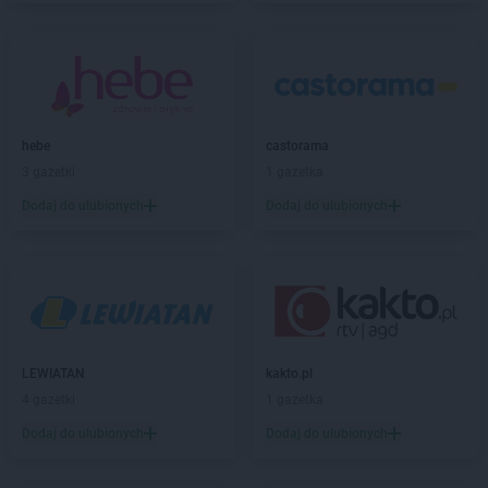
Żabka
Biała Podlaska
Żabka
Biała Rawska
Żabka
Białe Błota
Żabka
Białka
Żabka
Białka Tatrzańska
hebe
castorama
Żabka
Białobrzegi
3 gazetki
1 gazetka
Żabka
Białogard
Żabka
Białogóra
Dodaj do ulubionych
Dodaj do ulubionych
Żabka
Białośliwie
Żabka
Białowieża
Żabka
Biały Dunajec
Żabka
Białystok
Żabka
Bibice
Żabka
Biczyce Dolne
LEWIATAN
kakto.pl
Żabka
Biecz
4 gazetki
1 gazetka
Żabka
Biedrusko
Dodaj do ulubionych
Dodaj do ulubionych
Żabka
Bielany Wrocławskie
Żabka
Bielawa