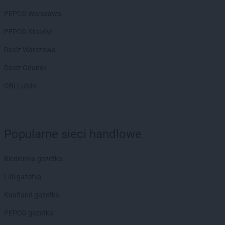
Żabka
Brudzeń Duży
PEPCO Warszawa
Żabka
Bruskowo Wielkie
Żabka
Brusy
PEPCO Kraków
Żabka
Brwinów
Dealz Warszawa
Żabka
Brynica
Żabka
Brzączowice
Dealz Gdańsk
Żabka
Brzeg
OBI Lublin
Żabka
Brzeg Dolny
Żabka
Brześć Kujawski
Żabka
Brzesko
Żabka
Brzeszcze
Popularne sieci handlowe
Żabka
Brzezia Łąka
Żabka
Brzeziny
Biedronka gazetka
Żabka
Brzezna
Żabka
Brzeźnica
Lidl gazetka
Żabka
Brzeźnio
Kaufland gazetka
Żabka
Brzezowa
Żabka
Brzezówka
PEPCO gazetka
Żabka
Brzoskwinia