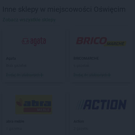
Żabka
Augustów
Inne sklepy w miejscowości Oświęcim
Żabka
Automat
Zobacz wszystkie sklepy
Żabka
Babica
Żabka
Babice Nowe
Żabka
Babimost
Żabka
Baborów
Żabka
Baboszewo
Żabka
Bachowice
Agata
BRICOMARCHE
Żabka
Bądkowo
Brak gazetek
6 gazetek
Żabka
Bąków
Dodaj do ulubionych
Dodaj do ulubionych
Żabka
Bałtów
Żabka
Banino
Żabka
Baniocha
Żabka
Baranowo
Żabka
Barcin
Żabka
Barczewo
abra meble
Action
Żabka
Bardo
1 gazetka
2 gazetki
Żabka
Barlinek