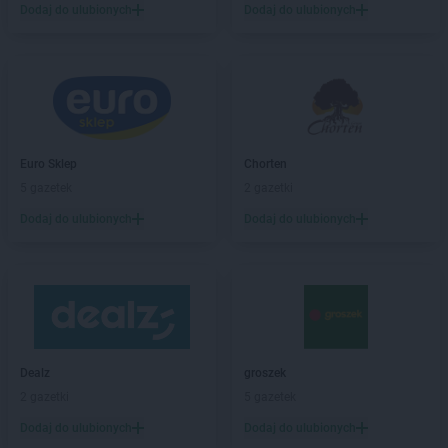
Żabka
Barniewice
Dodaj do ulubionych
Dodaj do ulubionych
Żabka
Bartąg
Żabka
Bartoszyce
Żabka
Baruchowo
Żabka
Barwałd Średni
Żabka
Barwice
Żabka
Bażanowice
Euro Sklep
Chorten
Żabka
Bęczków
5 gazetek
2 gazetki
Żabka
Będzin
Dodaj do ulubionych
Dodaj do ulubionych
Żabka
Bełchatów
Żabka
Bełsznica
Żabka
Bełżyce
Żabka
Bestwina
Żabka
Bestwinka
Żabka
Bezrzecze
Żabka
BG1
Dealz
groszek
Żabka
Biała
2 gazetki
5 gazetek
Żabka
Biała Druga
Dodaj do ulubionych
Dodaj do ulubionych
Żabka
Biała Piska