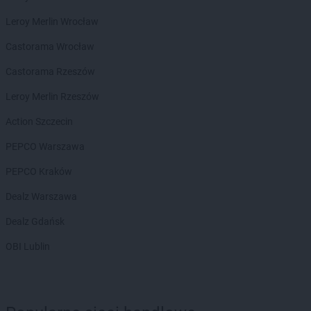
Delikatesy Centrum
Drobin
Delikatesy Centrum
Leroy Merlin Wrocław
Drwinia
Delikatesy Centrum
Dubiecko
Castorama Wrocław
Delikatesy Centrum
Dwikozy
Delikatesy Centrum
Castorama Rzeszów
Dydnia
Delikatesy Centrum
Dynów
Leroy Merlin Rzeszów
Delikatesy Centrum
Działoszyn
Delikatesy Centrum
Action Szczecin
Dziekanowice
Delikatesy Centrum
Dziergowice
PEPCO Warszawa
Delikatesy Centrum
Dzikowiec
PEPCO Kraków
Delikatesy Centrum
Elbląg
Dealz Warszawa
Delikatesy Centrum
Fałków
Dealz Gdańsk
Delikatesy Centrum
Florynka
Delikatesy Centrum
Frydman
OBI Lublin
Delikatesy Centrum
Frysztak
Delikatesy Centrum
Gąbin
Delikatesy Centrum
Garnek