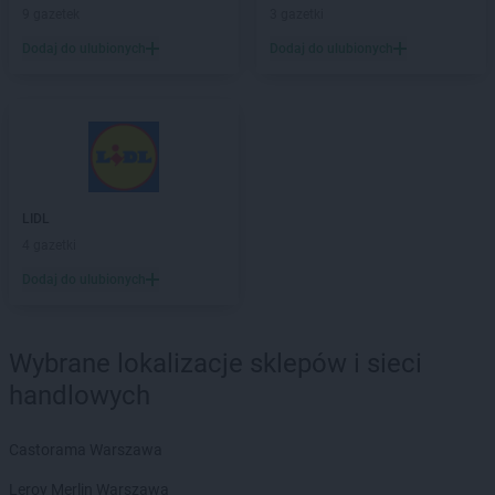
9 gazetek
3 gazetki
Delikatesy Centrum
Dąbrowa Tarnowska
Dodaj do ulubionych
Dodaj do ulubionych
Delikatesy Centrum
Dąbrówki
Delikatesy Centrum
Daleszyce
Delikatesy Centrum
Dankowice
Delikatesy Centrum
Dębica
Delikatesy Centrum
Dębki
Delikatesy Centrum
Dębno
Delikatesy Centrum
Dębowiec
LIDL
Delikatesy Centrum
Debrzno
4 gazetki
Delikatesy Centrum
Długopole-Zdrój
Dodaj do ulubionych
Delikatesy Centrum
Dobczyce
Delikatesy Centrum
Dobiegniew
Delikatesy Centrum
Dobra
Wybrane lokalizacje sklepów i sieci
Delikatesy Centrum
Dobrzechów
handlowych
Delikatesy Centrum
Dobrzyków
Delikatesy Centrum
Domaradz
Delikatesy Centrum
Castorama Warszawa
Drawno
Delikatesy Centrum
Drezdenko
Leroy Merlin Warszawa