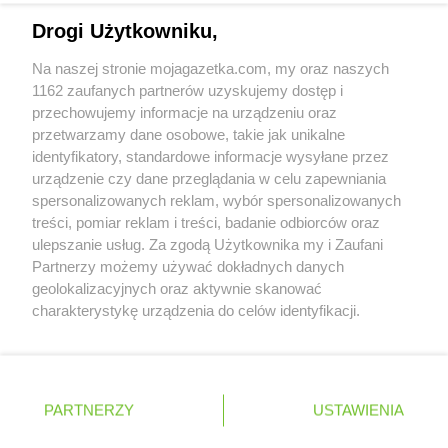
Delikatesy Centrum
Iskrzynia
Napisz do nas:
support@mojagazetka.com
Delikatesy Centrum
Iwaniska
Drogi Użytkowniku,
Współpraca z nami
Delikatesy Centrum
Iwanowice Włościańskie
Na naszej stronie mojagazetka.com, my oraz naszych
Delikatesy Centrum
Iwkowa
Zobacz szczegóły
1162 zaufanych partnerów uzyskujemy dostęp i
Delikatesy Centrum
Izbica
Retail Radar – analiza rynku
przechowujemy informacje na urządzeniu oraz
przetwarzamy dane osobowe, takie jak unikalne
Delikatesy Centrum
Jabłonka
identyfikatory, standardowe informacje wysyłane przez
Delikatesy Centrum
Jadowniki
Wasze ulubione produkty
urządzenie czy dane przeglądania w celu zapewniania
Delikatesy Centrum
Janikowo
spersonalizowanych reklam, wybór spersonalizowanych
Delikatesy Centrum
Janów Podlaski
Regulamin serwisu i polityka prywatności
treści, pomiar reklam i treści, badanie odbiorców oraz
Delikatesy Centrum
Janowiec Kościelny
ulepszanie usług. Za zgodą Użytkownika my i Zaufani
Delikatesy Centrum
Jarantów
Mapa strony
Partnerzy możemy używać dokładnych danych
Delikatesy Centrum
Jarosław
geolokalizacyjnych oraz aktywnie skanować
Delikatesy Centrum
Zawsze najnowsze gazetki w naszej
Jasienica Rosielna
Wszystkie miasta z lokalizacjami sklepów
charakterystykę urządzenia do celów identyfikacji.
Delikatesy Centrum
Jasionka
Ponieważ cenimy Twoją prywatność, prosimy o zgodę na
aplikacji
Delikatesy Centrum
Jasionów
korzystanie z tych technologii poprzez kliknięcie
Delikatesy Centrum
„Akceptuję”. Zgoda jest dobrowolna i zawsze możesz ją
Jasionówka
+ 1,5 mln zadowolonych kupujących
zmienić/wycofać klikając przycisk ustawień prywatności
Delikatesy Centrum
Jasło
Polska
Czechy
Ukraina
Litwa
Słowacja
Rumunia
PARTNERZY
USTAWIENIA
znajdujący się w lewym dolnym rogu strony
Delikatesy Centrum
Jastrząb