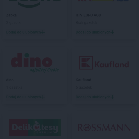
Delikatesy Centrum
Bystra Podhalańska
Delikatesy Centrum
Bystry
Delikatesy Centrum
Bystrzyca Kłodzka
Żabka
RTV EURO AGD
Delikatesy Centrum
Bytom
2 gazetki
Brak gazetek
Dodaj do ulubionych
Dodaj do ulubionych
Delikatesy Centrum
Cergowa
Delikatesy Centrum
Cewice
Delikatesy Centrum
Chałupki
Delikatesy Centrum
Charsznica
Delikatesy Centrum
Chęciny
Delikatesy Centrum
Chełm
Delikatesy Centrum
Chełm Śląski
dino
Kaufland
Delikatesy Centrum
Chlewiska
1 gazetka
6 gazetek
Delikatesy Centrum
Chłopice
Dodaj do ulubionych
Dodaj do ulubionych
Delikatesy Centrum
Chmielnik
Delikatesy Centrum
Chocianów
Delikatesy Centrum
Chodzież
Delikatesy Centrum
Chojna
Delikatesy Centrum
Chojnów