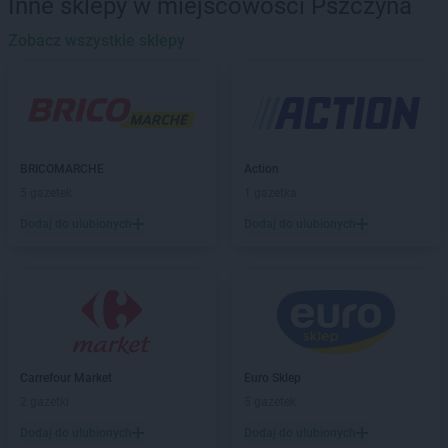
Inne sklepy w miejscowości Pszczyna
Delikatesy Centrum
Barwałd Górny
Delikatesy Centrum
Zobacz wszystkie sklepy
Będzin
Delikatesy Centrum
Bejsce
Delikatesy Centrum
Bełchatów
Delikatesy Centrum
Bełżec
Delikatesy Centrum
Besko
Delikatesy Centrum
Bestwina
BRICOMARCHE
Action
Delikatesy Centrum
Biadoliny Szlacheckie
5 gazetek
1 gazetka
Delikatesy Centrum
Biała
Dodaj do ulubionych
Dodaj do ulubionych
Delikatesy Centrum
Biała Parcela
Delikatesy Centrum
Biała Podlaska
Delikatesy Centrum
Białobrzegi
Delikatesy Centrum
Białowieża
Delikatesy Centrum
Biały Dunajec
Delikatesy Centrum
Białystok
Delikatesy Centrum
Biecz
Carrefour Market
Euro Sklep
Delikatesy Centrum
Bielawa
2 gazetki
5 gazetek
Delikatesy Centrum
Bielawy
Dodaj do ulubionych
Dodaj do ulubionych