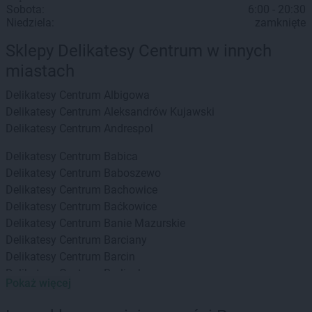
Sobota:
6:00 - 20:30
Niedziela:
zamknięte
Sklepy Delikatesy Centrum w innych
miastach
Delikatesy Centrum
Albigowa
Delikatesy Centrum
Aleksandrów Kujawski
Delikatesy Centrum
Andrespol
Delikatesy Centrum
Babica
Delikatesy Centrum
Baboszewo
Delikatesy Centrum
Bachowice
Delikatesy Centrum
Baćkowice
Delikatesy Centrum
Banie Mazurskie
Delikatesy Centrum
Barciany
Delikatesy Centrum
Barcin
Delikatesy Centrum
Barlinek
Pokaż więcej
Delikatesy Centrum
Bartoszyce
Delikatesy Centrum
Baruchowo