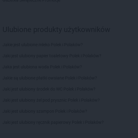
Delikatesy Centrum
Góra Kalwaria
Gazetka Świąteczne Promocje
Delikatesy Centrum
Górki Małe
Delikatesy Centrum
Górki Wielkie
Delikatesy Centrum
Gorlice
Ulubione produkty użytkowników
Delikatesy Centrum
Gorzów Wielkopolski
Delikatesy Centrum
Górzyca
Delikatesy Centrum
Gorzyce
Jakie jest ulubione mleko Polek i Polaków?
Delikatesy Centrum
Gostyń
Jaki jest ulubiony papier toaletowy Polek i Polaków?
Delikatesy Centrum
Gostynin
Delikatesy Centrum
Grabowiec
Jaka jest ulubiona woda Polek i Polaków?
Delikatesy Centrum
Grabownica Starzeńska
Jakie są ulubione płatki owsiane Polek i Polaków?
Delikatesy Centrum
Grajewo
Delikatesy Centrum
Grębów
Jaki jest ulubiony środek do WC Polek i Polaków?
Delikatesy Centrum
Gródek nad Dunajcem
Jaki jest ulubiony żel pod prysznic Polek i Polaków?
Delikatesy Centrum
Grodków
Delikatesy Centrum
Grodzisk
Jaki jest ulubiony szampon Polek i Polaków?
Delikatesy Centrum
Grodzisk Mazowiecki
Jaki jest ulubiony ręcznik papierowy Polek i Polaków?
Delikatesy Centrum
Gromnik
Delikatesy Centrum
Grotniki