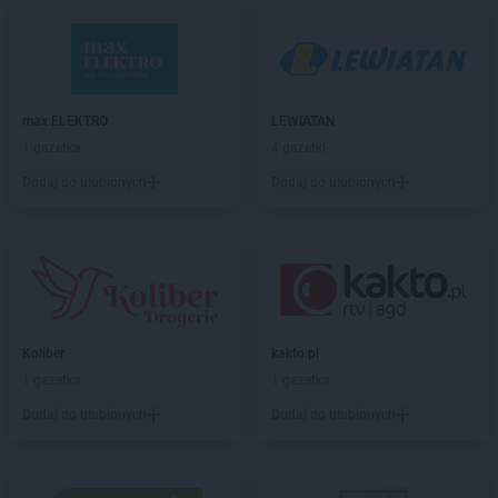
Delikatesy Centrum
Bogdaniec
Delikatesy Centrum
Bogoniowice
Delikatesy Centrum
Bogoria
Delikatesy Centrum
Boguchwała
Delikatesy Centrum
Boguszów-Gorce
max ELEKTRO
LEWIATAN
Delikatesy Centrum
Bojszowy
1 gazetka
4 gazetki
Delikatesy Centrum
Bolesławiec
Dodaj do ulubionych
Dodaj do ulubionych
Delikatesy Centrum
Bolimów
Delikatesy Centrum
Bolszewo
Delikatesy Centrum
Borek Stary
Delikatesy Centrum
Borkowice
Delikatesy Centrum
Borowa
Delikatesy Centrum
Borzęcin
Delikatesy Centrum
Koliber
Borzęta
kakto.pl
Delikatesy Centrum
1 gazetka
Brenna
1 gazetka
Delikatesy Centrum
Brody
Dodaj do ulubionych
Dodaj do ulubionych
Delikatesy Centrum
Brudzeń Duży
Delikatesy Centrum
Brusy
Delikatesy Centrum
Brzączowice