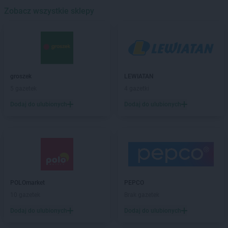
Delikatesy Centrum
Zobacz wszystkie sklepy
Będzin
Delikatesy Centrum
Bejsce
Delikatesy Centrum
Bełchatów
Delikatesy Centrum
Bełżec
Delikatesy Centrum
Besko
Delikatesy Centrum
Bestwina
groszek
LEWIATAN
Delikatesy Centrum
Biadoliny Szlacheckie
5 gazetek
4 gazetki
Delikatesy Centrum
Biała
Dodaj do ulubionych
Dodaj do ulubionych
Delikatesy Centrum
Biała Parcela
Delikatesy Centrum
Biała Podlaska
Delikatesy Centrum
Białobrzegi
Delikatesy Centrum
Białowieża
Delikatesy Centrum
Biały Dunajec
Delikatesy Centrum
Białystok
Delikatesy Centrum
Biecz
POLOmarket
PEPCO
Delikatesy Centrum
Bielawa
10 gazetek
Brak gazetek
Delikatesy Centrum
Bielawy
Dodaj do ulubionych
Dodaj do ulubionych
Delikatesy Centrum
Bieliny