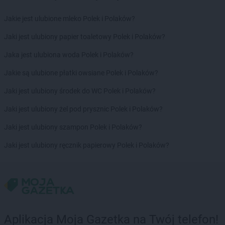
Delikatesy Centrum
Chorzele
Delikatesy Centrum
Chorzelów
Jakie jest ulubione mleko Polek i Polaków?
Delikatesy Centrum
Chorzów
Jaki jest ulubiony papier toaletowy Polek i Polaków?
Delikatesy Centrum
Choszczno
Delikatesy Centrum
Cianowice Duże
Jaka jest ulubiona woda Polek i Polaków?
Delikatesy Centrum
Cienin Kościelny
Jakie są ulubione płatki owsiane Polek i Polaków?
Delikatesy Centrum
Cieszanów
Delikatesy Centrum
Ciężkowice
Jaki jest ulubiony środek do WC Polek i Polaków?
Delikatesy Centrum
Cmolas
Jaki jest ulubiony żel pod prysznic Polek i Polaków?
Delikatesy Centrum
Czarna
Delikatesy Centrum
Czarna Górna
Jaki jest ulubiony szampon Polek i Polaków?
Delikatesy Centrum
Czarnków
Jaki jest ulubiony ręcznik papierowy Polek i Polaków?
Delikatesy Centrum
Czchów
Delikatesy Centrum
Czeladź
Delikatesy Centrum
Czernichów
Delikatesy Centrum
Częstochowa
Delikatesy Centrum
Czubrowice
Delikatesy Centrum
Czudec
Aplikacja Moja Gazetka na Twój telefon!