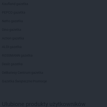
Delikatesy Centrum
Bystry
Kaufland gazetka
Delikatesy Centrum
Bystrzyca Kłodzka
Delikatesy Centrum
PEPCO gazetka
Bytom
Netto gazetka
Delikatesy Centrum
Cergowa
Delikatesy Centrum
Cewice
Dino gazetka
Delikatesy Centrum
Chałupki
Action gazetka
Delikatesy Centrum
Charsznica
Delikatesy Centrum
Chęciny
ALDI gazetka
Delikatesy Centrum
Chełm
ROSSMANN gazetka
Delikatesy Centrum
Chełm Śląski
Delikatesy Centrum
Chlewiska
Dealz gazetka
Delikatesy Centrum
Chłopice
Delikatesy Centrum gazetka
Delikatesy Centrum
Chmielnik
Delikatesy Centrum
Chocianów
Gazetka Świąteczne Promocje
Delikatesy Centrum
Chodzież
Delikatesy Centrum
Chojna
Delikatesy Centrum
Chojnów
Delikatesy Centrum
Chorkówka
Ulubione produkty użytkowników