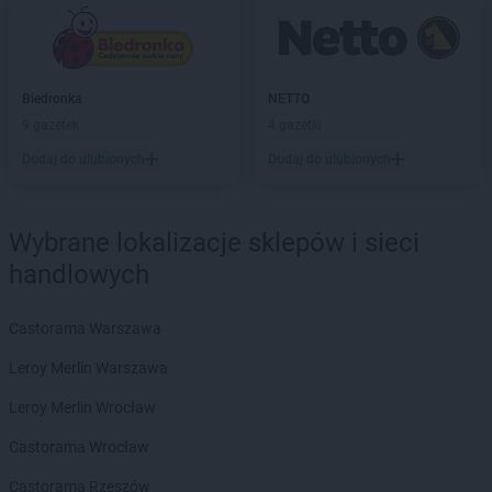
Delikatesy Centrum
Bogoniowice
Delikatesy Centrum
Bogoria
Delikatesy Centrum
Boguchwała
Delikatesy Centrum
Boguszów-Gorce
Biedronka
NETTO
Delikatesy Centrum
Bojszowy
9 gazetek
4 gazetki
Delikatesy Centrum
Bolesławiec
Dodaj do ulubionych
Dodaj do ulubionych
Delikatesy Centrum
Bolimów
Delikatesy Centrum
Bolszewo
Delikatesy Centrum
Borek Stary
Wybrane lokalizacje sklepów i sieci
Delikatesy Centrum
Borkowice
handlowych
Delikatesy Centrum
Borowa
Delikatesy Centrum
Borzęcin
Castorama Warszawa
Delikatesy Centrum
Borzęta
Delikatesy Centrum
Brenna
Leroy Merlin Warszawa
Delikatesy Centrum
Brody
Leroy Merlin Wrocław
Delikatesy Centrum
Brudzeń Duży
Delikatesy Centrum
Brusy
Castorama Wrocław
Delikatesy Centrum
Brzączowice
Castorama Rzeszów
Delikatesy Centrum
Brzeszcze