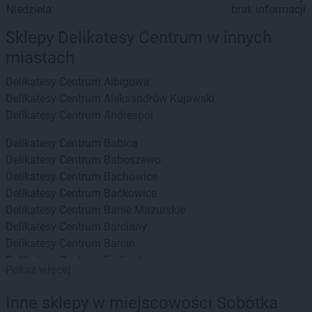
Niedziela:
brak informacji
Sklepy Delikatesy Centrum w innych
miastach
Delikatesy Centrum
Albigowa
Delikatesy Centrum
Aleksandrów Kujawski
Delikatesy Centrum
Andrespol
Delikatesy Centrum
Babica
Delikatesy Centrum
Baboszewo
Delikatesy Centrum
Bachowice
Delikatesy Centrum
Baćkowice
Delikatesy Centrum
Banie Mazurskie
Delikatesy Centrum
Barciany
Delikatesy Centrum
Barcin
Delikatesy Centrum
Barlinek
Pokaż więcej
Delikatesy Centrum
Bartoszyce
Delikatesy Centrum
Baruchowo
Inne sklepy w miejscowości Sobótka
Delikatesy Centrum
Barwałd Górny