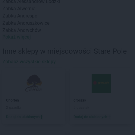
Żabka
Aleksandrów Łódzki
Żabka
Alwernia
Żabka
Andrespol
Żabka
Andruszkowice
Żabka
Andrychów
Pokaż więcej
Żabka
Antonie
Żabka
Augustów
Inne sklepy w miejscowości Stare Pole
Żabka
Automat
Zobacz wszystkie sklepy
Żabka
Babica
Żabka
Babice Nowe
Żabka
Babimost
Żabka
Baborów
Żabka
Baboszewo
Żabka
Bachowice
Chorten
groszek
Żabka
Bądkowo
2 gazetki
5 gazetek
Żabka
Bąków
Dodaj do ulubionych
Dodaj do ulubionych
Żabka
Bałtów
Żabka
Banino