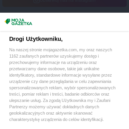
Obserwuj nas na Instagram
Żabka
Borkowo
Żabka
Borne Sulinowo
Żabka
Boronów
Masz sugestie lub pytania?
Żabka
Borowa
Żabka
Borowianka
Napisz do nas:
support@mojagazetka.com
Drogi Użytkowniku,
Żabka
Borówiec
Współpraca z nami
Żabka
Borówno
Na naszej stronie mojagazetka.com, my oraz naszych
Zobacz szczegóły
Żabka
Borowo
1162 zaufanych partnerów uzyskujemy dostęp i
Retail Radar – analiza rynku
Żabka
Boruja Kościelna
przechowujemy informacje na urządzeniu oraz
Żabka
Borzęcin Duży
przetwarzamy dane osobowe, takie jak unikalne
Żabka
Borzygniew
identyfikatory, standardowe informacje wysyłane przez
Wasze ulubione produkty
urządzenie czy dane przeglądania w celu zapewniania
Żabka
Borzytuchom
spersonalizowanych reklam, wybór spersonalizowanych
Żabka
Boża Wola
Regulamin serwisu i polityka prywatności
treści, pomiar reklam i treści, badanie odbiorców oraz
Żabka
Bralin
ulepszanie usług. Za zgodą Użytkownika my i Zaufani
Żabka
Branice
Mapa strony
Partnerzy możemy używać dokładnych danych
Żabka
Braniewo
geolokalizacyjnych oraz aktywnie skanować
Żabka
Brańsk
Zawsze najnowsze gazetki w naszej
Wszystkie miasta z lokalizacjami sklepów
charakterystykę urządzenia do celów identyfikacji.
Żabka
Brenna
Ponieważ cenimy Twoją prywatność, prosimy o zgodę na
aplikacji