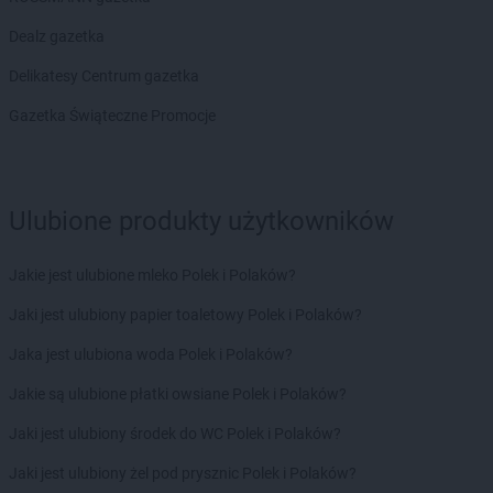
Żabka
Biskupów
Żabka
Blachownia
Dealz gazetka
Żabka
Błażejewo
Delikatesy Centrum gazetka
Żabka
Błażowa
Żabka
Blizne Łaszczyńskiego
Gazetka Świąteczne Promocje
Żabka
Bliżyn
Żabka
Blok Dobryszyce
Żabka
Błonie
Żabka
Ulubione produkty użytkowników
Bobolice
Żabka
Bobolin
Żabka
Bobowa
Jakie jest ulubione mleko Polek i Polaków?
Żabka
Bobrek
Jaki jest ulubiony papier toaletowy Polek i Polaków?
Żabka
Bobrowniki
Żabka
Bochnia
Jaka jest ulubiona woda Polek i Polaków?
Żabka
Bodzechów
Jakie są ulubione płatki owsiane Polek i Polaków?
Żabka
Bodzentyn
Żabka
Bogatki
Jaki jest ulubiony środek do WC Polek i Polaków?
Żabka
Bogatynia
Jaki jest ulubiony żel pod prysznic Polek i Polaków?
Żabka
Bogdaniec