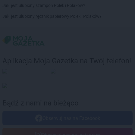
Żabka
Bogdanowo
Jaki jest ulubiony szampon Polek i Polaków?
Żabka
Boguchwała
Jaki jest ulubiony ręcznik papierowy Polek i Polaków?
Żabka
Boguchwałowice
Żabka
Boguszów-Gorce
Żabka
Boguszyce
Żabka
Bohater
Żabka
Bojano
Żabka
Bojszowy
Aplikacja Moja Gazetka na Twój telefon!
Żabka
Bolechowo
Żabka
Bolęcin
Żabka
Bolesław
Żabka
Bolesławiec
Żabka
Bolewice
Żabka
Bolków
Bądź z nami na bieżąco
Żabka
Bolszewo
Żabka
Bońki
Obserwuj nas na Facebook
Żabka
Borawe
Żabka
Borek Stary
Żabka
Borek Wielkopolski