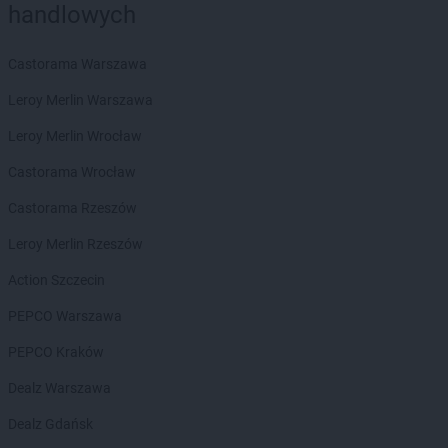
handlowych
Żabka
Bestwinka
Żabka
Bezrzecze
Żabka
BG1
Castorama Warszawa
Żabka
Biała
Leroy Merlin Warszawa
Żabka
Biała Druga
Żabka
Biała Piska
Leroy Merlin Wrocław
Żabka
Biała Podlaska
Castorama Wrocław
Żabka
Biała Rawska
Żabka
Białe Błota
Castorama Rzeszów
Żabka
Białka
Leroy Merlin Rzeszów
Żabka
Białka Tatrzańska
Żabka
Białobrzegi
Action Szczecin
Żabka
Białogard
PEPCO Warszawa
Żabka
Białogóra
Żabka
Białośliwie
PEPCO Kraków
Żabka
Białowieża
Dealz Warszawa
Żabka
Biały Dunajec
Żabka
Białystok
Dealz Gdańsk
Żabka
Bibice