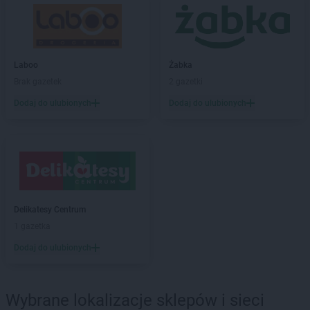
Żabka
Baniocha
Żabka
Baranowo
Żabka
Barcin
Żabka
Barczewo
Laboo
Żabka
Żabka
Bardo
Brak gazetek
2 gazetki
Żabka
Barlinek
Żabka
Barniewice
Dodaj do ulubionych
Dodaj do ulubionych
Żabka
Bartąg
Żabka
Bartoszyce
Żabka
Baruchowo
Żabka
Barwałd Średni
Żabka
Barwice
Żabka
Bażanowice
Delikatesy Centrum
Żabka
Bęczków
1 gazetka
Żabka
Będzin
Dodaj do ulubionych
Żabka
Bełchatów
Żabka
Bełsznica
Żabka
Bełżyce
Wybrane lokalizacje sklepów i sieci
Żabka
Bestwina