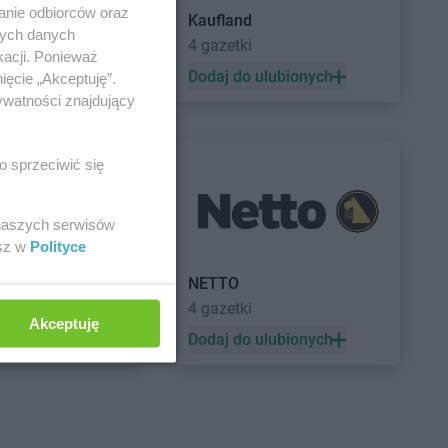
anie odbiorców oraz
Kaufland
nych danych
a
4 gazetki
kacji. Ponieważ
 ulubionych
Dodaj do ulubionych
ięcie „Akceptuję”.
ywatności znajdujący
o sprzeciwić się
 naszych serwisów
esz w
Polityce
a
NETTO
4 gazetki
Akceptuję
 ulubionych
Dodaj do ulubionych