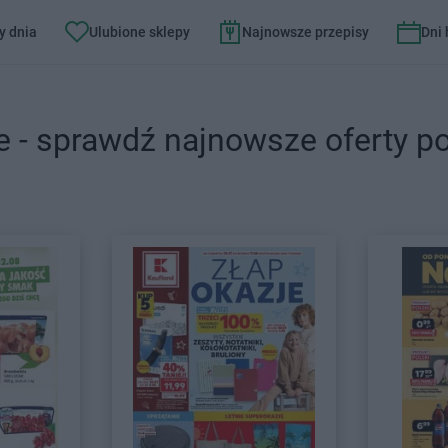
y dnia
Ulubione sklepy
Najnowsze przepisy
Dni
e - sprawdź najnowsze oferty p