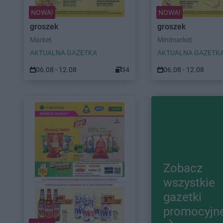
NOWA!
NOWA!
groszek
groszek
Market
Minimarket
AKTUALNA GAZETKA
AKTUALNA GAZETK
06.08 - 12.08
34
06.08 - 12.08
Zobacz
wszystkie
gazetki
promocyjn