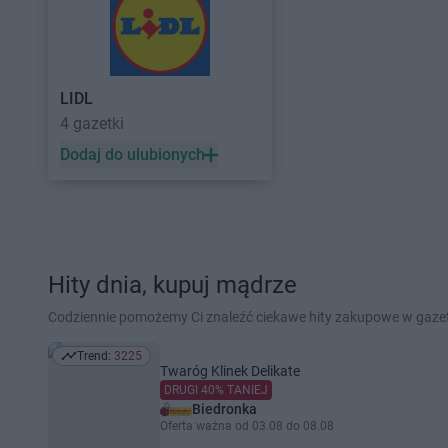
LIDL
4 gazetki
Dodaj do ulubionych
Hity dnia, kupuj mądrze
Codziennie pomożemy Ci znaleźć ciekawe hity zakupowe w gaz
Trend:
3225
Trend: 3225
Twaróg Klinek Delikate
DRUGI 40% TANIEJ
Biedronka
Oferta ważna od 03.08 do 08.08