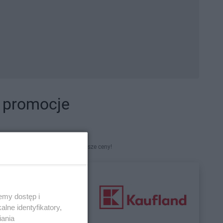
i promocje
kety. Najlepsze promocje i najniższe ceny!
emy dostęp i
lne identyfikatory,
iania