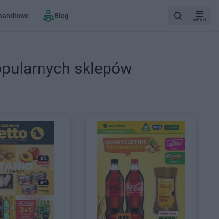
 handlowe
Blog
MENU
opularnych sklepów