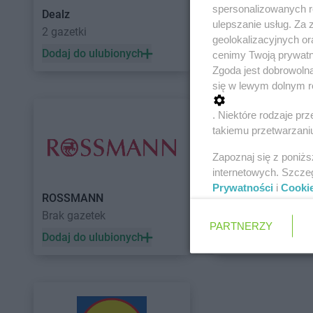
spersonalizowanych re
Dealz
POLOmarket
ulepszanie usług. Za
2 gazetki
10 gazetek
geolokalizacyjnych or
Dodaj do ulubionych
Dodaj do ulubiony
cenimy Twoją prywatno
Zgoda jest dobrowoln
się w lewym dolnym r
. Niektóre rodzaje p
takiemu przetwarzaniu
Zapoznaj się z poniż
internetowych. Szcze
Prywatności
i
Cooki
ROSSMANN
Auchan
Brak gazetek
5 gazetek
PARTNERZY
Dodaj do ulubionych
Dodaj do ulubiony