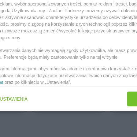
klam, wybór spersonalizowanych treści, pomiar reklam i treści, bad
PEPCO
dino
 zgodą Użytkownika my i Zaufani Partnerzy możemy używać dokład
Brak gazetek
1 gazetk
az aktywnie skanować charakterystykę urządzenia do celów identyfi
ch
Dodaj do ulubionych
Dodaj do
ść, prosimy o zgodę na korzystanie z tych technologii poprzez klikn
a i zawsze możesz ją zmienić/wycofać klikając przycisk ustawień pr
ogu strony
rzetwarzania danych nie wymagają zgody użytkownika, ale masz praw
. Preferencje będą miały zastosowania tylko na tej witrynie.
szymi informacjami, abyś mógł świadomie i komfortowo korzystać z
gółowe informacje dotyczące przetwarzania Twoich danych znajdzi
es
oraz po kliknięciu w „Ustawienia”.
ALDI
Biedronk
5 gazetek
9 gazetek
USTAWIENIA
ch
Dodaj do ulubionych
Dodaj do