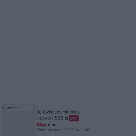
Trend:
3011
Trend: 3011
Borówka amerykańska
15,99 zł
24,99 zł
-36%
dino
Oferta ważna od 05.08 do 11.08