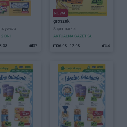
NOWA!
groszek
pożywcza
Supermarket
 2 DNI
AKTUALNA GAZETKA
08.08
37
06.08 - 12.08
44