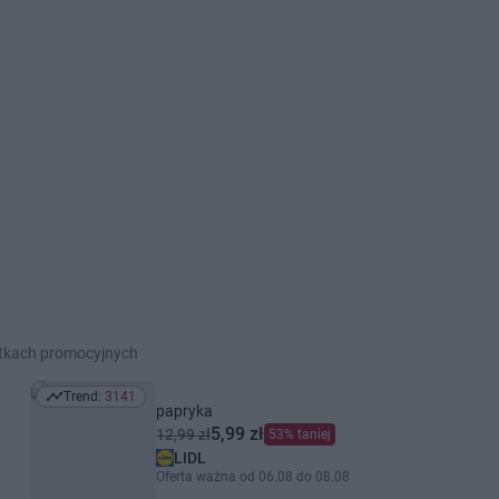
etkach promocyjnych
Trend:
3141
Trend: 3141
papryka
5,99 zł
12,99 zł
53% taniej
LIDL
Oferta ważna od 06.08 do 08.08