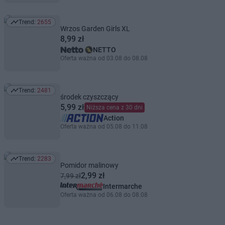
Trend:
2655
Trend: 2655
Wrzos Garden Girls XL
8,99 zł
NETTO
Oferta ważna od 03.08 do 08.08
Trend:
2481
Trend: 2481
środek czyszczący
5,99 zł
Niższa cena z 30 dni
Action
Oferta ważna od 05.08 do 11.08
Trend:
2283
Trend: 2283
Pomidor malinowy
2,99 zł
7,99 zł
Intermarche
Oferta ważna od 06.08 do 08.08