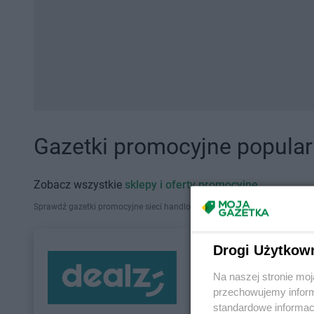
Gazetki promocyjne popularn
Zobacz wszystkie
sklepy i oferty promocyjne
Sprawdź gazetki promocyjne sieci handlowych, które działają w Polsce. Zna
Drogi Użytkow
Na naszej stronie mo
przechowujemy informa
standardowe informac