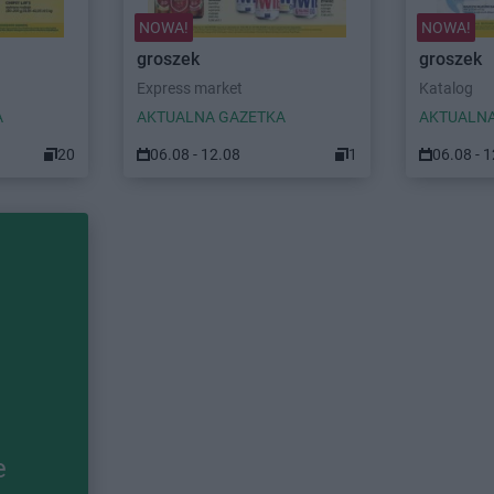
NOWA!
NOWA!
groszek
groszek
Express market
Katalog
A
AKTUALNA GAZETKA
AKTUALNA
20
06.08 - 12.08
1
06.08 - 
e