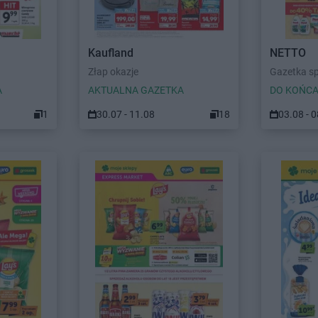
Kaufland
NETTO
Złap okazje
Gazetka s
A
AKTUALNA GAZETKA
DO KOŃCA
1
30.07 - 11.08
18
03.08 - 