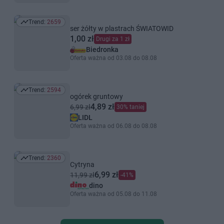
Trend:
2659
Trend: 2659
ser żółty w plastrach ŚWIATOWID
1,00 zł
Drugi za 1 zł
Biedronka
Oferta ważna od 03.08 do 08.08
Trend:
2594
Trend: 2594
ogórek gruntowy
4,89 zł
6,99 zł
30% taniej
LIDL
Oferta ważna od 06.08 do 08.08
Trend:
2360
Trend: 2360
Cytryna
6,99 zł
11,99 zł
-41%
dino
Oferta ważna od 05.08 do 11.08