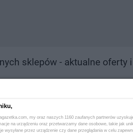
ych sklepów - aktualne oferty 
jdziesz tutaj sklepy należące do lokalnych sieci oraz duże, znane super- i hipermar
niku,
jagazetka.com, my oraz naszych 1160 zaufanych partnerów uzyskuj
cje na urządzeniu oraz przetwarzamy dane osobowe, takie jak unika
je wysyłane przez urządzenie czy dane przeglądania w celu zapewn