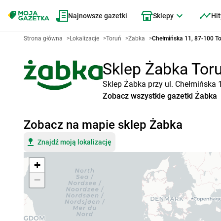
Najnowsze gazetki
Sklepy
Hit
Strona główna
>
Lokalizacje
>
Toruń
>
Żabka
>
Chełmińska 11, 87-100 T
Sklep Żabka Toru
Sklep Żabka przy ul. Chełmińska 
Zobacz wszystkie gazetki Żabka
Zobacz na mapie sklep Żabka
Znajdź moją lokalizację
+
−