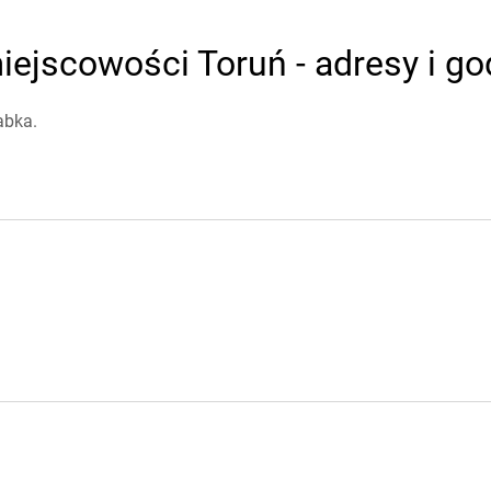
ejscowości Toruń - adresy i go
abka.