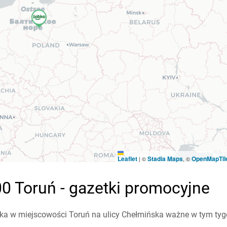
Leaflet
Stadia Maps
OpenMapTil
|
©
, ©
0 Toruń - gazetki promocyjne
a w miejscowości Toruń na ulicy Chełmińska ważne w tym tygodn