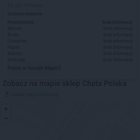
54-207 Wrocław
Godziny otwarcia:
Poniedziałek:
brak informacji
Wtorek:
brak informacji
Środa:
brak informacji
Czwartek:
brak informacji
Piątek:
brak informacji
Sobota:
brak informacji
Niedziela:
brak informacji
Pokaż w Google Maps
Zobacz na mapie sklep Chata Polska
Znajdź moją lokalizację
+
−