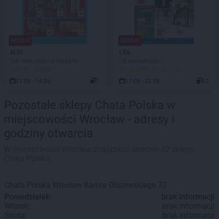
NOWA!
NOWA!
ALDI
LIDL
Tak tanio jeszcze nie było!
Od poniedziałku
JUŻ OD JUTRA!
DO ROZPOCZĘCIA 7 DNI
11.08 - 14.08
1
17.08 - 22.08
62
Pozostałe sklepy Chata Polska w
miejscowości Wrocław - adresy i
godziny otwarcia
W miejscowości Wrocław znajdziesz obecnie 42 sklepy
Chata Polska.
Chata Polska
Wrocław
Karola Olszewskiego 73
Poniedziałek:
brak informacji
Wtorek:
brak informacji
Środa:
brak informacji