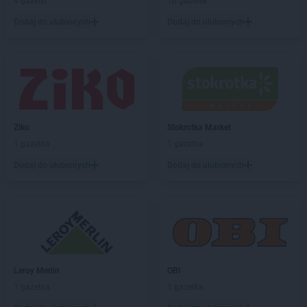
Chata Polska
Kołacin
4 gazetki
10 gazetek
Chata Polska
Kołczewo
Dodaj do ulubionych
Dodaj do ulubionych
Chata Polska
Kołodziejewo
Chata Polska
Konin
Chata Polska
Kórnik
Chata Polska
Korzeniew
Chata Polska
Kościan
Chata Polska
Kostrzyn
Ziko
Stokrotka Market
Chata Polska
Kotla
1 gazetka
1 gazetka
Chata Polska
Koziegłowy
Chata Polska
Krągola Pierwsza
Dodaj do ulubionych
Dodaj do ulubionych
Chata Polska
Krośnice
Chata Polska
Krosno
Chata Polska
Krzymów
Chata Polska
Kudowa-Zdrój
Chata Polska
Kuszyn
Chata Polska
Kwilcz
Leroy Merlin
OBI
1 gazetka
1 gazetka
Chata Polska
Leszno