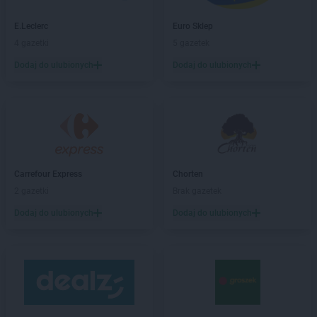
Chata Polska
Dominowo
E.Leclerc
Euro Sklep
Chata Polska
Doruchów
4 gazetki
5 gazetek
Chata Polska
Duszniki
Chata Polska
Dzierzbin
Dodaj do ulubionych
Dodaj do ulubionych
Chata Polska
Dziwnów
Chata Polska
Gaworzyce
Chata Polska
Głogów
Chata Polska
Gniezno
Chata Polska
Godziesze Wielkie
Carrefour Express
Chorten
Chata Polska
Góra
2 gazetki
Brak gazetek
Chata Polska
Gorzów Wielkopolski
Chata Polska
Gostycyn
Dodaj do ulubionych
Dodaj do ulubionych
Chata Polska
Goszcz
Chata Polska
Granowo
Chata Polska
Grudziądz
Chata Polska
Gryfów Śląski
Chata Polska
Grzybno