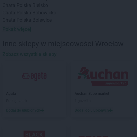
Chata Polska
Bielsko
Chata Polska
Bobowicko
Chata Polska
Bolewice
Chata Polska
Borek Strzeliński
Pokaż więcej
Chata Polska
Borów
Chata Polska
Borówiec
Inne sklepy w miejscowości Wrocław
Chata Polska
Boszkowo-Letnisko
Zobacz wszystkie sklepy
Chata Polska
Brodowo
Chata Polska
Brzeg Dolny
Chata Polska
Brzoza
Chata Polska
Budzyń
Chata Polska
Buk
Chata Polska
Bydgoszcz
Agata
Auchan Supermarket
Brak gazetek
1 gazetka
Chata Polska
Cedynia
Dodaj do ulubionych
Dodaj do ulubionych
Chata Polska
Chlebowo
Chata Polska
Chodzież
Chata Polska
Chrostkowo
Chata Polska
Chrząstowo