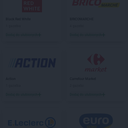
Chata Polska
Chynowa
Chata Polska
Ciosaniec
Chata Polska
Czaplinek
Black Red White
BRICOMARCHE
Chata Polska
Czarnków
1 gazetka
4 gazetki
Chata Polska
Czarnowo
Dodaj do ulubionych
Dodaj do ulubionych
Chata Polska
Czerniejewo
Chata Polska
Czerwieńsk
Chata Polska
Czeszów
Chata Polska
Dąbie
Chata Polska
Dąbrowa
Chata Polska
Dębnica
Action
Carrefour Market
Chata Polska
Dębno
1 gazetka
2 gazetki
Chata Polska
Długołęka
Dodaj do ulubionych
Dodaj do ulubionych
Chata Polska
Dobroszyce
Chata Polska
Dobrzejewice
Chata Polska
Dobrzyca
Chata Polska
Dolna Grupa
Chata Polska
Domasław