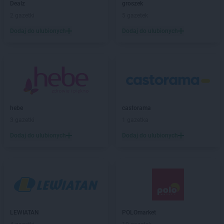
Chata Polska
Dealz
Iłówiec
groszek
Chata Polska
2 gazetki
Iwanowice Włościańskie
5 gazetek
Chata Polska
Izbica Kujawska
Dodaj do ulubionych
Dodaj do ulubionych
Chata Polska
Jabłonna
Chata Polska
Jelenia Góra
Chata Polska
Jeleniów
Chata Polska
Jordanów Śląski
Chata Polska
Kąkolewo
hebe
castorama
Chata Polska
Kamień Pomorski
3 gazetki
1 gazetka
Chata Polska
Kamieniec Wrocławski
Dodaj do ulubionych
Dodaj do ulubionych
Chata Polska
Kamionna
Chata Polska
Kąty Wrocławskie
Chata Polska
Kazimierz Biskupi
Chata Polska
Kaźmierz
Chata Polska
Kępno
Chata Polska
Kikół
Chata Polska
Kobierzyce
LEWIATAN
POLOmarket