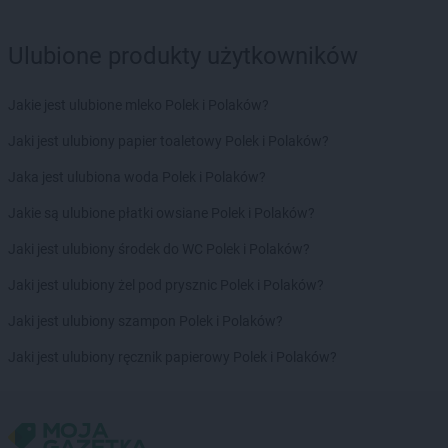
Delikatesy Centrum
Józefów
Delikatesy Centrum
Jurków
Ulubione produkty użytkowników
Delikatesy Centrum
Kąclowa
Delikatesy Centrum
Kadzidło
Jakie jest ulubione mleko Polek i Polaków?
Delikatesy Centrum
Kamesznica
Jaki jest ulubiony papier toaletowy Polek i Polaków?
Delikatesy Centrum
Kamień
Delikatesy Centrum
Kamienica
Jaka jest ulubiona woda Polek i Polaków?
Delikatesy Centrum
Kamieniec Wrocławski
Jakie są ulubione płatki owsiane Polek i Polaków?
Delikatesy Centrum
Kamieniec Ząbkowicki
Delikatesy Centrum
Kamionka Wielka
Jaki jest ulubiony środek do WC Polek i Polaków?
Delikatesy Centrum
Kamionki
Jaki jest ulubiony żel pod prysznic Polek i Polaków?
Delikatesy Centrum
Kańczuga
Delikatesy Centrum
Kartuzy
Jaki jest ulubiony szampon Polek i Polaków?
Delikatesy Centrum
Kazimierza Wielka
Jaki jest ulubiony ręcznik papierowy Polek i Polaków?
Delikatesy Centrum
Kaźmierz
Delikatesy Centrum
Kędzierzyn-Koźle
Delikatesy Centrum
Kępno
Delikatesy Centrum
Kęty