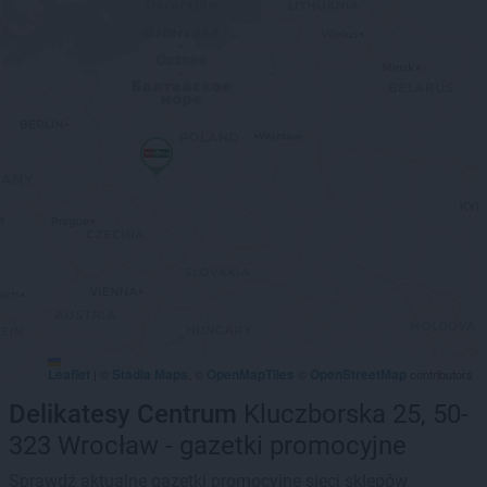
Leaflet
Stadia Maps
OpenMapTiles
OpenStreetMap
|
©
, ©
©
contributors
Delikatesy Centrum
Kluczborska 25, 50-
323 Wrocław - gazetki promocyjne
Sprawdź aktualne gazetki promocyjne sieci sklepów