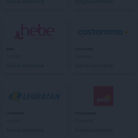
Delikatesy Centrum
Brody
Dodaj do ulubionych
Dodaj do ulubionych
Delikatesy Centrum
Brudzeń Duży
Delikatesy Centrum
Brusy
Delikatesy Centrum
Brzączowice
Delikatesy Centrum
Brzeszcze
Delikatesy Centrum
Brzezinka
Delikatesy Centrum
Brzeziny
hebe
castorama
Delikatesy Centrum
Brzezna
3 gazetki
1 gazetka
Delikatesy Centrum
Brzeźnica
Delikatesy Centrum
Dodaj do ulubionych
Brzostek
Dodaj do ulubionych
Delikatesy Centrum
Brzoza
Delikatesy Centrum
Brzóza Królewska
Delikatesy Centrum
Brzóza Stadnicka
Delikatesy Centrum
Brzozów
Delikatesy Centrum
Brzyska
Delikatesy Centrum
Budy Głogowskie
LEWIATAN
POLOmarket
Delikatesy Centrum
Budy Łańcuckie
4 gazetki
10 gazetek
Delikatesy Centrum
Bukowsko
Dodaj do ulubionych
Dodaj do ulubionych
Delikatesy Centrum
Busko-Zdrój