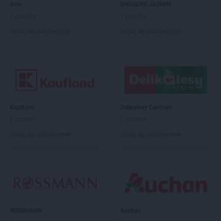
Delikatesy Centrum
Frysztak
dino
DROGERIE JASMIN
1 gazetka
1 gazetka
Delikatesy Centrum
Gąbin
Dodaj do ulubionych
Dodaj do ulubionych
Delikatesy Centrum
Garnek
Delikatesy Centrum
Gawłuszowice
Delikatesy Centrum
Gdów
Delikatesy Centrum
Gdynia
Delikatesy Centrum
Giedlarowa
Delikatesy Centrum
Gierlachów
Delikatesy Centrum
Gilowice
Kaufland
Delikatesy Centrum
Delikatesy Centrum
Giżycko
5 gazetek
1 gazetka
Delikatesy Centrum
Gliwice
Dodaj do ulubionych
Dodaj do ulubionych
Delikatesy Centrum
Głogów
Delikatesy Centrum
Głogów Małopolski
Delikatesy Centrum
Głowno
Delikatesy Centrum
Głuchołazy
Delikatesy Centrum
Głuszyca
Delikatesy Centrum
Gniewczyna Łańcucka
ROSSMANN
Auchan
Delikatesy Centrum
Gniewino