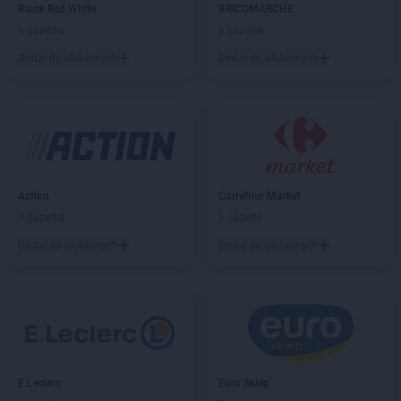
Delikatesy Centrum
Biecz
Black Red White
BRICOMARCHE
Delikatesy Centrum
Bielawa
1 gazetka
6 gazetek
Delikatesy Centrum
Bielawy
Dodaj do ulubionych
Dodaj do ulubionych
Delikatesy Centrum
Bieliny
Delikatesy Centrum
Bielsk
Delikatesy Centrum
Bielsk Podlaski
Delikatesy Centrum
Bielsko-Biała
Delikatesy Centrum
Bierdzany
Delikatesy Centrum
Bieruń
Action
Carrefour Market
Delikatesy Centrum
Bierutów
1 gazetka
2 gazetki
Delikatesy Centrum
Biłgoraj
Delikatesy Centrum
Błaszki
Dodaj do ulubionych
Dodaj do ulubionych
Delikatesy Centrum
Błażowa
Delikatesy Centrum
Blizne
Delikatesy Centrum
Bliżyn
Delikatesy Centrum
Błotnica Strzelecka
Delikatesy Centrum
Bobowa
Delikatesy Centrum
Bóbrka
E.Leclerc
Euro Sklep
Delikatesy Centrum
Bochnia