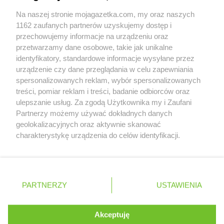
Delikatesy Centrum
Konstancin-Jeziorna
Współpraca z nami
Delikatesy Centrum
Konstantynów
Na naszej stronie mojagazetka.com, my oraz naszych
Zobacz szczegóły
Delikatesy Centrum
Koprzywnica
1162 zaufanych partnerów uzyskujemy dostęp i
Retail Radar – analiza rynku
Delikatesy Centrum
przechowujemy informacje na urządzeniu oraz
Korczyna
przetwarzamy dane osobowe, takie jak unikalne
Delikatesy Centrum
Korfantów
identyfikatory, standardowe informacje wysyłane przez
Delikatesy Centrum
Koronowo
Wasze ulubione produkty
urządzenie czy dane przeglądania w celu zapewniania
Delikatesy Centrum
Korzenna
spersonalizowanych reklam, wybór spersonalizowanych
Delikatesy Centrum
Kostrzyn nad Odrą
Regulamin serwisu i polityka prywatności
treści, pomiar reklam i treści, badanie odbiorców oraz
Delikatesy Centrum
Koszarawa
ulepszanie usług. Za zgodą Użytkownika my i Zaufani
Delikatesy Centrum
Koszęcin
Mapa strony
Partnerzy możemy używać dokładnych danych
Delikatesy Centrum
Koszyce
geolokalizacyjnych oraz aktywnie skanować
Delikatesy Centrum
Zawsze najnowsze gazetki w naszej
Koszyce Wielkie
Wszystkie miasta z lokalizacjami sklepów
charakterystykę urządzenia do celów identyfikacji.
Delikatesy Centrum
Koziegłowy
Ponieważ cenimy Twoją prywatność, prosimy o zgodę na
aplikacji
Delikatesy Centrum
Kozienice
korzystanie z tych technologii poprzez kliknięcie
Delikatesy Centrum
„Akceptuję”. Zgoda jest dobrowolna i zawsze możesz ją
Koźminek
+ 1,5 mln zadowolonych kupujących
zmienić/wycofać klikając przycisk ustawień prywatności
Delikatesy Centrum
Kraczkowa
Polska
Czechy
Ukraina
Litwa
Słowacja
Rumunia
PARTNERZY
USTAWIENIA
znajdujący się w lewym dolnym rogu strony
Delikatesy Centrum
Kraków
Delikatesy Centrum
Krasienin-Kolonia
. Niektóre rodzaje przetwarzania danych nie wymagają
Akceptuję
Delikatesy Centrum
Krasne
zgody użytkownika, ale masz prawo sprzeciwić się