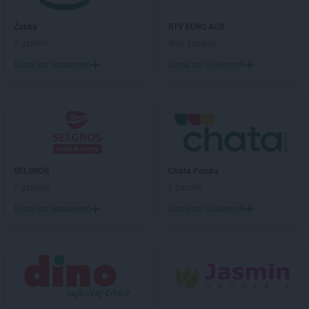
Delikatesy Centrum
Domaradz
Delikatesy Centrum
Drawno
Żabka
RTV EURO AGD
Delikatesy Centrum
Drezdenko
2 gazetki
Brak gazetek
Delikatesy Centrum
Drobin
Dodaj do ulubionych
Dodaj do ulubionych
Delikatesy Centrum
Drwinia
Delikatesy Centrum
Dubiecko
Delikatesy Centrum
Dwikozy
Delikatesy Centrum
Dydnia
Delikatesy Centrum
Dynów
Delikatesy Centrum
Działoszyn
SELGROS
Chata Polska
Delikatesy Centrum
Dziekanowice
7 gazetek
2 gazetki
Delikatesy Centrum
Dziergowice
Delikatesy Centrum
Dzikowiec
Dodaj do ulubionych
Dodaj do ulubionych
Delikatesy Centrum
Elbląg
Delikatesy Centrum
Fałków
Delikatesy Centrum
Florynka
Delikatesy Centrum
Frydman