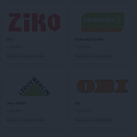
Delikatesy Centrum
Buszkowiczki
Delikatesy Centrum
Byczyna
Delikatesy Centrum
Bydgoszcz
Delikatesy Centrum
Bystra Podhalańska
Delikatesy Centrum
Bystry
Delikatesy Centrum
Bystrzyca Kłodzka
Ziko
Stokrotka Market
Delikatesy Centrum
Bytom
1 gazetka
1 gazetka
Dodaj do ulubionych
Dodaj do ulubionych
Delikatesy Centrum
Cergowa
Delikatesy Centrum
Cewice
Delikatesy Centrum
Chałupki
Delikatesy Centrum
Charsznica
Delikatesy Centrum
Chęciny
Delikatesy Centrum
Chełm
Delikatesy Centrum
Chełm Śląski
Leroy Merlin
OBI
Delikatesy Centrum
Chlewiska
1 gazetka
1 gazetka
Delikatesy Centrum
Chłopice
Dodaj do ulubionych
Dodaj do ulubionych
Delikatesy Centrum
Chmielnik
Delikatesy Centrum
Chocianów