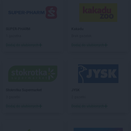
Delikatesy Centrum
Chodzież
Delikatesy Centrum
Chojna
Delikatesy Centrum
Chojnów
Delikatesy Centrum
Chorkówka
SUPER-PHARM
Kakadu
Delikatesy Centrum
Chorzele
1 gazetka
Brak gazetek
Delikatesy Centrum
Chorzelów
Delikatesy Centrum
Chorzów
Dodaj do ulubionych
Dodaj do ulubionych
Delikatesy Centrum
Choszczno
Delikatesy Centrum
Cianowice Duże
Delikatesy Centrum
Cienin Kościelny
Delikatesy Centrum
Cieszanów
Delikatesy Centrum
Ciężkowice
Delikatesy Centrum
Cmolas
Stokrotka Supermarket
JYSK
Delikatesy Centrum
Czarna
3 gazetki
2 gazetki
Delikatesy Centrum
Czarna Górna
Dodaj do ulubionych
Dodaj do ulubionych
Delikatesy Centrum
Czarnków
Delikatesy Centrum
Czchów
Delikatesy Centrum
Czeladź
Delikatesy Centrum
Czernichów