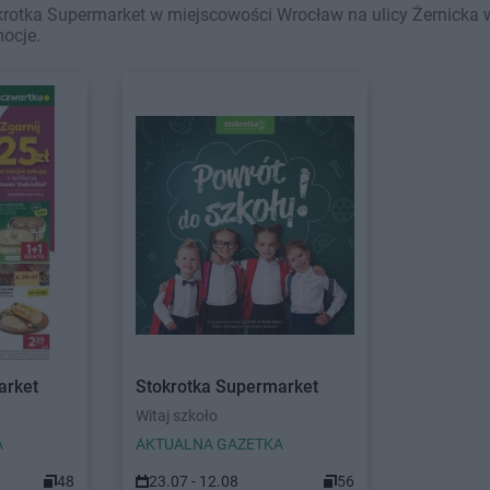
rotka Supermarket w miejscowości Wrocław na ulicy Żernicka w
mocje.
arket
Stokrotka Supermarket
Witaj szkoło
A
AKTUALNA GAZETKA
48
23.07 - 12.08
56