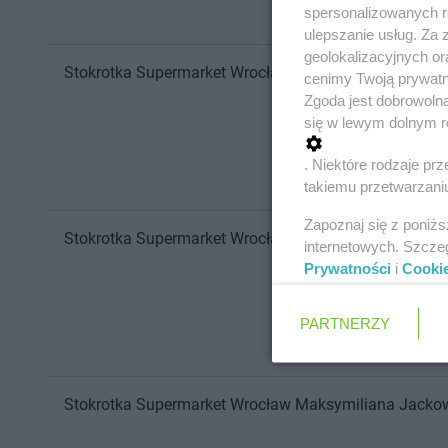
spersonalizowanych re
ulepszanie usług. Za
geolokalizacyjnych or
Stokrotka Supermarket
Wrocław
Wapienna 35
cenimy Twoją prywatno
Zgoda jest dobrowoln
się w lewym dolnym r
. Niektóre rodzaje p
takiemu przetwarzaniu
Zapoznaj się z poniż
Stokrotka Supermarket
Wrocław
Żernicka 210
internetowych. Szcze
Prywatności
i
Cooki
PARTNERZY
Stokrotka Supermarket
Wrocław
Maksymiliana Jacko