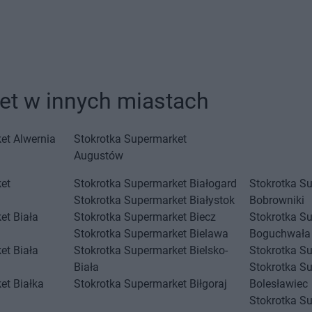
et w innych miastach
et
Alwernia
Stokrotka Supermarket
Augustów
et
Stokrotka Supermarket
Białogard
Stokrotka S
Stokrotka Supermarket
Białystok
Bobrowniki
et
Biała
Stokrotka Supermarket
Biecz
Stokrotka S
Stokrotka Supermarket
Bielawa
Boguchwała
et
Biała
Stokrotka Supermarket
Bielsko-
Stokrotka S
Biała
Stokrotka S
et
Białka
Stokrotka Supermarket
Biłgoraj
Bolesławiec
Stokrotka S