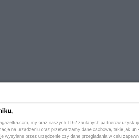
niku,
jagazetka.com, my oraz naszych 1162 zaufanych partnerów uzyskuj
cje na urządzeniu oraz przetwarzamy dane osobowe, takie jak unika
je wysyłane przez urządzenie czy dane przeglądania w celu zapewn