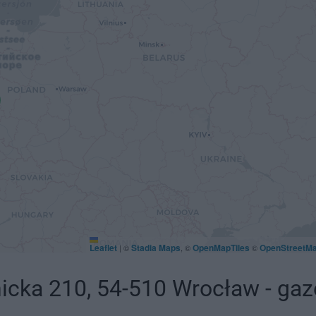
Leaflet
Stadia Maps
OpenMapTiles
OpenStreetM
|
©
, ©
©
icka 210, 54-510 Wrocław - gaz