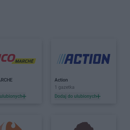
upermarket
Stokrotka Supermarket
Człuchów
a
upermarket
Stokrotka Supermarket
ce
Działdowo
upermarket
Dys
upermarket
Gorzów
Stokrotka Supermarket
Goworowo
upermarket
Gorzyce
Stokrotka Supermarket
Grodzisk
ARCHE
Action
upermarket
Mazowiecki
1 gazetka
w Ukazowy
 ulubionych
Dodaj do ulubionych
upermarket
Izdebnik