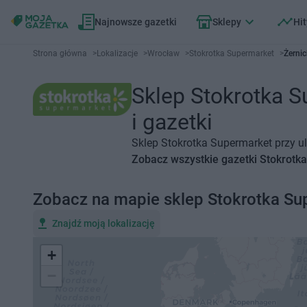
Najnowsze gazetki
Sklepy
Hit
Strona główna
>
Lokalizacje
>
Wrocław
>
Stokrotka Supermarket
>
Żerni
Sklep Stokrotka S
i gazetki
Sklep Stokrotka Supermarket przy ul
Zobacz wszystkie gazetki Stokrotk
Zobacz na mapie sklep Stokrotka Su
Znajdź moją lokalizację
+
−