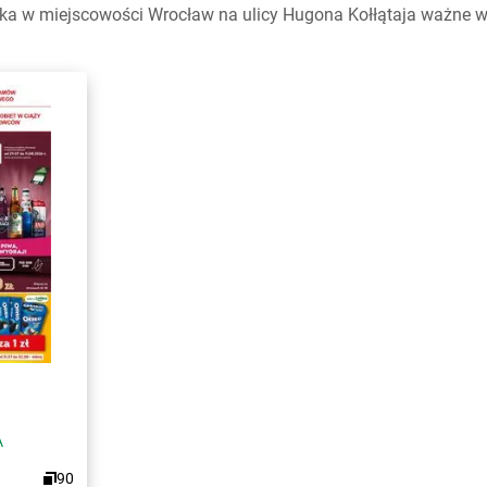
a w miejscowości Wrocław na ulicy Hugona Kołłątaja ważne w t
A
90