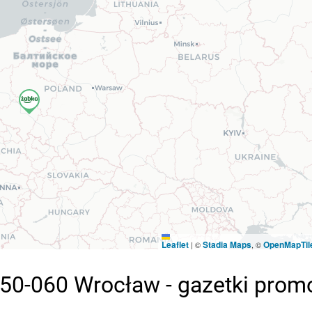
Leaflet
Stadia Maps
OpenMapTil
|
©
, ©
 50-060 Wrocław - gazetki prom