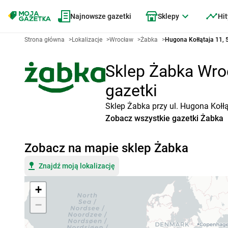
Najnowsze gazetki
Sklepy
Hit
Strona główna
>
Lokalizacje
>
Wrocław
>
Żabka
>
Hugona Kołłątaja 11,
Sklep Żabka Wroc
gazetki
Sklep Żabka przy ul. Hugona Kołłą
Zobacz wszystkie gazetki Żabka
Zobacz na mapie sklep Żabka
Znajdź moją lokalizację
+
−