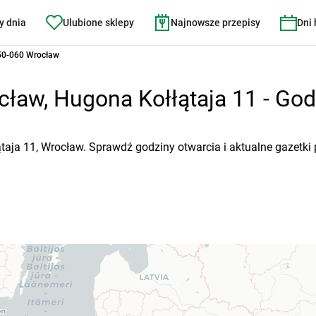
y dnia
Ulubione sklepy
Najnowsze przepisy
Dni
 50-060 Wrocław
ław, Hugona Kołłątaja 11 - Godz
taja 11, Wrocław. Sprawdź godziny otwarcia i aktualne gazetki