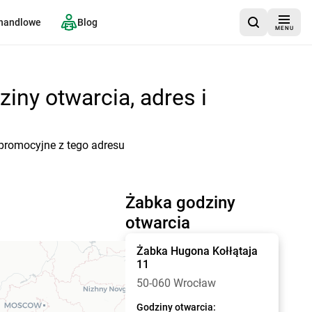
 handlowe
Blog
MENU
iny otwarcia, adres i
 promocyjne z tego adresu
Żabka godziny
otwarcia
Żabka
Hugona Kołłątaja
11
50-060 Wrocław
Godziny otwarcia: