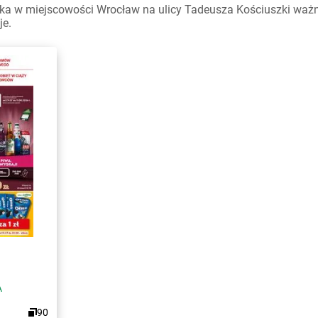
a w miejscowości Wrocław na ulicy Tadeusza Kościuszki ważne 
je.
A
90