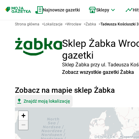
Najnowsze gazetki
Sklepy
Hit
Strona główna
>
Lokalizacje
>
Wrocław
>
Żabka
>
Tadeusza Kościuszki 
Sklep Żabka Wroc
gazetki
Sklep Żabka przy ul. Tadeusza Koś
Zobacz wszystkie gazetki Żabka
Zobacz na mapie sklep Żabka
Znajdź moją lokalizację
+
−