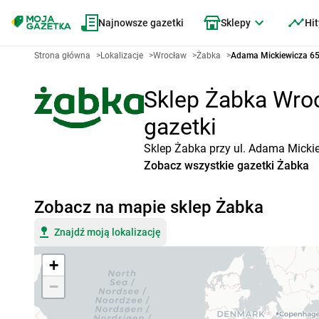
Najnowsze gazetki
Sklepy
Hit
Strona główna
>
Lokalizacje
>
Wrocław
>
Żabka
>
Adama Mickiewicza 65
Sklep Żabka Wroc
gazetki
Sklep Żabka przy ul. Adama Mickie
Zobacz wszystkie gazetki Żabka
Zobacz na mapie sklep Żabka
Znajdź moją lokalizację
+
−