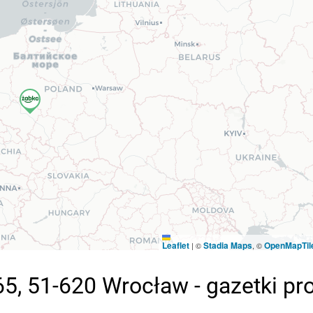
Leaflet
Stadia Maps
OpenMapTil
|
©
, ©
, 51-620 Wrocław - gazetki p