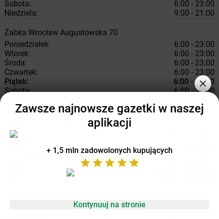
Sobota:
6:00 - 23:00
Niedziela:
9:00 - 21:00
Żabka
Wrocław
Augustowska 70
Poniedziałek:
6:00 - 23:00
Wtorek:
6:00 - 23:00
Środa:
6:00 - 23:00
Czwartek:
6:00 - 23:00
Piątek:
6:00 - 23:00
Sobota:
6:00 - 23:00
Niedziela:
10:00 - 20:00
Zawsze najnowsze gazetki w naszej
Żabka
Wrocław
Krawiecka 1
aplikacji
Poniedziałek:
czynne całą dobę
Wtorek:
czynne całą dobę
Środa:
czynne całą dobę
+ 1,5 mln zadowolonych kupujących
Czwartek:
czynne całą dobę
Piątek:
czynne całą dobę
Sobota:
czynne całą dobę
Niedziela:
0:00 - 23:00
Kontynuuj na stronie
Żabka
Wrocław
Szczytnicka 42
Poniedziałek:
6:00 - 23:00