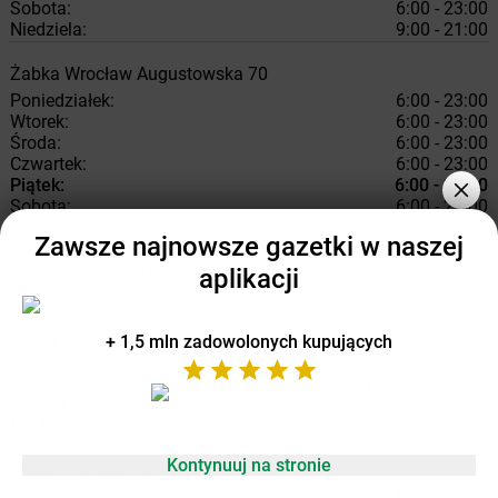
Sobota:
6:00 - 23:00
Niedziela:
9:00 - 21:00
Żabka
Wrocław
Augustowska 70
Poniedziałek:
6:00 - 23:00
Wtorek:
6:00 - 23:00
Środa:
6:00 - 23:00
Czwartek:
6:00 - 23:00
Piątek:
6:00 - 23:00
Sobota:
6:00 - 23:00
Niedziela:
10:00 - 20:00
Zawsze najnowsze gazetki w naszej
Żabka
Wrocław
Krawiecka 1
aplikacji
Poniedziałek:
czynne całą dobę
Wtorek:
czynne całą dobę
Środa:
czynne całą dobę
+ 1,5 mln zadowolonych kupujących
Czwartek:
czynne całą dobę
Piątek:
czynne całą dobę
Sobota:
czynne całą dobę
Niedziela:
0:00 - 23:00
Kontynuuj na stronie
Żabka
Wrocław
Szczytnicka 42
Poniedziałek:
6:00 - 23:00