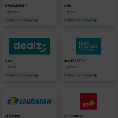
Żabka
Bachowice
BRICOMARCHE
Action
Żabka
Bądkowo
6 gazetek
2 gazetki
Żabka
Bąków
Dodaj do ulubionych
Dodaj do ulubionych
Żabka
Bałtów
Żabka
Banino
Żabka
Baniocha
Żabka
Baranowo
Żabka
Barcin
Żabka
Barczewo
Dealz
max ELEKTRO
Żabka
Bardo
2 gazetki
1 gazetka
Żabka
Barlinek
Żabka
Barniewice
Dodaj do ulubionych
Dodaj do ulubionych
Żabka
Bartąg
Żabka
Bartoszyce
Żabka
Baruchowo
Żabka
Barwałd Średni
Żabka
Barwice
Żabka
Bażanowice
LEWIATAN
POLOmarket