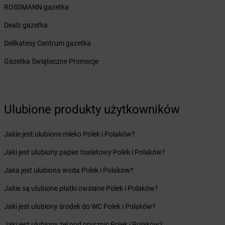
Żabka
Brzeg Dolny
ROSSMANN gazetka
Żabka
Brześć Kujawski
Dealz gazetka
Żabka
Brzesko
Żabka
Brzeszcze
Delikatesy Centrum gazetka
Żabka
Brzezia Łąka
Gazetka Świąteczne Promocje
Żabka
Brzeziny
Żabka
Brzezna
Żabka
Brzeźnica
Żabka
Brzeźnio
Ulubione produkty użytkowników
Żabka
Brzezowa
Żabka
Brzezówka
Jakie jest ulubione mleko Polek i Polaków?
Żabka
Brzoskwinia
Żabka
Brzostek
Jaki jest ulubiony papier toaletowy Polek i Polaków?
Żabka
Brzoza
Jaka jest ulubiona woda Polek i Polaków?
Żabka
Brzozów
Żabka
Brzozówka
Jakie są ulubione płatki owsiane Polek i Polaków?
Żabka
Bucz
Jaki jest ulubiony środek do WC Polek i Polaków?
Żabka
Buczkowice
Żabka
Budziechów
Jaki jest ulubiony żel pod prysznic Polek i Polaków?