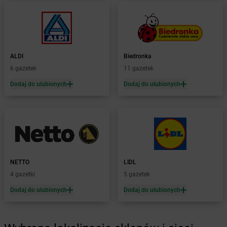
Żabka
Bochnia
Żabka
Bodzechów
Żabka
Bodzentyn
Żabka
Bogatki
Żabka
Bogatynia
ALDI
Biedronka
Żabka
Bogdaniec
6 gazetek
11 gazetek
Żabka
Bogdanowo
Dodaj do ulubionych
Dodaj do ulubionych
Żabka
Boguchwała
Żabka
Boguchwałowice
Żabka
Boguszów-Gorce
Żabka
Boguszyce
Żabka
Bohater
Żabka
Bojano
Żabka
Bojszowy
NETTO
LIDL
Żabka
Bolechowo
4 gazetki
5 gazetek
Żabka
Bolęcin
Dodaj do ulubionych
Dodaj do ulubionych
Żabka
Bolesław
Żabka
Bolesławiec
Żabka
Bolewice