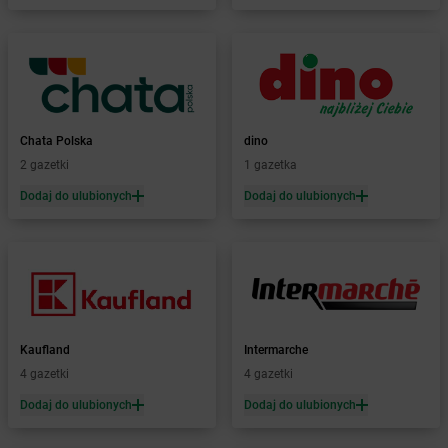
Żabka
Bilcza
Żabka
Biłgoraj
Żabka
Biórków Mały
Żabka
Biskupice
Żabka
Biskupiec
Żabka
Biskupów
Chata Polska
dino
Żabka
Blachownia
2 gazetki
1 gazetka
Żabka
Błażejewo
Dodaj do ulubionych
Dodaj do ulubionych
Żabka
Błażowa
Żabka
Blizne Łaszczyńskiego
Żabka
Bliżyn
Żabka
Blok Dobryszyce
Żabka
Błonie
Żabka
Bobolice
Kaufland
Intermarche
Żabka
Bobolin
4 gazetki
4 gazetki
Żabka
Bobowa
Żabka
Bobrek
Dodaj do ulubionych
Dodaj do ulubionych
Żabka
Bobrowniki