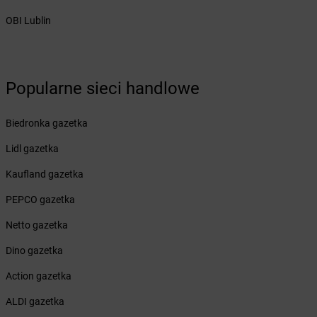
Żabka
Bralin
OBI Lublin
Żabka
Branice
Żabka
Braniewo
Żabka
Brańsk
Żabka
Brenna
Popularne sieci handlowe
Żabka
Brodnica
Żabka
Brodnica Górna
Biedronka gazetka
Żabka
Brodowo
Lidl gazetka
Żabka
Brody
Żabka
Brojce
Kaufland gazetka
Żabka
Bronina
PEPCO gazetka
Żabka
Brudzeń Duży
Żabka
Bruskowo Wielkie
Netto gazetka
Żabka
Brusy
Dino gazetka
Żabka
Brwinów
Żabka
Brynica
Action gazetka
Żabka
Brzączowice
ALDI gazetka
Żabka
Brzeg