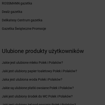
Żabka
Brzeg Dolny
ROSSMANN gazetka
Żabka
Brześć Kujawski
Dealz gazetka
Żabka
Brzesko
Żabka
Brzeszcze
Delikatesy Centrum gazetka
Żabka
Brzezia Łąka
Gazetka Świąteczne Promocje
Żabka
Brzeziny
Żabka
Brzezna
Żabka
Brzeźnica
Żabka
Brzeźnio
Ulubione produkty użytkowników
Żabka
Brzezowa
Żabka
Brzezówka
Jakie jest ulubione mleko Polek i Polaków?
Żabka
Brzoskwinia
Żabka
Brzostek
Jaki jest ulubiony papier toaletowy Polek i Polaków?
Żabka
Brzoza
Jaka jest ulubiona woda Polek i Polaków?
Żabka
Brzozów
Żabka
Brzozówka
Jakie są ulubione płatki owsiane Polek i Polaków?
Żabka
Bucz
Jaki jest ulubiony środek do WC Polek i Polaków?
Żabka
Buczkowice
Żabka
Budziechów
Jaki jest ulubiony żel pod prysznic Polek i Polaków?