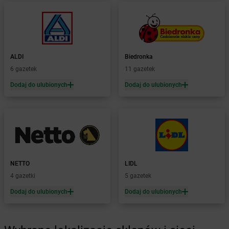
Żabka
Bochnia
Żabka
Bodzechów
Żabka
Bodzentyn
Żabka
Bogatki
Żabka
Bogatynia
ALDI
Biedronka
Żabka
Bogdaniec
6 gazetek
11 gazetek
Żabka
Bogdanowo
Dodaj do ulubionych
Dodaj do ulubionych
Żabka
Boguchwała
Żabka
Boguchwałowice
Żabka
Boguszów-Gorce
Żabka
Boguszyce
Żabka
Bohater
Żabka
Bojano
Żabka
Bojszowy
NETTO
LIDL
Żabka
Bolechowo
4 gazetki
5 gazetek
Żabka
Bolęcin
Dodaj do ulubionych
Dodaj do ulubionych
Żabka
Bolesław
Żabka
Bolesławiec
Żabka
Bolewice