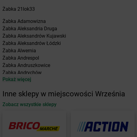
Żabka
21lok33
Żabka
Adamowizna
Żabka
Aleksandria Druga
Żabka
Aleksandrów Kujawski
Żabka
Aleksandrów Łódzki
Żabka
Alwernia
Żabka
Andrespol
Żabka
Andruszkowice
Żabka
Andrychów
Pokaż więcej
Żabka
Antonie
Żabka
Augustów
Inne sklepy w miejscowości Września
Żabka
Automat
Zobacz wszystkie sklepy
Żabka
Babica
Żabka
Babice Nowe
Żabka
Babimost
Żabka
Baborów
Żabka
Baboszewo