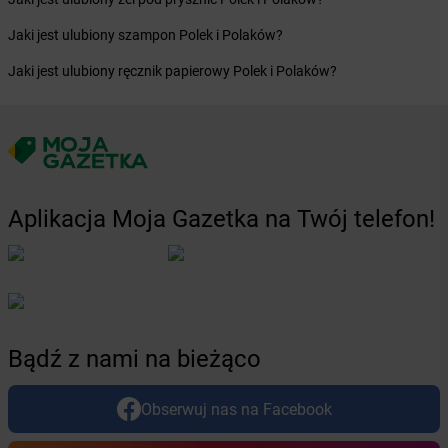
Żabka
Budziszewice
Jaki jest ulubiony szampon Polek i Polaków?
Żabka
Budzów
Żabka
Budzyń
Jaki jest ulubiony ręcznik papierowy Polek i Polaków?
Żabka
Bujaków
Żabka
Buk
Żabka
Bukowiec
Żabka
Bukowina Tatrzańska
Żabka
Bukowno
Żabka
Bulowice
Aplikacja Moja Gazetka na Twój telefon!
Żabka
Busko-Zdrój
Żabka
Bychawa
Żabka
Bycina
Żabka
Byczyna
Żabka
Bydgoszcz
Żabka
Bydlin
Bądź z nami na bieżąco
Żabka
Bydlino
Żabka
Bystra
Obserwuj nas na Facebook
Żabka
Bystra Podhalańska
Żabka
Bystry