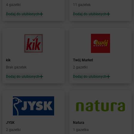
Żabka
Bęczków
4 gazetki
11 gazetek
Żabka
Będzin
Dodaj do ulubionych
Dodaj do ulubionych
Żabka
Bełchatów
Żabka
Bełsznica
Żabka
Bełżyce
Żabka
Bestwina
Żabka
Bestwinka
Żabka
Bezrzecze
Żabka
BG1
kik
Twój Market
Żabka
Biała
Brak gazetek
2 gazetki
Żabka
Biała Druga
Dodaj do ulubionych
Dodaj do ulubionych
Żabka
Biała Piska
Żabka
Biała Podlaska
Żabka
Biała Rawska
Żabka
Białe Błota
Żabka
Białka
Żabka
Białka Tatrzańska
JYSK
Natura
Żabka
Białobrzegi
2 gazetki
1 gazetka
Żabka
Białogard