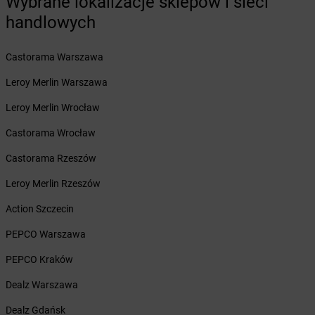
Wybrane lokalizacje sklepów i sieci
Żabka
Bolków
handlowych
Żabka
Bolszewo
Żabka
Bońki
Castorama Warszawa
Żabka
Borawe
Żabka
Borek Stary
Leroy Merlin Warszawa
Żabka
Borek Wielkopolski
Leroy Merlin Wrocław
Żabka
Borkowo
Żabka
Borne Sulinowo
Castorama Wrocław
Żabka
Boronów
Castorama Rzeszów
Żabka
Borowa
Żabka
Borowianka
Leroy Merlin Rzeszów
Żabka
Borówiec
Action Szczecin
Żabka
Borówno
Żabka
Borowo
PEPCO Warszawa
Żabka
Boruja Kościelna
PEPCO Kraków
Żabka
Borzęcin Duży
Żabka
Borzygniew
Dealz Warszawa
Żabka
Borzytuchom
Dealz Gdańsk
Żabka
Boża Wola