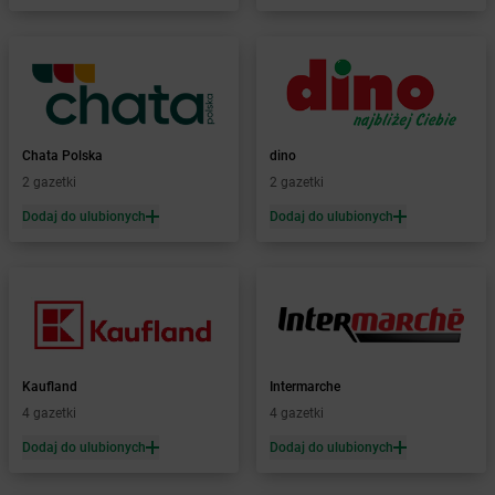
Żabka
Bilcza
Żabka
Biłgoraj
Żabka
Biórków Mały
Żabka
Biskupice
Żabka
Biskupiec
Żabka
Biskupów
Chata Polska
dino
Żabka
Blachownia
2 gazetki
2 gazetki
Żabka
Błażejewo
Dodaj do ulubionych
Dodaj do ulubionych
Żabka
Błażowa
Żabka
Blizne Łaszczyńskiego
Żabka
Bliżyn
Żabka
Blok Dobryszyce
Żabka
Błonie
Żabka
Bobolice
Kaufland
Intermarche
Żabka
Bobolin
4 gazetki
4 gazetki
Żabka
Bobowa
Żabka
Bobrek
Dodaj do ulubionych
Dodaj do ulubionych
Żabka
Bobrowniki