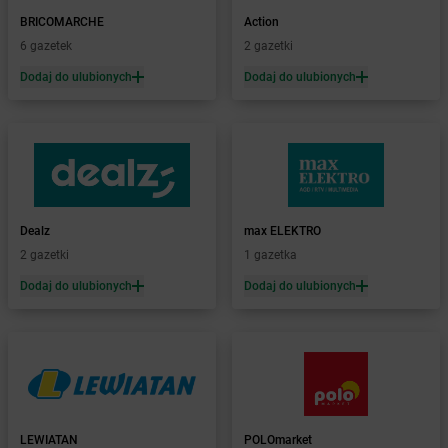
Żabka
Bachowice
BRICOMARCHE
Action
Żabka
Bądkowo
6 gazetek
2 gazetki
Żabka
Bąków
Dodaj do ulubionych
Dodaj do ulubionych
Żabka
Bałtów
Żabka
Banino
Żabka
Baniocha
Żabka
Baranowo
Żabka
Barcin
Żabka
Barczewo
Dealz
max ELEKTRO
Żabka
Bardo
2 gazetki
1 gazetka
Żabka
Barlinek
Żabka
Barniewice
Dodaj do ulubionych
Dodaj do ulubionych
Żabka
Bartąg
Żabka
Bartoszyce
Żabka
Baruchowo
Żabka
Barwałd Średni
Żabka
Barwice
Żabka
Bażanowice
LEWIATAN
POLOmarket