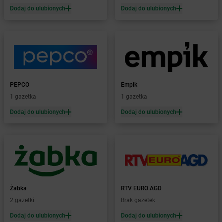
Żabka
Białogóra
Dodaj do ulubionych
Dodaj do ulubionych
Żabka
Białośliwie
Żabka
Białowieża
Żabka
Biały Dunajec
Żabka
Białystok
Żabka
Bibice
Żabka
Biczyce Dolne
PEPCO
Empik
Żabka
Biecz
1 gazetka
1 gazetka
Żabka
Biedrusko
Dodaj do ulubionych
Dodaj do ulubionych
Żabka
Bielany Wrocławskie
Żabka
Bielawa
Żabka
Bielsk
Żabka
Bielsk Podlaski
Żabka
Bielsko
Żabka
Bielsko-Biała
Żabka
Bieniewice
Żabka
RTV EURO AGD
Żabka
Bieruń
2 gazetki
Brak gazetek
Żabka
Biery
Dodaj do ulubionych
Dodaj do ulubionych
Żabka
Bieżuń