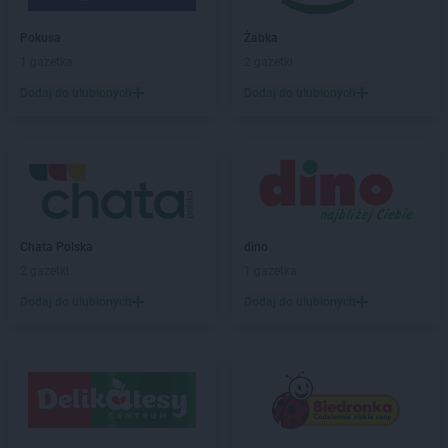
Euro Sklep
Cedzyna
Pokusa
Żabka
Euro Sklep
Chęciny
1 gazetka
2 gazetki
Euro Sklep
Chełmek
Dodaj do ulubionych
Dodaj do ulubionych
Euro Sklep
Chmielnik
Euro Sklep
Chomranice
Euro Sklep
Choroń
Euro Sklep
Chrzanów
Euro Sklep
Cieszanów
Euro Sklep
Cieszyn
Euro Sklep
Cisna
Chata Polska
dino
Euro Sklep
Czadrów
2 gazetki
1 gazetka
Euro Sklep
Czarków
Dodaj do ulubionych
Dodaj do ulubionych
Euro Sklep
Czarna Wieś
Euro Sklep
Czarny Las
Euro Sklep
Czasław
Euro Sklep
Czchów
Euro Sklep
Czechowice-Dziedzice
Euro Sklep
Czechówka