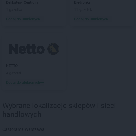
Delikatesy Centrum
Biedronka
Euro Sklep
Częstochowa
1 gazetka
11 gazetek
Euro Sklep
Czudec
Dodaj do ulubionych
Dodaj do ulubionych
Euro Sklep
Dąbrowa Górnicza
Euro Sklep
Dobrowoda
Euro Sklep
Dobrzeń Wielki
Euro Sklep
Domaradz
Euro Sklep
Domaradzka Kuźnia
Euro Sklep
Domostawa
NETTO
Euro Sklep
Dziadowa Kłoda
4 gazetki
Euro Sklep
Dzięgielów
Dodaj do ulubionych
Euro Sklep
Gilowice
Euro Sklep
Glinik
Euro Sklep
Gliwice
Wybrane lokalizacje sklepów i sieci
Euro Sklep
Gnojno
handlowych
Euro Sklep
Goczałkowice-Zdrój
Euro Sklep
Góra Motyczna
Castorama Warszawa
Euro Sklep
Górki