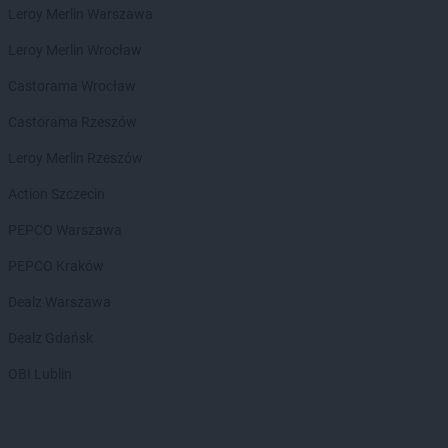
Euro Sklep
Górna Wieś
Leroy Merlin Warszawa
Euro Sklep
Gorzków
Leroy Merlin Wrocław
Euro Sklep
Gorzów
Euro Sklep
Gościeradów Ukazowy
Castorama Wrocław
Euro Sklep
Gostyń
Castorama Rzeszów
Euro Sklep
Grębów
Euro Sklep
Gródek
Leroy Merlin Rzeszów
Euro Sklep
Grodziec
Action Szczecin
Euro Sklep
Grojec
Euro Sklep
Grudziądz
PEPCO Warszawa
Euro Sklep
Grzegorzowice Wielkie
PEPCO Kraków
Euro Sklep
Gumna
Dealz Warszawa
Euro Sklep
Hanna
Euro Sklep
Harmęże
Dealz Gdańsk
Euro Sklep
Hoczew
OBI Lublin
Euro Sklep
Horyniec-Zdrój
Euro Sklep
Husów
Euro Sklep
Igołomia