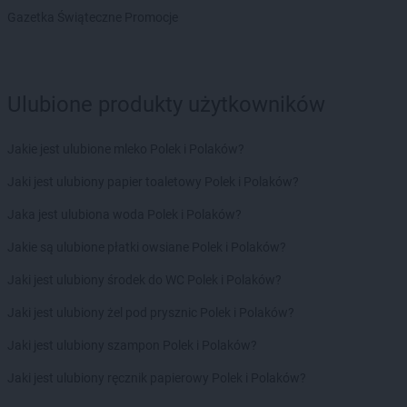
Gazetka Świąteczne Promocje
Euro Sklep
Kamieniec
Euro Sklep
Kamienna Góra
Euro Sklep
Kaniów
Euro Sklep
Karpacz
Ulubione produkty użytkowników
Euro Sklep
Katowice
Euro Sklep
Kęty
Jakie jest ulubione mleko Polek i Polaków?
Euro Sklep
Kielce
Jaki jest ulubiony papier toaletowy Polek i Polaków?
Euro Sklep
Klecza Górna
Euro Sklep
Kłobuck
Jaka jest ulubiona woda Polek i Polaków?
Euro Sklep
Kluczewsko
Jakie są ulubione płatki owsiane Polek i Polaków?
Euro Sklep
Kobielice
Euro Sklep
Kolbuszowa
Jaki jest ulubiony środek do WC Polek i Polaków?
Euro Sklep
Kolbuszowa Dolna
Jaki jest ulubiony żel pod prysznic Polek i Polaków?
Euro Sklep
Kończyce Wielkie
Euro Sklep
Koniaków
Jaki jest ulubiony szampon Polek i Polaków?
Euro Sklep
Końskie
Jaki jest ulubiony ręcznik papierowy Polek i Polaków?
Euro Sklep
Koszyce Małe
Euro Sklep
Koszyce Wielkie