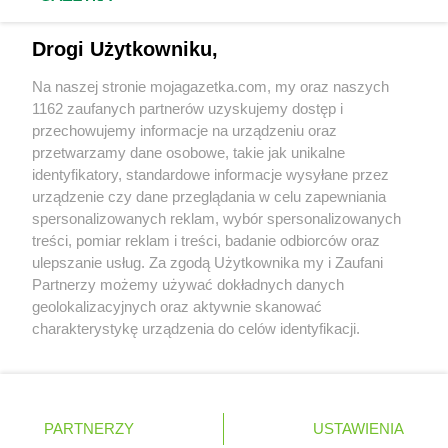
Euro Sklep
Łuków
Napisz do nas:
support@mojagazetka.com
Drogi Użytkowniku,
Współpraca z nami
Euro Sklep
Lądek-Zdrój
Euro Sklep
Laszki
Na naszej stronie mojagazetka.com, my oraz naszych
Zobacz szczegóły
Euro Sklep
Legnica
1162 zaufanych partnerów uzyskujemy dostęp i
Retail Radar – analiza rynku
przechowujemy informacje na urządzeniu oraz
Euro Sklep
Lesko
przetwarzamy dane osobowe, takie jak unikalne
Euro Sklep
Leżajsk
identyfikatory, standardowe informacje wysyłane przez
Euro Sklep
Lgota Mała
Wasze ulubione produkty
urządzenie czy dane przeglądania w celu zapewniania
Euro Sklep
Librantowa
spersonalizowanych reklam, wybór spersonalizowanych
Euro Sklep
Ligota
Regulamin serwisu i polityka prywatności
treści, pomiar reklam i treści, badanie odbiorców oraz
Euro Sklep
Lubaczów
ulepszanie usług. Za zgodą Użytkownika my i Zaufani
Euro Sklep
Lublin
Mapa strony
Partnerzy możemy używać dokładnych danych
Euro Sklep
Lubomierz
geolokalizacyjnych oraz aktywnie skanować
Zawsze najnowsze gazetki w naszej
Wszystkie miasta z lokalizacjami sklepów
Euro Sklep
Luborzyca
charakterystykę urządzenia do celów identyfikacji.
Ponieważ cenimy Twoją prywatność, prosimy o zgodę na
aplikacji
Euro Sklep
Majdan Królewski
korzystanie z tych technologii poprzez kliknięcie
Euro Sklep
Marcinkowice
„Akceptuję”. Zgoda jest dobrowolna i zawsze możesz ją
Euro Sklep
Marszowice
+ 1,5 mln zadowolonych kupujących
zmienić/wycofać klikając przycisk ustawień prywatności
Polska
Czechy
Ukraina
Litwa
Słowacja
Rumunia
PARTNERZY
USTAWIENIA
Euro Sklep
Masłomiąca
znajdujący się w lewym dolnym rogu strony