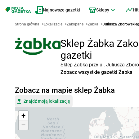
Najnowsze gazetki
Sklepy
Hit
Strona główna
>
Lokalizacje
>
Zakopane
>
Żabka
>
Juliusza Zborowskie
Sklep Żabka Zakop
gazetki
Sklep Żabka przy ul. Juliusza Zbor
Zobacz wszystkie gazetki Żabka
Zobacz na mapie sklep Żabka
Znajdź moją lokalizację
+
−