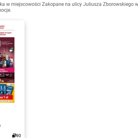
ka w miejscowości Zakopane na ulicy Juliusza Zborowskiego wa
mocje.
A
90