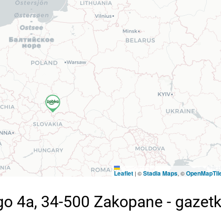
Leaflet
Stadia Maps
OpenMapTil
|
©
, ©
o 4a, 34-500 Zakopane - gazet