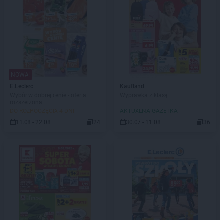
NOWA!
E.Leclerc
Kaufland
Wybór w dobrej cenie - oferta
Wyprawka z klasą
rozszerzona
DO ROZPOCZĘCIA 4 DNI
AKTUALNA GAZETKA
11.08 - 22.08
24
30.07 - 11.08
36