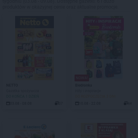
tygodniu (03.08 - 09.08). Dostępne gazetki: 6 i dużo
produktów w okazyjnej cenie oraz aktualne promocje.
NOWA!
NETTO
Biedronka
Gazetka spożywcza
Hity i inspiracje
DO KOŃCA 1 DZIEŃ
DO ROZPOCZĘCIA 3 DNI
03.08 - 08.08
37
10.08 - 22.08
44