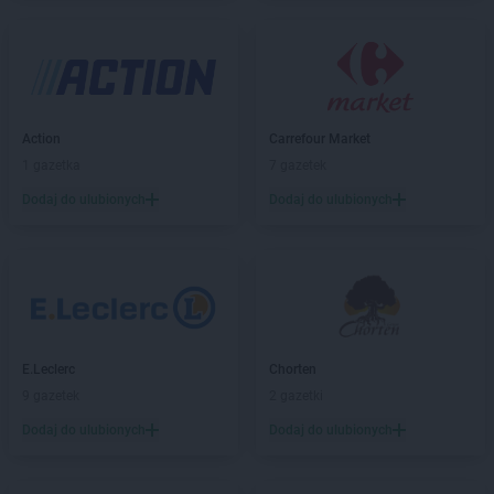
BLU
Łódź
BLU
Łomża
BLU
Łowicz
BLU
Lublin
Action
Carrefour Market
BLU
Lubliniec
1 gazetka
7 gazetek
BLU
Mława
Dodaj do ulubionych
Dodaj do ulubionych
BLU
Namysłów
BLU
Nowy Sącz
BLU
Olsztyn
BLU
Ostrowiec Świętokrzyski
E.Leclerc
Chorten
BLU
Piła
9 gazetek
2 gazetki
BLU
Piotrków Trybunalski
BLU
Płońsk
Dodaj do ulubionych
Dodaj do ulubionych
BLU
Poznań
BLU
Pułtusk