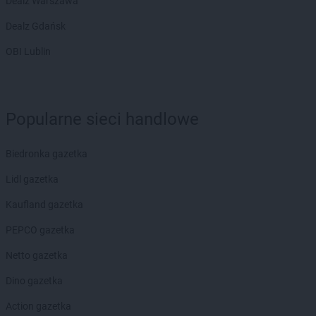
Dealz Warszawa
Dealz Gdańsk
OBI Lublin
Popularne sieci handlowe
Biedronka gazetka
Lidl gazetka
Kaufland gazetka
PEPCO gazetka
Netto gazetka
Dino gazetka
Action gazetka