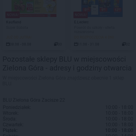
NOWA!
NOWA!
Kaufland
E.Leclerc
Super Sobota
Powrót do szkoły - oferta
rozszerzona
JUŻ OD JUTRA!
DO ROZPOCZĘCIA 4 DNI
08.08 - 08.08
30
11.08 - 31.08
32
Pozostałe sklepy BLU w miejscowości
Zielona Góra - adresy i godziny otwarcia
W miejscowości Zielona Góra znajdziesz obecnie 1 sklep
BLU.
BLU
Zielona Góra
Zacisze 22
Poniedziałek:
10:00 - 18:00
Wtorek:
10:00 - 18:00
Środa:
10:00 - 18:00
Czwartek:
10:00 - 18:00
Piątek:
10:00 - 18:00