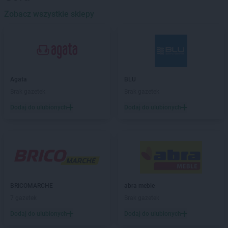
Zobacz wszystkie sklepy
BLU
Dębica
BLU
Elbląg
BLU
Ełk
BLU
Giżycko
BLU
Agata
Gniezno
BLU
BLU
Brak gazetek
Grudziądz
Brak gazetek
Dodaj do ulubionych
Dodaj do ulubionych
BLU
Iława
BLU
Inowrocław
BLU
Katowice
BLU
Kędzierzyn-Koźle
BLU
Kielce
BLU
Koluszki
BRICOMARCHE
abra meble
BLU
Koszalin
7 gazetek
Brak gazetek
BLU
Krosno
Dodaj do ulubionych
Dodaj do ulubionych
BLU
Kwidzyn