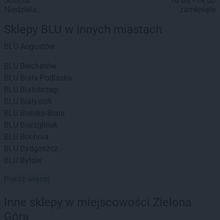
Sobota:
10:00 - 14:00
Niedziela:
zamknięte
Sklepy BLU w innych miastach
BLU
Augustów
BLU
Bełchatów
BLU
Biała Podlaska
BLU
Białobrzegi
BLU
Białystok
BLU
Bielsko-Biała
BLU
Bierzglinek
BLU
Bochnia
BLU
Bydgoszcz
BLU
Bytów
Pokaż więcej
BLU
Chełm
BLU
Chojnice
Inne sklepy w miejscowości Zielona
BLU
Ciechanów
Góra
BLU
Cieszyn