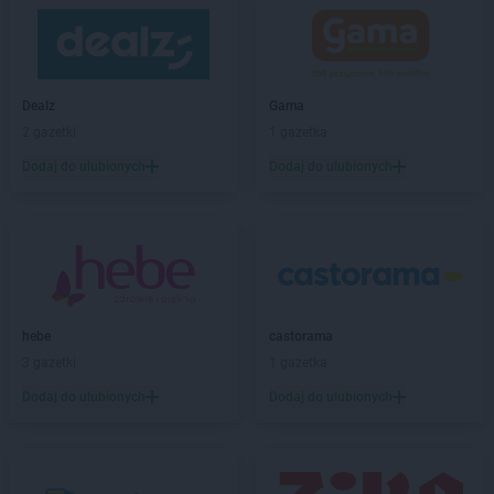
BLU
Radom
BLU
Rumia
BLU
Rzeszów
Dealz
Gama
BLU
Siedlce
2 gazetki
1 gazetka
BLU
Skarżysko-Kamienna
Dodaj do ulubionych
Dodaj do ulubionych
BLU
Skierniewice
BLU
Słupsk
BLU
Starogard Gdański
BLU
Suwałki
BLU
Świdnica
hebe
castorama
BLU
Tarnobrzeg
3 gazetki
1 gazetka
BLU
Tarnów
Dodaj do ulubionych
Dodaj do ulubionych
BLU
Tczew
BLU
Toruń
BLU
Węgrów