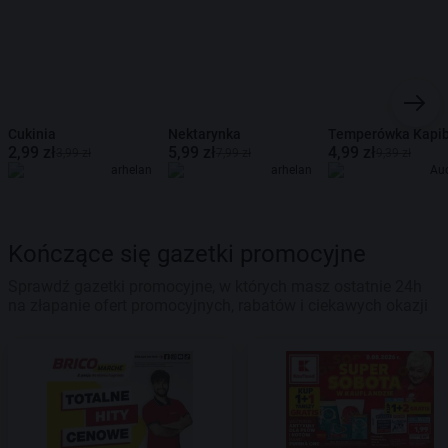
Cukinia
Nektarynka
Temperówka Kapi
2,99 zł
5,99 zł
4,99 zł
3,99 zł
7,99 zł
9,39 zł
arhelan
arhelan
Au
Kończące się gazetki promocyjne
Sprawdź gazetki promocyjne, w których masz ostatnie 24h
na złapanie ofert promocyjnych, rabatów i ciekawych okazji