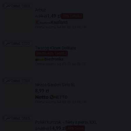
Trend:
2989
Trend: 2989
Arbuz
1,49 zł
4,99 zł
70% TANIEJ
Kaufland
Oferta ważna od 06.08 do 08.08
Trend:
2722
Trend: 2722
Twaróg Klinek Delikate
DRUGI 40% TANIEJ
Biedronka
Oferta ważna od 03.08 do 08.08
Trend:
2704
Trend: 2704
Wrzos Garden Girls XL
8,99 zł
NETTO
Oferta ważna od 03.08 do 08.08
Trend:
2685
Trend: 2685
Polski kurczak – filety z piersi, XXL
14,99 zł
24,80 zł
39% taniej