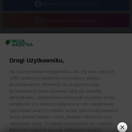
Obserwuj nas na Facebook
Obserwuj nas na Instagram
Masz sugestie lub pytania?
Napisz do nas:
support@mojagazetka.com
Drogi Użytkowniku,
Współpraca z nami
Na naszej stronie mojagazetka.com, my oraz naszych
Zobacz szczegóły
1162 zaufanych partnerów uzyskujemy dostęp i
Retail Radar – analiza rynku
przechowujemy informacje na urządzeniu oraz
przetwarzamy dane osobowe, takie jak unikalne
identyfikatory, standardowe informacje wysyłane przez
Wasze ulubione produkty
urządzenie czy dane przeglądania w celu zapewniania
spersonalizowanych reklam, wybór spersonalizowanych
Regulamin serwisu i polityka prywatności
treści, pomiar reklam i treści, badanie odbiorców oraz
ulepszanie usług. Za zgodą Użytkownika my i Zaufani
Mapa strony
Partnerzy możemy używać dokładnych danych