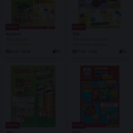
NOWA!
NOWA!
Kaufland
TEDi
Super Sobota
Tedi Powrót do szkoły
JUŻ OD JUTRA!
AKTUALNA GAZETKA
08.08 - 08.08
30
07.08 - 15.08
22
NOWA!
NOWA!
dino
ALDI