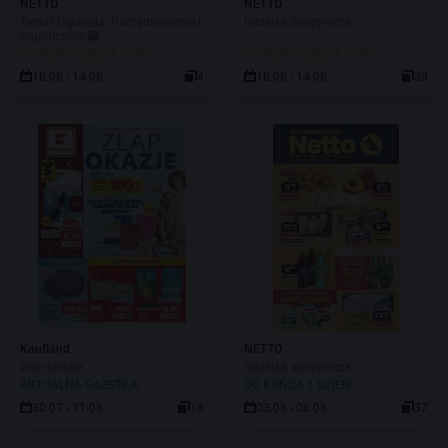
NETTO
NETTO
Temat tygodnia: Porządkowanie i
Gazetka spożywcza
organizacja 🗃️
DO ROZPOCZĘCIA 3 DNI
DO ROZPOCZĘCIA 3 DNI
10.08 - 14.08
4
10.08 - 14.08
38
Kaufland
NETTO
Złap okazje
Gazetka spożywcza
AKTUALNA GAZETKA
DO KOŃCA 1 DZIEŃ
30.07 - 11.08
18
03.08 - 08.08
37