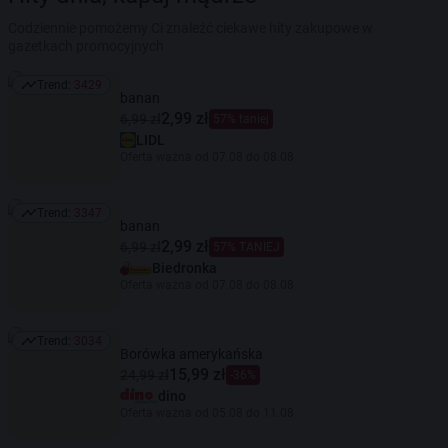
Codziennie pomożemy Ci znaleźć ciekawe hity zakupowe w
gazetkach promocyjnych
Trend:
3429
Trend: 3429
banan
2,99 zł
6,99 zł
57% taniej
LIDL
Oferta ważna od 07.08 do 08.08
Trend:
3347
Trend: 3347
banan
2,99 zł
6,99 zł
57% TANIEJ
Biedronka
Oferta ważna od 07.08 do 08.08
Trend:
3034
Trend: 3034
Borówka amerykańska
15,99 zł
24,99 zł
-36%
dino
Oferta ważna od 05.08 do 11.08