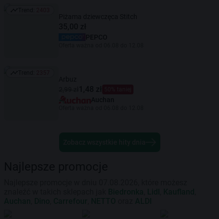
Trend:
2403
Trend: 2403
Piżama dziewczęca Stitch
35,00 zł
PEPCO
Oferta ważna od 06.08 do 12.08
Trend:
2357
Trend: 2357
Arbuz
1,48 zł
2,99 zł
50% taniej
Auchan
Oferta ważna od 06.08 do 12.08
Zobacz wszystkie hity dnia
Najlepsze promocje
Najlepsze promocje w dniu 07.08.2026, które możesz
znaleźć w takich sklepach jak
Biedronka
,
Lidl
,
Kaufland
,
Auchan
,
Dino
,
Carrefour
,
NETTO
oraz
ALDI