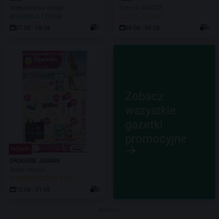
Weekendowe okazje
Tylko w SOBOTĘ
DO KOŃCA 1 DZIEŃ
JUŻ OD JUTRA!
07.08 - 08.08
7
08.08 - 08.08
4
Zobacz
wszystkie
gazetki
promocyjne
NOWA!
DROGERIE JASMIN
Super okazje!
DO ROZPOCZĘCIA 3 DNI
10.08 - 31.08
8
Reklama