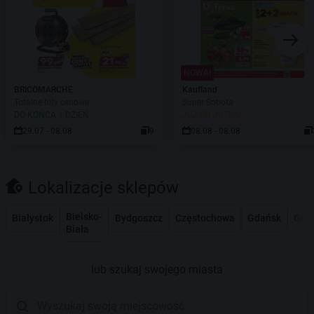
NOWA!
BRICOMARCHE
Kaufland
Totalne hity cenowe
Super Sobota
DO KOŃCA 1 DZIEŃ
JUŻ OD JUTRA!
29.07 - 08.08
9
08.08 - 08.08
Lokalizacje sklepów
Bielsko-
Białystok
Bydgoszcz
Częstochowa
Gdańsk
Gdy
Biała
lub szukaj swojego miasta