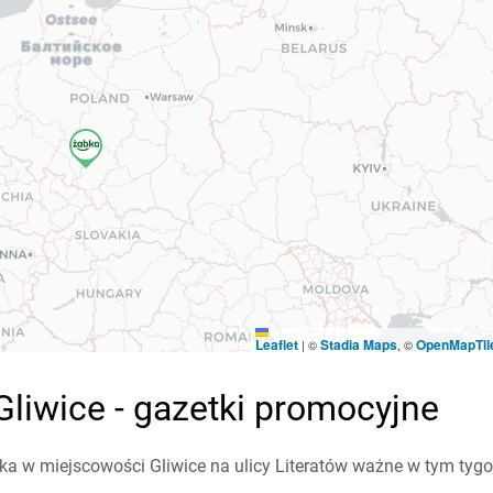
Leaflet
Stadia Maps
OpenMapTil
|
©
, ©
Gliwice - gazetki promocyjne
a w miejscowości Gliwice na ulicy Literatów ważne w tym tygodn