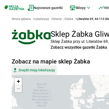
Najnowsze gazetki
Sklepy
Hit
Strona główna
>
Lokalizacje
>
Gliwice
>
Żabka
>
Literatów 69, 44-113 Gli
Sklep Żabka Gliwi
Sklep Żabka przy ul. Literatów 69
Zobacz wszystkie gazetki Żabka
Zobacz na mapie sklep Żabka
Znajdź moją lokalizację
+
−