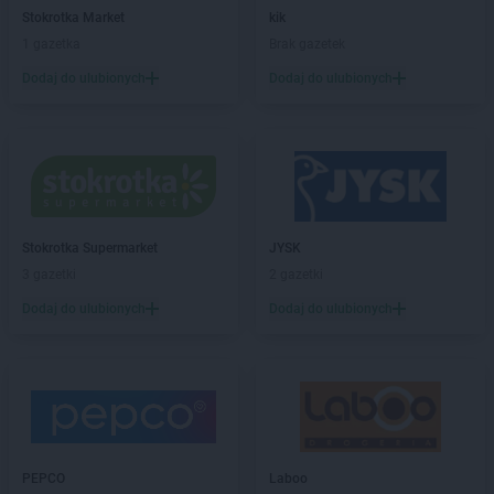
abra meble
Sanok
Stokrotka Market
kik
abra meble
Siedlce
1 gazetka
Brak gazetek
abra meble
Sosnowiec
Dodaj do ulubionych
Dodaj do ulubionych
abra meble
Stalowa Wola
abra meble
Starachowice
abra meble
Starogard Gdański
abra meble
Suwałki
abra meble
Szczecin
abra meble
Szczecinek
Stokrotka Supermarket
JYSK
abra meble
Świdnica
3 gazetki
2 gazetki
abra meble
Świecie
Dodaj do ulubionych
Dodaj do ulubionych
abra meble
Tarnów
abra meble
Tczew
abra meble
Tomaszów Lubelski
abra meble
Tomaszów Mazowiecki
abra meble
Toruń
abra meble
Turek
PEPCO
Laboo
abra meble
Tychy