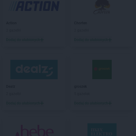
abra meble
Katowice
abra meble
Kęty
abra meble
Kielce
abra meble
Kluczbork
Action
Chorten
abra meble
Kobylnica
2 gazetki
2 gazetki
abra meble
Koło
Dodaj do ulubionych
Dodaj do ulubionych
abra meble
Kołobrzeg
abra meble
Konin
abra meble
Kraków
abra meble
Kutno
abra meble
Lębork
abra meble
Legnica
Dealz
groszek
abra meble
Leszno
2 gazetki
5 gazetek
abra meble
Lubartów
Dodaj do ulubionych
Dodaj do ulubionych
abra meble
Lublin
abra meble
Łódź
abra meble
Malbork