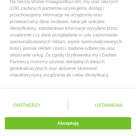
Na naszej stronie mojagazetka.com, my oraz naszych
Zobacz szczegóły
1160 zaufanych partnerów uzyskujemy dostęp i
Retail Radar – analiza rynku
przechowujemy informacje na urządzeniu oraz
przetwarzamy dane osobowe, takie jak unikalne
identyfikatory, standardowe informacje wysyłane przez
Wasze ulubione produkty
urządzenie czy dane przeglądania w celu zapewniania
spersonalizowanych reklam, wybór spersonalizowanych
Regulamin serwisu i polityka prywatności
treści, pomiar reklam i treści, badanie odbiorców oraz
ulepszanie usług. Za zgodą Użytkownika my i Zaufani
Mapa strony
Partnerzy możemy używać dokładnych danych
geolokalizacyjnych oraz aktywnie skanować
Zawsze najnowsze gazetki w naszej
Wszystkie miasta z lokalizacjami sklepów
charakterystykę urządzenia do celów identyfikacji.
Ponieważ cenimy Twoją prywatność, prosimy o zgodę na
aplikacji
korzystanie z tych technologii poprzez kliknięcie
„Akceptuję”. Zgoda jest dobrowolna i zawsze możesz ją
+ 1,5 mln zadowolonych kupujących
zmienić/wycofać klikając przycisk ustawień prywatności
Polska
Czechy
Ukraina
Litwa
Słowacja
Rumunia
PARTNERZY
USTAWIENIA
znajdujący się w lewym dolnym rogu strony
. Niektóre rodzaje przetwarzania danych nie wymagają
Akceptuję
zgody użytkownika, ale masz prawo sprzeciwić się
©
2026
Moja Gazetka Sp. z o.o.
Kontynuuj na stronie
takiemu przetwarzaniu. Preferencje będą miały