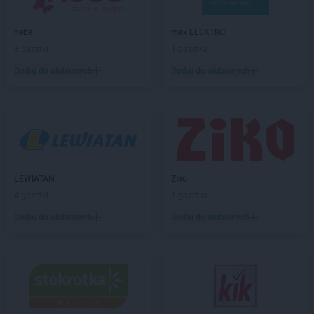
abra meble
Mielec
abra meble
Mrągowo
hebe
max ELEKTRO
3 gazetki
1 gazetka
abra meble
Nowy Targ
Dodaj do ulubionych
Dodaj do ulubionych
abra meble
Olkusz
abra meble
Olsztyn
abra meble
Ostrowiec Świętokrzyski
abra meble
Oświęcim
abra meble
Piła
abra meble
Piotrków Trybunalski
LEWIATAN
Ziko
abra meble
Pisz
4 gazetki
1 gazetka
abra meble
Płońsk
Dodaj do ulubionych
Dodaj do ulubionych
abra meble
Poznań
abra meble
Racibórz
abra meble
Radom
abra meble
Rzeszów