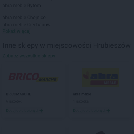
abra meble
Bytom
abra meble
Chojnice
abra meble
Ciechanów
Pokaż więcej
abra meble
Dębica
abra meble
Działdowo
Inne sklepy w miejscowości Hrubieszów
abra meble
Zobacz wszystkie sklepy
Giżycko
abra meble
Gliwice
abra meble
Głogów
abra meble
Gniezno
abra meble
Gorzów Wielkopolski
abra meble
Grajewo
BRICOMARCHE
abra meble
abra meble
Grudziądz
6 gazetek
1 gazetka
abra meble
Hrubieszów
Dodaj do ulubionych
Dodaj do ulubionych
abra meble
Jędrzejów