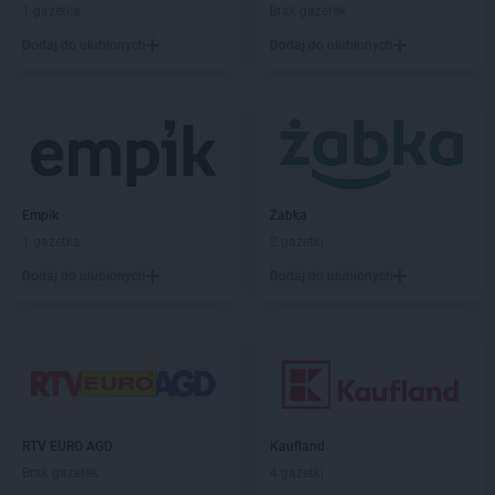
1 gazetka
Brak gazetek
abra meble
Wałbrzych
Dodaj do ulubionych
Dodaj do ulubionych
abra meble
Warszawa
abra meble
Włocławek
abra meble
Wołomin
abra meble
Zabrze
abra meble
Zamość
abra meble
Zawiercie
Empik
Żabka
abra meble
Zielona Góra
1 gazetka
2 gazetki
Dodaj do ulubionych
Dodaj do ulubionych
abra meble
Żywiec
RTV EURO AGD
Kaufland
Brak gazetek
4 gazetki