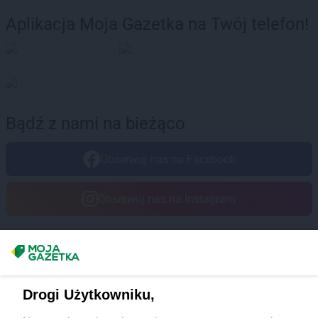
Aplikacja Moja Gazetka na Twój telefon!
Bądź z nami na bieżąco
Obserwuj nas na Facebook
Obserwuj nas na Instagram
Masz sugestie lub pytania?
Napisz do nas:
support@mojagazetka.com
Drogi Użytkowniku,
Współpraca z nami