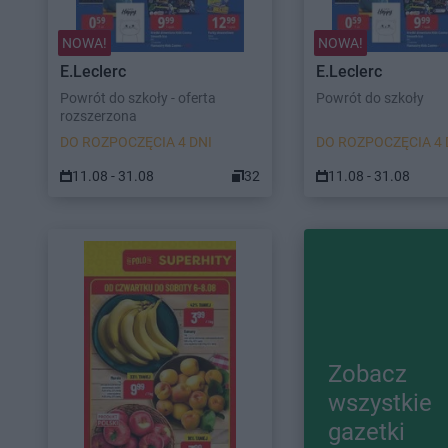
NOWA!
NOWA!
E.Leclerc
E.Leclerc
Powrót do szkoły - oferta
Powrót do szkoły
rozszerzona
DO ROZPOCZĘCIA 4 DNI
DO ROZPOCZĘCIA 4 
11.08 - 31.08
32
11.08 - 31.08
Zobacz
wszystkie
gazetki