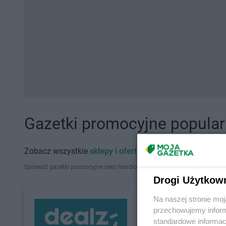
Gazetki promocyjne popularn
Zobacz wszystkie
sklepy i oferty promocyjne
Sprawdź gazetki promocyjne sieci handlowych, które działają w Polsce. Zna
Drogi Użytkow
Na naszej stronie mo
przechowujemy informa
standardowe informac