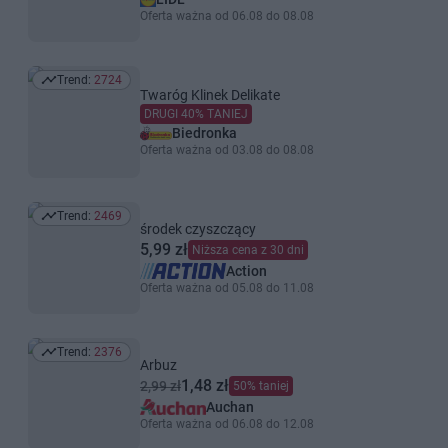
Oferta ważna od 06.08 do 08.08
Trend:
2724
Trend: 2724
Twaróg Klinek Delikate
DRUGI 40% TANIEJ
Biedronka
Oferta ważna od 03.08 do 08.08
Trend:
2469
Trend: 2469
środek czyszczący
5,99 zł
Niższa cena z 30 dni
Action
Oferta ważna od 05.08 do 11.08
Trend:
2376
Trend: 2376
Arbuz
1,48 zł
2,99 zł
50% taniej
Auchan
Oferta ważna od 06.08 do 12.08