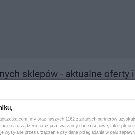
ych sklepów - aktualne oferty 
jdziesz tutaj sklepy należące do lokalnych sieci oraz duże, znane super- i hipermar
niku,
jagazetka.com, my oraz naszych 1162 zaufanych partnerów uzyskuj
cje na urządzeniu oraz przetwarzamy dane osobowe, takie jak unika
je wysyłane przez urządzenie czy dane przeglądania w celu zapewn