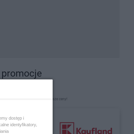
i promocje
kety. Najlepsze promocje i najniższe ceny!
emy dostęp i
lne identyfikatory,
iania