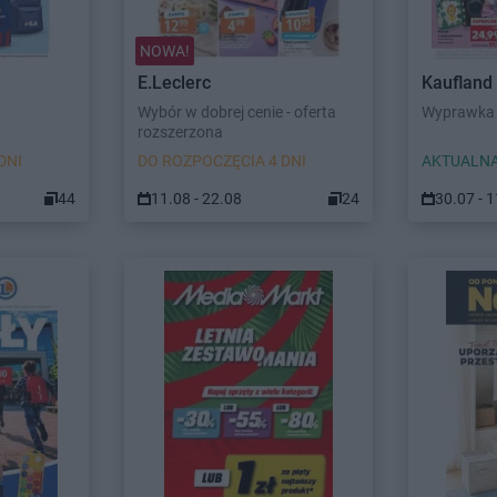
NOWA!
E.Leclerc
Kaufland
Wybór w dobrej cenie - oferta
Wyprawka 
rozszerzona
DNI
DO ROZPOCZĘCIA 4 DNI
AKTUALNA
44
11.08 - 22.08
24
30.07 - 