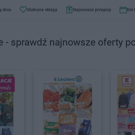
y dnia
Ulubione sklepy
Najnowsze przepisy
Dni
e - sprawdź najnowsze oferty p