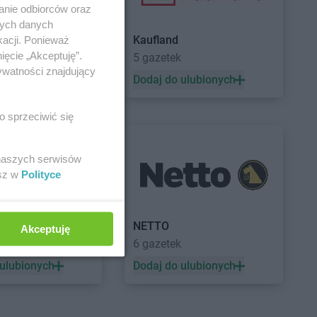
anie odbiorców oraz
nych danych
Kaufland
kacji. Ponieważ
ięcie „Akceptuję”.
5 gazetek
ywatności znajdujący
 ulubionych
Dodaj do ulubionych
o sprzeciwić się
 naszych serwisów
esz w
Polityce
a
NETTO
Akceptuję
ek
6 gazetek
 ulubionych
Dodaj do ulubionych