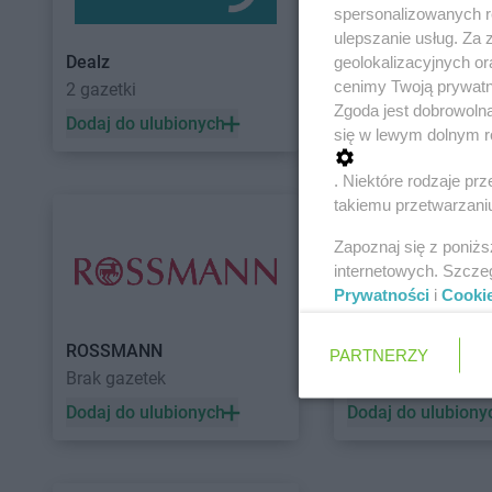
spersonalizowanych re
ulepszanie usług. Za
Dealz
POLOmarket
geolokalizacyjnych or
cenimy Twoją prywatno
2 gazetki
11 gazetek
Zgoda jest dobrowoln
Dodaj do ulubionych
Dodaj do ulubiony
się w lewym dolnym r
. Niektóre rodzaje p
takiemu przetwarzaniu
Zapoznaj się z poniż
internetowych. Szcze
Prywatności
i
Cooki
ROSSMANN
Auchan
PARTNERZY
Brak gazetek
5 gazetek
Dodaj do ulubionych
Dodaj do ulubiony