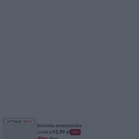
Trend:
3016
Trend: 3016
Borówka amerykańska
15,99 zł
24,99 zł
-36%
dino