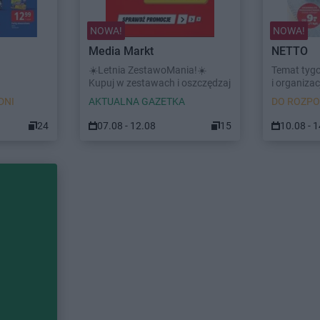
NOWA!
NOWA!
Media Markt
NETTO
☀️Letnia ZestawoMania!☀️
Temat tyg
Kupuj w zestawach i oszczędzaj
i organizacj
DNI
AKTUALNA GAZETKA
DO ROZPO
24
07.08 - 12.08
15
10.08 - 