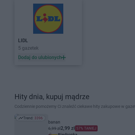
LIDL
5 gazetek
Dodaj do ulubionych
Hity dnia, kupuj mądrze
Codziennie pomożemy Ci znaleźć ciekawe hity zakupowe w gaz
Trend:
3396
Trend: 3396
banan
2,99 zł
6,99 zł
57% TANIEJ
Biedronka