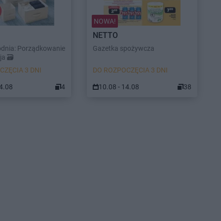
NOWA!
NETTO
odnia: Porządkowanie
Gazetka spożywcza
a 🗃️
CZĘCIA 3 DNI
DO ROZPOCZĘCIA 3 DNI
14.08
4
10.08 - 14.08
38