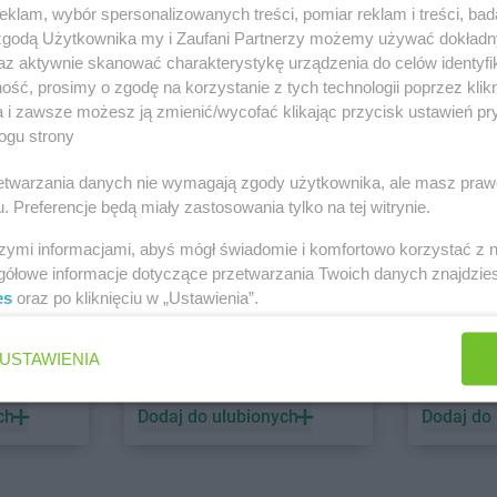
klam, wybór spersonalizowanych treści, pomiar reklam i treści, bad
 zgodą Użytkownika my i Zaufani Partnerzy możemy używać dokład
PEPCO
dino
az aktywnie skanować charakterystykę urządzenia do celów identyfi
ść, prosimy o zgodę na korzystanie z tych technologii poprzez klikn
1 gazetka
2 gazetki
a i zawsze możesz ją zmienić/wycofać klikając przycisk ustawień pr
ch
Dodaj do ulubionych
Dodaj do
ogu strony
rzetwarzania danych nie wymagają zgody użytkownika, ale masz praw
. Preferencje będą miały zastosowania tylko na tej witrynie.
szymi informacjami, abyś mógł świadomie i komfortowo korzystać z
gółowe informacje dotyczące przetwarzania Twoich danych znajdzi
es
oraz po kliknięciu w „Ustawienia”.
ALDI
Biedronk
USTAWIENIA
6 gazetek
12 gazet
ch
Dodaj do ulubionych
Dodaj do