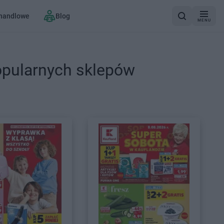
 handlowe
Blog
MENU
opularnych sklepów