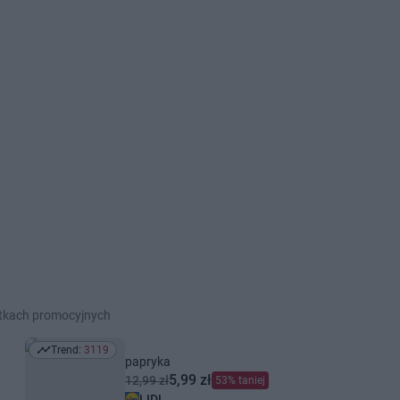
etkach promocyjnych
Trend:
3119
Trend: 3119
papryka
5,99 zł
12,99 zł
53% taniej
LIDL