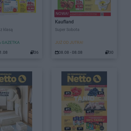
NOWA!
Kaufland
z klasą
Super Sobota
 GAZETKA
JUŻ OD JUTRA!
11.08
36
08.08 - 08.08
30