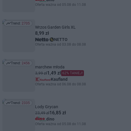
Oferta ważna od 05.08 do 11.08
Trend:
2705
Trend: 2705
Wrzos Garden Girls XL
8,99 zł
NETTO
Oferta ważna od 03.08 do 08.08
Trend:
2456
Trend: 2456
marchew młoda
1,49 zł
3,99 zł
62% TANIEJ!
Kaufland
Oferta ważna od 06.08 do 08.08
Trend:
2335
Trend: 2335
Lody Grycan
16,85 zł
23,49 zł
dino
Oferta ważna od 05.08 do 11.08