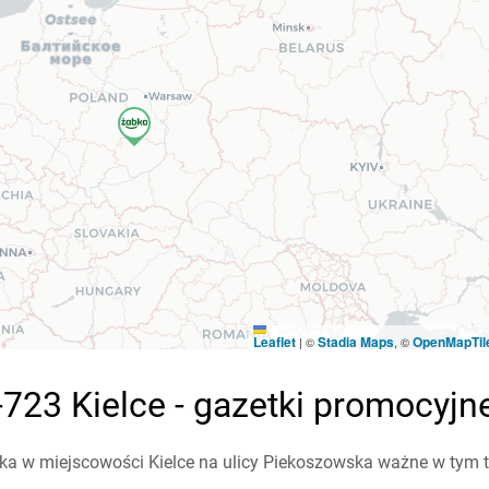
Leaflet
Stadia Maps
OpenMapTil
|
©
, ©
723 Kielce - gazetki promocyjn
a w miejscowości Kielce na ulicy Piekoszowska ważne w tym tyg