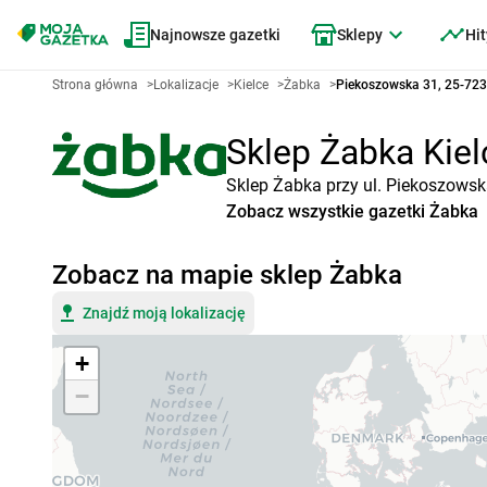
Najnowsze gazetki
Sklepy
Hit
Strona główna
>
Lokalizacje
>
Kielce
>
Żabka
>
Piekoszowska 31, 25-723
Sklep Żabka Kiel
Sklep Żabka przy ul. Piekoszowska
Zobacz wszystkie gazetki Żabka
Zobacz na mapie sklep Żabka
Znajdź moją lokalizację
+
−