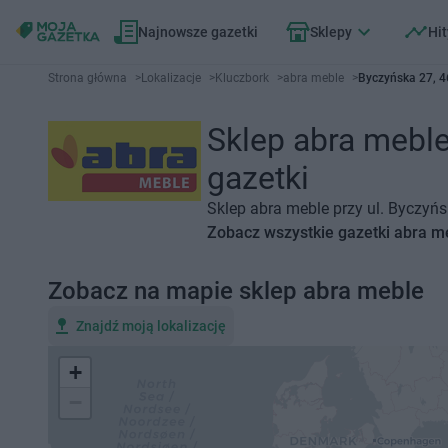
Najnowsze gazetki
Sklepy
Hit
Strona główna
>
Lokalizacje
>
Kluczbork
>
abra meble
>
Byczyńska 27, 4
Sklep abra meble
gazetki
Sklep abra meble przy ul. Byczyńs
Zobacz wszystkie gazetki abra m
Zobacz na mapie sklep abra meble
Znajdź moją lokalizację
+
−