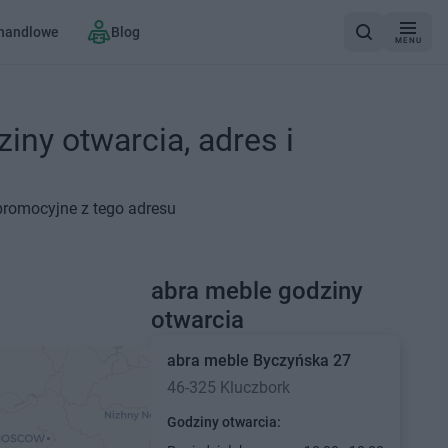
 handlowe
Blog
MENU
iny otwarcia, adres i
 promocyjne z tego adresu
abra meble godziny
otwarcia
abra meble
Byczyńska 27
46-325 Kluczbork
Godziny otwarcia: