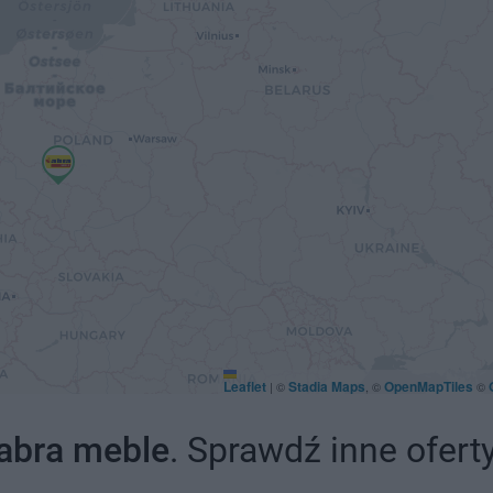
Leaflet
Stadia Maps
OpenMapTiles
|
©
, ©
©
abra meble
. Sprawdź inne ofert