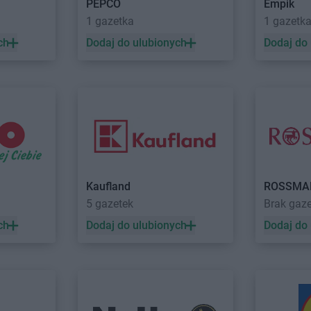
PEPCO
Empik
w Lubelski
abra meble
Tomaszów
abra meble
1 gazetka
1 gazetk
Mazowiecki
abra meble
ch
Dodaj do ulubionych
Dodaj do
wa
abra meble
Włocławek
abra meble
abra meble
Zawiercie
abra meble
Kaufland
ROSSMA
5 gazetek
Brak gaz
ch
Dodaj do ulubionych
Dodaj do