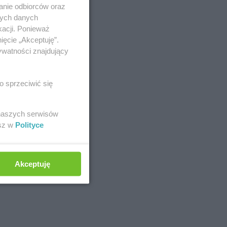
anie odbiorców oraz
nych danych
kacji. Ponieważ
ięcie „Akceptuję”.
ywatności znajdujący
Bytom
o sprzeciwić się
 naszych serwisów
esz w
Polityce
Grudziądz
Akceptuję
Kołobrzeg
abra meble
Kraków