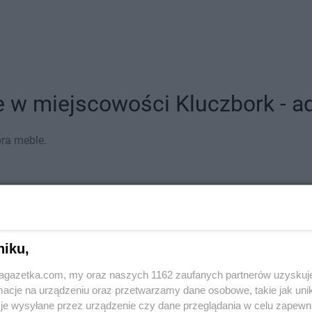
 w miejscowości Kluczbork - ad
bra meble.
niku,
jagazetka.com, my oraz naszych 1162 zaufanych partnerów uzyskuj
cje na urządzeniu oraz przetwarzamy dane osobowe, takie jak unika
je wysyłane przez urządzenie czy dane przeglądania w celu zapewn