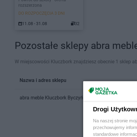
rozszerzona
DO ROZPOCZĘCIA 3 DNI
11.08 - 31.08
32
Pozostałe sklepy abra meble
W miejscowości Kluczbork znajdziesz obecnie 1 sklep a
Nazwa i adres sklepu
abra meble
Kluczbork
Byczyńska 27
Drogi Użytkow
Na naszej stronie mo
przechowujemy informa
standardowe informac