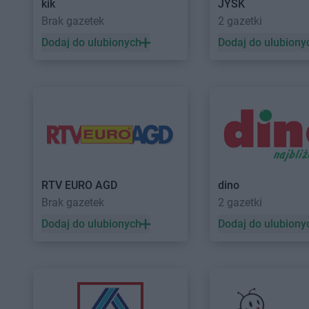
kik
JYSK
abra meble
Tarnów
abra meble
Tomaszó
Brak gazetek
2 gazetki
abra meble
Tczew
Dodaj do ulubionych
Dodaj do ulubiony
abra meble
Wałbrzych
abra meble
Warsza
abra meble
Zabrze
abra meble
Zamość
abra meble
Żywiec
RTV EURO AGD
dino
Brak gazetek
2 gazetki
Dodaj do ulubionych
Dodaj do ulubiony