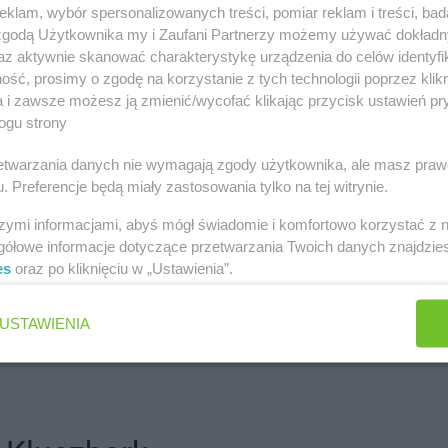
klam, wybór spersonalizowanych treści, pomiar reklam i treści, bad
 zgodą Użytkownika my i Zaufani Partnerzy możemy używać dokład
 miastach
az aktywnie skanować charakterystykę urządzenia do celów identyfi
ść, prosimy o zgodę na korzystanie z tych technologii poprzez klikn
a i zawsze możesz ją zmienić/wycofać klikając przycisk ustawień pr
ogu strony
d
abra meble
Brzesko
abra meble
rzetwarzania danych nie wymagają zgody użytkownika, ale masz praw
iała
abra meble
Busko-Zdrój
. Preferencje będą miały zastosowania tylko na tej witrynie.
ów
szymi informacjami, abyś mógł świadomie i komfortowo korzystać z
gółowe informacje dotyczące przetwarzania Twoich danych znajdzi
wo
es
oraz po kliknięciu w „Ustawienia”.
abra meble
Gorzów Wielkopolski
abra meble
abra meble
Grajewo
USTAWIENIA
abra meble
Kobylnica
abra meble