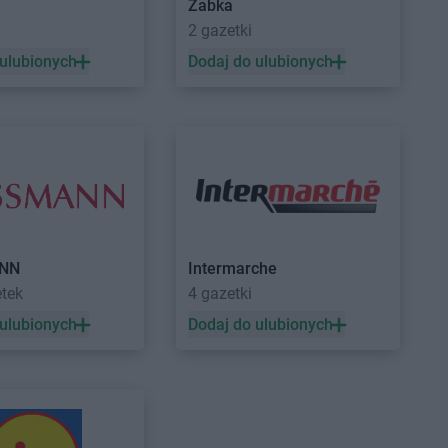
Żabka
Toruń
abra meble
Tychy
a
2 gazetki
Turek
 ulubionych
Dodaj do ulubionych
Wołomin
Zielona Góra
NN
Intermarche
etek
4 gazetki
 ulubionych
Dodaj do ulubionych