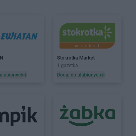
Konin
abra meble
Kutno
Lubartów
abra meble
Lublin
AN
Stokrotka Market
1 gazetka
 ulubionych
Dodaj do ulubionych
Płońsk
abra meble
Poznań
Suwałki
abra meble
Szczecinek
Szczecin