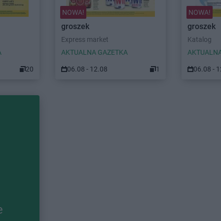
NOWA!
NOWA!
groszek
groszek
Express market
Katalog
A
AKTUALNA GAZETKA
AKTUALNA
20
06.08 - 12.08
1
06.08 - 
e