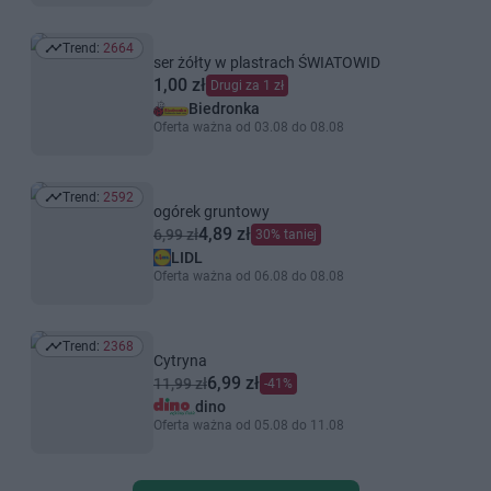
Trend:
2664
Trend: 2664
ser żółty w plastrach ŚWIATOWID
1,00 zł
Drugi za 1 zł
Biedronka
Oferta ważna od 03.08 do 08.08
Trend:
2592
Trend: 2592
ogórek gruntowy
4,89 zł
6,99 zł
30% taniej
LIDL
Oferta ważna od 06.08 do 08.08
Trend:
2368
Trend: 2368
Cytryna
6,99 zł
11,99 zł
-41%
dino
Oferta ważna od 05.08 do 11.08