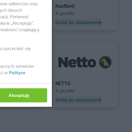
anie odbiorców oraz
Kaufland
nych danych
a
4 gazetki
kacji. Ponieważ
 ulubionych
Dodaj do ulubionych
ięcie „Akceptuję”.
ywatności znajdujący
o sprzeciwić się
 naszych serwisów
esz w
Polityce
a
NETTO
4 gazetki
Akceptuję
 ulubionych
Dodaj do ulubionych