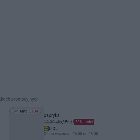
etkach promocyjnych
Trend:
3134
Trend: 3134
papryka
5,99 zł
12,99 zł
53% taniej
LIDL
Oferta ważna od 06.08 do 08.08