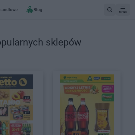
 handlowe
Blog
MENU
opularnych sklepów