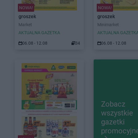
NOWA!
NOWA!
groszek
groszek
Market
Minimarket
AKTUALNA GAZETKA
AKTUALNA GAZETK
06.08 - 12.08
34
06.08 - 12.08
Zobacz
wszystkie
gazetki
promocyjn