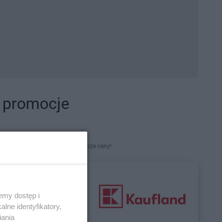
i promocje
kety. Najlepsze promocje i najniższe ceny!
emy dostęp i
lne identyfikatory,
iania