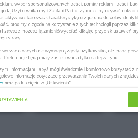
klam, wybór spersonalizowanych treści, pomiar reklam i treści, bad
PEPCO
dino
 zgodą Użytkownika my i Zaufani Partnerzy możemy używać dokład
Brak gazetek
1 gazetk
az aktywnie skanować charakterystykę urządzenia do celów identyfi
ch
Dodaj do ulubionych
Dodaj do
ść, prosimy o zgodę na korzystanie z tych technologii poprzez klikn
a i zawsze możesz ją zmienić/wycofać klikając przycisk ustawień pr
ogu strony
rzetwarzania danych nie wymagają zgody użytkownika, ale masz praw
. Preferencje będą miały zastosowania tylko na tej witrynie.
szymi informacjami, abyś mógł świadomie i komfortowo korzystać z
gółowe informacje dotyczące przetwarzania Twoich danych znajdzi
es
oraz po kliknięciu w „Ustawienia”.
ALDI
Biedronk
5 gazetek
9 gazetek
USTAWIENIA
ch
Dodaj do ulubionych
Dodaj do