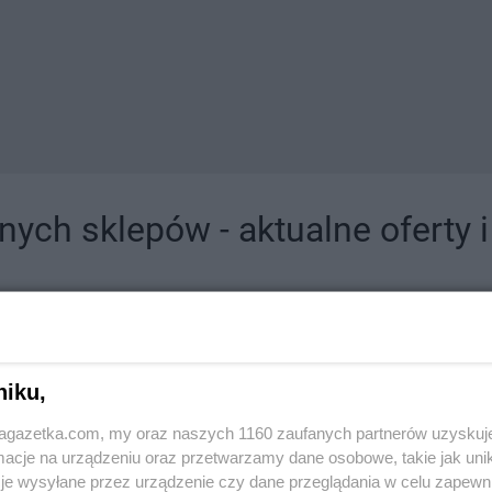
ych sklepów - aktualne oferty 
jdziesz tutaj sklepy należące do lokalnych sieci oraz duże, znane super- i hipermar
niku,
jagazetka.com, my oraz naszych 1160 zaufanych partnerów uzyskuj
cje na urządzeniu oraz przetwarzamy dane osobowe, takie jak unika
je wysyłane przez urządzenie czy dane przeglądania w celu zapewn