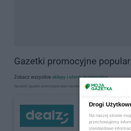
Gazetki promocyjne popularn
Zobacz wszystkie
sklepy i oferty promocyjne
Sprawdź gazetki promocyjne sieci handlowych, które działają w Polsce. Zna
Drogi Użytkow
Na naszej stronie mo
przechowujemy informa
standardowe informac