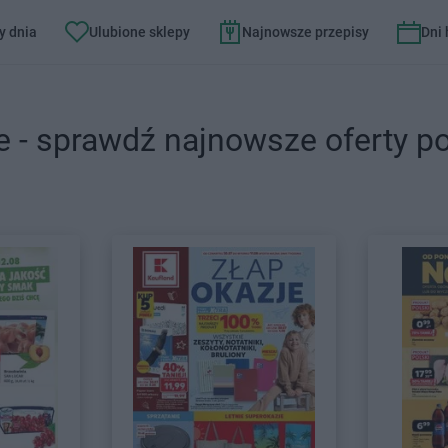
y dnia
Ulubione sklepy
Najnowsze przepisy
Dni
e - sprawdź najnowsze oferty p