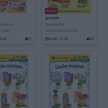
NOWA!
groszek
pożywcza
Supermarket
 2 DNI
AKTUALNA GAZETKA
08.08
37
06.08 - 12.08
44