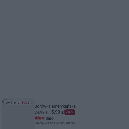
Trend:
3008
Trend: 3008
Borówka amerykańska
15,99 zł
24,99 zł
-36%
dino
Oferta ważna od 05.08 do 11.08