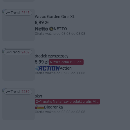
Trend:
2645
Trend: 2645
Wrzos Garden Girls XL
8,99 zł
NETTO
Oferta ważna od 03.08 do 08.08
Trend:
2459
Trend: 2459
środek czyszczący
5,99 zł
Niższa cena z 30 dni
Action
Oferta ważna od 05.08 do 11.08
Trend:
2230
Trend: 2230
skyr
2+1 gratis Najtańszy produkt gratis Mieszaj dowolnie Limit dzienny 6 szt. (maks. 2 gratis) na kartę Moja Biedronka.
Biedronka
Oferta ważna od 03.08 do 08.08