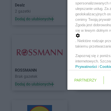
spersonalizowanych re
Dealz
POLOmarket
ulepszanie usług. Za
2 gazetki
10 gazetek
geolokalizacyjnych or
Dodaj do ulubionych
Dodaj do ulubiony
cenimy Twoją prywatno
Zgoda jest dobrowoln
się w lewym dolnym r
. Niektóre rodzaje p
takiemu przetwarzaniu
Zapoznaj się z poniż
internetowych. Szcze
Prywatności
i
Cooki
ROSSMANN
Auchan
Brak gazetek
5 gazetek
PARTNERZY
Dodaj do ulubionych
Dodaj do ulubiony