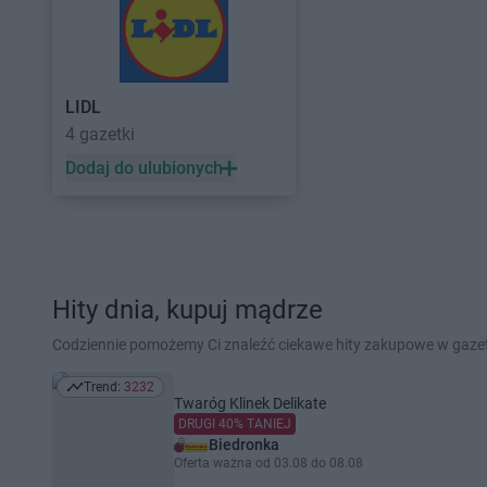
LIDL
4 gazetki
Dodaj do ulubionych
Hity dnia, kupuj mądrze
Codziennie pomożemy Ci znaleźć ciekawe hity zakupowe w gaz
Trend:
3232
Trend: 3232
Twaróg Klinek Delikate
DRUGI 40% TANIEJ
Biedronka
Oferta ważna od 03.08 do 08.08