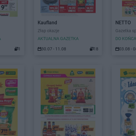
Kaufland
NETTO
Złap okazje
Gazetka s
A
AKTUALNA GAZETKA
DO KOŃCA
1
30.07 - 11.08
18
03.08 - 