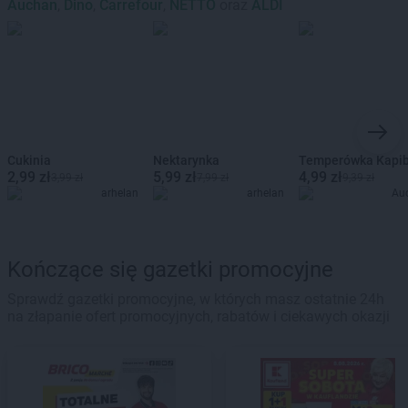
Auchan
,
Dino
,
Carrefour
,
NETTO
oraz
ALDI
Cukinia
Nektarynka
Temperówka Kapi
2,99 zł
5,99 zł
4,99 zł
3,99 zł
7,99 zł
9,39 zł
arhelan
arhelan
Au
Kończące się gazetki promocyjne
Sprawdź gazetki promocyjne, w których masz ostatnie 24h
na złapanie ofert promocyjnych, rabatów i ciekawych okazji