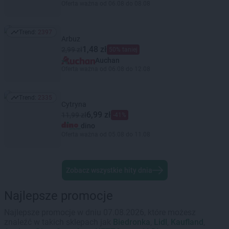
Oferta ważna od 06.08 do 08.08
Trend:
2397
Trend: 2397
Arbuz
1,48 zł
2,99 zł
50% taniej
Auchan
Oferta ważna od 06.08 do 12.08
Trend:
2335
Trend: 2335
Cytryna
6,99 zł
11,99 zł
-41%
dino
Oferta ważna od 05.08 do 11.08
Zobacz wszystkie hity dnia
Najlepsze promocje
Najlepsze promocje w dniu 07.08.2026, które możesz
znaleźć w takich sklepach jak
Biedronka
,
Lidl
,
Kaufland
,