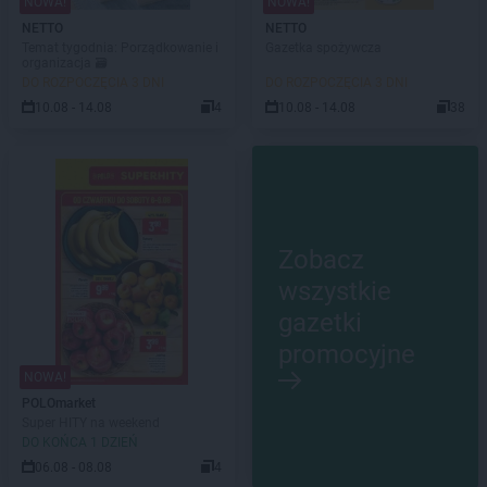
NOWA!
NOWA!
NETTO
NETTO
Temat tygodnia: Porządkowanie i
Gazetka spożywcza
organizacja 🗃️
DO ROZPOCZĘCIA 3 DNI
DO ROZPOCZĘCIA 3 DNI
10.08 - 14.08
4
10.08 - 14.08
38
Zobacz
wszystkie
gazetki
promocyjne
NOWA!
POLOmarket
Super HITY na weekend
DO KOŃCA 1 DZIEŃ
06.08 - 08.08
4