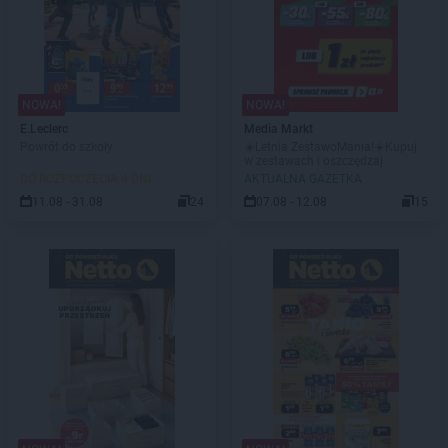
NOWA!
NOWA!
E.Leclerc
Media Markt
Powrót do szkoły
☀️Letnia ZestawoMania!☀️Kupuj
w zestawach i oszczędzaj
DO ROZPOCZĘCIA 4 DNI
AKTUALNA GAZETKA
11.08 - 31.08
24
07.08 - 12.08
15