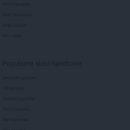
PEPCO Kraków
Dealz Warszawa
Dealz Gdańsk
OBI Lublin
Popularne sieci handlowe
Biedronka gazetka
Lidl gazetka
Kaufland gazetka
PEPCO gazetka
Netto gazetka
Dino gazetka