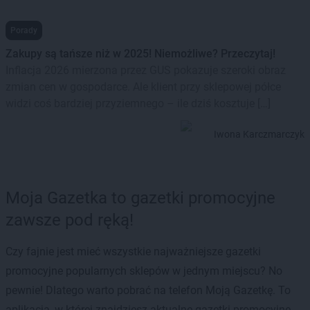
Porady
Zakupy są tańsze niż w 2025! Niemożliwe? Przeczytaj!
Inflacja 2026 mierzona przez GUS pokazuje szeroki obraz
zmian cen w gospodarce. Ale klient przy sklepowej półce
widzi coś bardziej przyziemnego – ile dziś kosztuje […]
Iwona Karczmarczyk
Moja Gazetka to gazetki promocyjne
zawsze pod ręką!
Czy fajnie jest mieć wszystkie najważniejsze gazetki
promocyjne popularnych sklepów w jednym miejscu? No
pewnie! Dlatego warto pobrać na telefon Moją Gazetkę. To
aplikacja, w której znajdziesz aktualne gazetki promocyjne