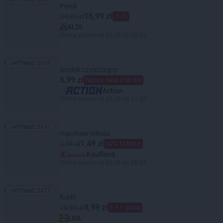
Trend: 2653
Persil
16,99 zł
34,99 zł
-51%
ALDI
Oferta ważna od 05.08 do 08.08
Trend:
2456
Trend: 2456
środek czyszczący
5,99 zł
Niższa cena z 30 dni
Action
Oferta ważna od 05.08 do 11.08
Trend:
2452
Trend: 2452
marchew młoda
1,49 zł
3,99 zł
62% TANIEJ!
Kaufland
Oferta ważna od 06.08 do 08.08
Trend:
2422
Trend: 2422
Kurki
9,99 zł
19,99 zł
1 + 1 gratis
LIDL