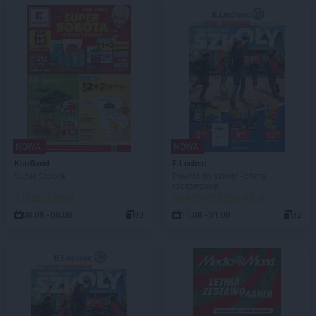
NOWA!
NOWA!
Kaufland
E.Leclerc
Super Sobota
Powrót do szkoły - oferta
rozszerzona
JUŻ OD JUTRA!
DO ROZPOCZĘCIA 4 DNI
08.08 - 08.08
30
11.08 - 31.08
32