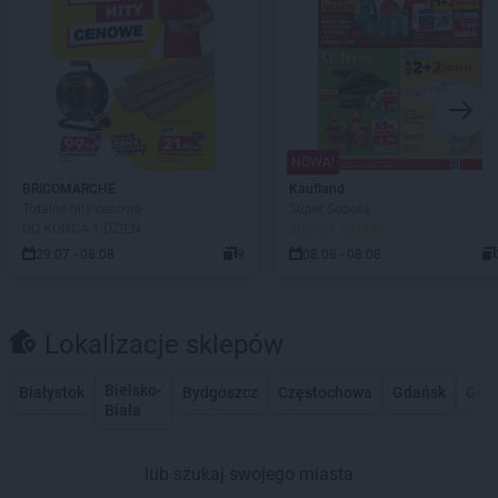
NOWA!
BRICOMARCHE
Kaufland
Totalne hity cenowe
Super Sobota
DO KOŃCA 1 DZIEŃ
JUŻ OD JUTRA!
29.07 - 08.08
9
08.08 - 08.08
Lokalizacje sklepów
Bielsko-
Białystok
Bydgoszcz
Częstochowa
Gdańsk
Gdy
Biała
lub szukaj swojego miasta