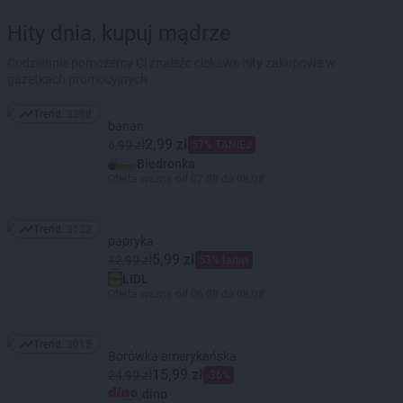
Hity dnia, kupuj mądrze
Codziennie pomożemy Ci znaleźć ciekawe hity zakupowe w
gazetkach promocyjnych
Trend:
3388
Trend: 3388
banan
2,99 zł
6,99 zł
57% TANIEJ
Biedronka
Oferta ważna od 07.08 do 08.08
Trend:
3123
Trend: 3123
papryka
5,99 zł
12,99 zł
53% taniej
LIDL
Oferta ważna od 06.08 do 08.08
Trend:
3015
Trend: 3015
Borówka amerykańska
15,99 zł
24,99 zł
-36%
dino