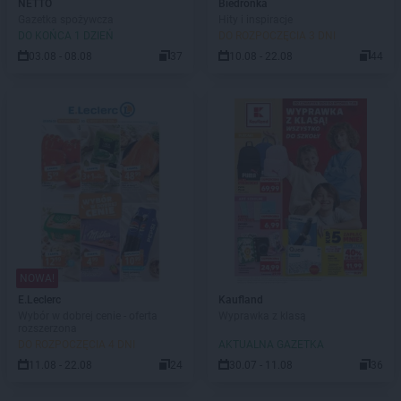
NETTO
Biedronka
Gazetka spożywcza
Hity i inspiracje
DO KOŃCA 1 DZIEŃ
DO ROZPOCZĘCIA 3 DNI
03.08 - 08.08
37
10.08 - 22.08
44
NOWA!
E.Leclerc
Kaufland
Wybór w dobrej cenie - oferta
Wyprawka z klasą
rozszerzona
DO ROZPOCZĘCIA 4 DNI
AKTUALNA GAZETKA
11.08 - 22.08
24
30.07 - 11.08
36