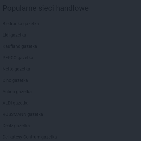
ALDI
Popularne sieci handlowe
Żory
ALDI
Żuromin
ALDI
Żyrardów
Biedronka gazetka
ALDI
Żywiec
Lidl gazetka
Kaufland gazetka
PEPCO gazetka
Netto gazetka
Dino gazetka
Action gazetka
ALDI gazetka
ROSSMANN gazetka
Dealz gazetka
Delikatesy Centrum gazetka