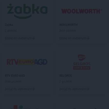
ALDI
Racibórz
ALDI
Radom
ALDI
Radomsko
ALDI
Radzymin
Żabka
WOOLWORTH
ALDI
Radzyń Podlaski
2 gazetki
Brak gazetek
ALDI
Rawicz
ALDI
Reda
Dodaj do ulubionych
Dodaj do ulubionych
ALDI
Rembelszczyzna
ALDI
Rokietnica
ALDI
Ropczyce
ALDI
Ruda Śląska
ALDI
Rybnik
ALDI
Rydułtowy
RTV EURO AGD
SELGROS
ALDI
Rzeszów
Brak gazetek
7 gazetek
ALDI
Rzgów
Dodaj do ulubionych
Dodaj do ulubionych
ALDI
Siemianowice Śląskie
ALDI
Sieradz
ALDI
Skarżysko-Kamienna