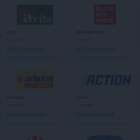
ALDI
Częstochowa
ALDI
Dąbrowa Górnicza
ALDI
Dęblin
Avita
Black Red White
ALDI
Długołęka
1 gazetka
1 gazetka
ALDI
Dobra
ALDI
Drawsko Pomorskie
Dodaj do ulubionych
Dodaj do ulubionych
ALDI
Dywity
ALDI
Działdowo
ALDI
Dzierżoniów
ALDI
Elbląg
ALDI
Ełk
abra meble
Action
ALDI
Gdańsk
1 gazetka
1 gazetka
ALDI
Gdynia
Dodaj do ulubionych
Dodaj do ulubionych
ALDI
Giżycko
ALDI
Gliwice
ALDI
Głogów