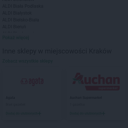
ALDI
Biała Podlaska
ALDI
Białystok
ALDI
Bielsko-Biała
ALDI
Bieruń
ALDI
Blachownia
Pokaż więcej
ALDI
Bochnia
ALDI
Brzeg
Inne sklepy w miejscowości Kraków
ALDI
Brzeziny
ALDI
Zobacz wszystkie sklepy
Bydgoszcz
ALDI
Bytom
ALDI
Chełm
ALDI
Chojnice
ALDI
Chorzów
Agata
Auchan Supermarket
ALDI
Choszczno
Brak gazetek
1 gazetka
ALDI
Ciechanów
ALDI
Cieszyn
Dodaj do ulubionych
Dodaj do ulubionych
ALDI
Czechowice-Dziedzice
ALDI
Czerwionka-Leszczyny