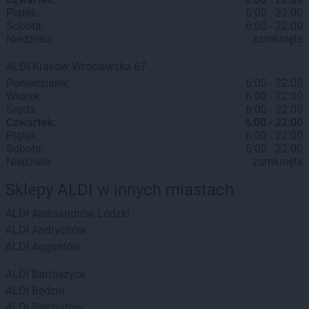
Piątek:
6:00 - 22:00
Sobota:
6:00 - 22:00
Niedziela:
zamknięte
ALDI
Kraków
Wrocławska 67
Poniedziałek:
6:00 - 22:00
Wtorek:
6:00 - 22:00
Środa:
6:00 - 22:00
Czwartek:
6:00 - 22:00
Piątek:
6:00 - 22:00
Sobota:
6:00 - 22:00
Niedziela:
zamknięte
Sklepy ALDI w innych miastach
ALDI
Aleksandrów Łódzki
ALDI
Andrychów
ALDI
Augustów
ALDI
Bartoszyce
ALDI
Będzin
ALDI
Bełchatów