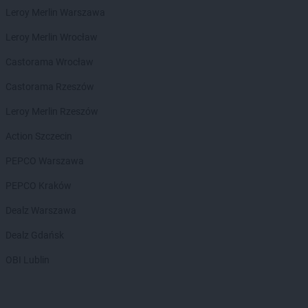
ALDI
Wodzisław Śląski
Leroy Merlin Warszawa
ALDI
Wola Mrokowska
ALDI
Wołomin
Leroy Merlin Wrocław
ALDI
Wrocław
Castorama Wrocław
ALDI
Września
ALDI
Wschowa
Castorama Rzeszów
Leroy Merlin Rzeszów
ALDI
Ząbkowice Śląskie
ALDI
Zabrze
Action Szczecin
ALDI
Zamienie
PEPCO Warszawa
ALDI
Zamość
ALDI
Zawiercie
PEPCO Kraków
ALDI
Zduńska Wola
Dealz Warszawa
ALDI
Zgierz
ALDI
Zgorzelec
Dealz Gdańsk
ALDI
Zielona Góra
OBI Lublin
ALDI
Złotoryja
ALDI
Żagań
ALDI
Żary