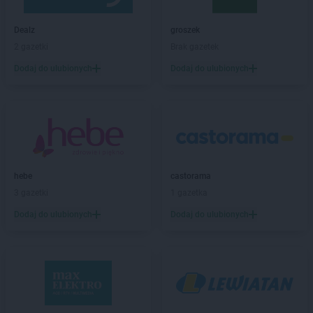
ALDI
Jaworzno
ALDI
Jędrzejów
Dealz
groszek
ALDI
Jelcz-Laskowice
2 gazetki
Brak gazetek
ALDI
Jelenia Góra
Dodaj do ulubionych
Dodaj do ulubionych
ALDI
Józefów
ALDI
Kalisz
ALDI
Kamienna Góra
ALDI
Katowice
ALDI
Kędzierzyn-Koźle
ALDI
Kęty
hebe
castorama
ALDI
Kielce
3 gazetki
1 gazetka
ALDI
Kiełczewo
Dodaj do ulubionych
Dodaj do ulubionych
ALDI
Kłodzko
ALDI
Kluczbork
ALDI
Knurów
ALDI
Kobyłka
ALDI
Kołobrzeg
ALDI
Konin