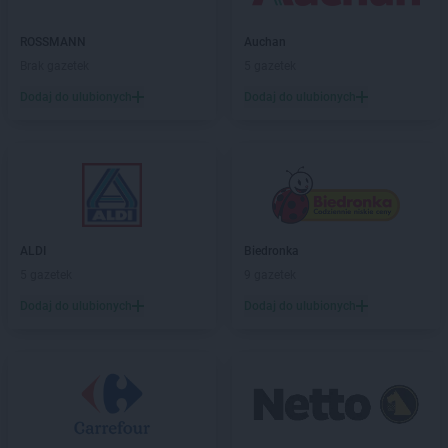
ALDI
Suwałki
ROSSMANN
Auchan
ALDI
Swarzędz
Brak gazetek
5 gazetek
ALDI
Syców
ALDI
Szczecin
Dodaj do ulubionych
Dodaj do ulubionych
ALDI
Szczecinek
ALDI
Szprotawa
ALDI
Śrem
ALDI
Środa Wielkopolska
ALDI
Świdnica
ALDI
ALDI
Świdnik
Biedronka
ALDI
5 gazetek
Świdwin
9 gazetek
ALDI
Świebodzice
Dodaj do ulubionych
Dodaj do ulubionych
ALDI
Świebodzin
ALDI
Świecie
ALDI
Świętochłowice
ALDI
Świnoujście
ALDI
Tarnobrzeg