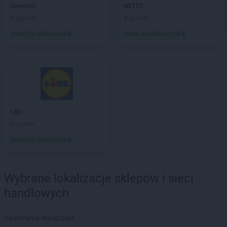
ALDI
Tarnów
Carrefour
NETTO
ALDI
Tarnowskie Góry
9 gazetek
4 gazetki
ALDI
Tczew
Dodaj do ulubionych
Dodaj do ulubionych
ALDI
Tomaszów Mazowiecki
ALDI
Toruń
ALDI
Tulce
ALDI
Tychy
ALDI
Ustka
LIDL
ALDI
Wadowice
4 gazetki
ALDI
Wągrowiec
Dodaj do ulubionych
ALDI
Wałbrzych
ALDI
Wałcz
ALDI
Warszawa
Wybrane lokalizacje sklepów i sieci
ALDI
Wiązowna
handlowych
ALDI
Wieluń
ALDI
Wisła
ALDI
Włocławek
Castorama Warszawa