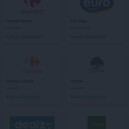
ALDI
Gniezno
ALDI
Goleniów
ALDI
Gorlice
Carrefour Market
Euro Sklep
ALDI
Gorzów Wielkopolski
7 gazetek
Brak gazetek
ALDI
Gostyń
ALDI
Grajewo
Dodaj do ulubionych
Dodaj do ulubionych
ALDI
Grodzisk Mazowiecki
ALDI
Grodzisk Wielkopolski
ALDI
Grudziądz
ALDI
Gryfice
ALDI
Gubin
Carrefour Express
Chorten
ALDI
Hrubieszów
2 gazetki
2 gazetki
ALDI
Iława
Dodaj do ulubionych
Dodaj do ulubionych
ALDI
Inowrocław
ALDI
Jarocin
ALDI
Jastrzębie-Zdrój
ALDI
Jawor