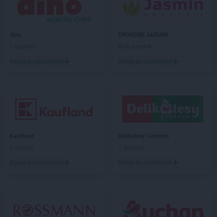
ALDI
Skawina
ALDI
Skierniewice
ALDI
Słubice
dino
DROGERIE JASMIN
ALDI
Słupsk
1 gazetka
Brak gazetek
ALDI
Smolec
Dodaj do ulubionych
Dodaj do ulubionych
ALDI
Sochaczew
ALDI
Sokołów Podlaski
ALDI
Sopot
ALDI
Sosnowiec
ALDI
Stalowa Wola
ALDI
Stara Iwiczna
ALDI
Starachowice
Kaufland
Delikatesy Centrum
ALDI
Stargard
4 gazetki
1 gazetka
ALDI
Starogard Gdański
Dodaj do ulubionych
Dodaj do ulubionych
ALDI
Strzegom
ALDI
Strzelce Opolskie
ALDI
Suchy Las
ALDI
Sulechów
ALDI
Sulęcin