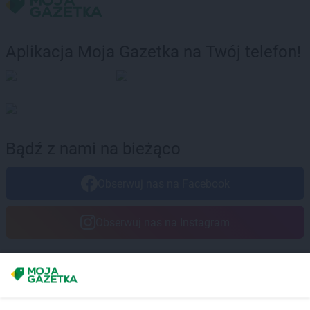
Aplikacja Moja Gazetka na Twój telefon!
Bądź z nami na bieżąco
Obserwuj nas na Facebook
Obserwuj nas na Instagram
Masz sugestie lub pytania?
Napisz do nas:
support@mojagazetka.com