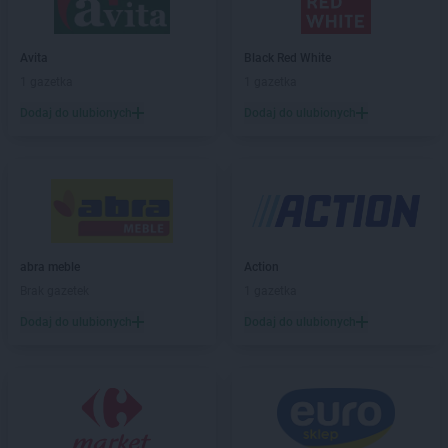
Avita
Mników
Avita
Myślenice
Avita
Black Red White
Avita
Niebieszczany
1 gazetka
1 gazetka
Avita
Osieczany
Dodaj do ulubionych
Dodaj do ulubionych
Avita
Podłęże
Avita
Podwilk
Avita
Przytkowice
Avita
Ratułów
abra meble
Action
Avita
Sanok
Brak gazetek
1 gazetka
Avita
Siepraw
Avita
Skawica
Dodaj do ulubionych
Dodaj do ulubionych
Avita
Skawina
Avita
Tarnawa
Avita
Tomice
Avita
Toporzysko