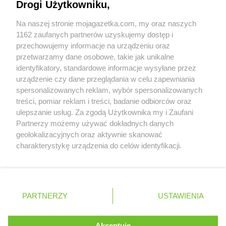
Drogi Użytkowniku,
Współpraca z nami
Na naszej stronie mojagazetka.com, my oraz naszych
Zobacz szczegóły
1162 zaufanych partnerów uzyskujemy dostęp i
Retail Radar – analiza rynku
przechowujemy informacje na urządzeniu oraz
przetwarzamy dane osobowe, takie jak unikalne
identyfikatory, standardowe informacje wysyłane przez
Wasze ulubione produkty
urządzenie czy dane przeglądania w celu zapewniania
spersonalizowanych reklam, wybór spersonalizowanych
Regulamin serwisu i polityka prywatności
treści, pomiar reklam i treści, badanie odbiorców oraz
ulepszanie usług. Za zgodą Użytkownika my i Zaufani
Mapa strony
Partnerzy możemy używać dokładnych danych
geolokalizacyjnych oraz aktywnie skanować
Zawsze najnowsze gazetki w naszej
Wszystkie miasta z lokalizacjami sklepów
charakterystykę urządzenia do celów identyfikacji.
Ponieważ cenimy Twoją prywatność, prosimy o zgodę na
aplikacji
korzystanie z tych technologii poprzez kliknięcie
„Akceptuję”. Zgoda jest dobrowolna i zawsze możesz ją
+ 1,5 mln zadowolonych kupujących
zmienić/wycofać klikając przycisk ustawień prywatności
Polska
Czechy
Ukraina
Litwa
Słowacja
Rumunia
PARTNERZY
USTAWIENIA
znajdujący się w lewym dolnym rogu strony
. Niektóre rodzaje przetwarzania danych nie wymagają
Akceptuję