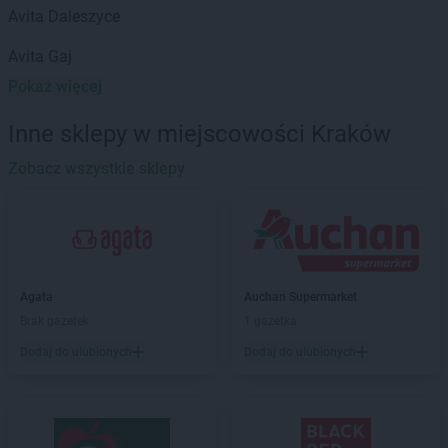
Avita
Daleszyce
Avita
Gaj
Avita
Głowienka
Pokaż więcej
Avita
Gołyszyn
Inne sklepy w miejscowości Kraków
Avita
Imbramowice
Zobacz wszystkie sklepy
Avita
Janowice
Avita
Jastrzębie-Zdrój
Avita
Kamień
Avita
Kasinka Mała
Avita
Kraków
Agata
Auchan Supermarket
Avita
Królik Polski
Brak gazetek
1 gazetka
Avita
Krosno
Dodaj do ulubionych
Dodaj do ulubionych
Avita
Libertów
Avita
Lipnica Mała