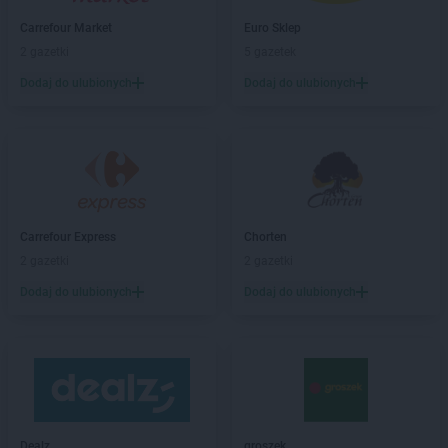
Avita
Wilkowisko
Carrefour Market
Euro Sklep
Avita
Włostów
2 gazetki
5 gazetek
Avita
Wola Radziszowska
Dodaj do ulubionych
Dodaj do ulubionych
Avita
Wolbrom
Avita
Wolice
Avita
Wróblik Królewski
Avita
Wysocice
Avita
Zagacie
Avita
Zawoja
Carrefour Express
Chorten
Avita
Zielonki
2 gazetki
2 gazetki
Dodaj do ulubionych
Dodaj do ulubionych
Dealz
groszek