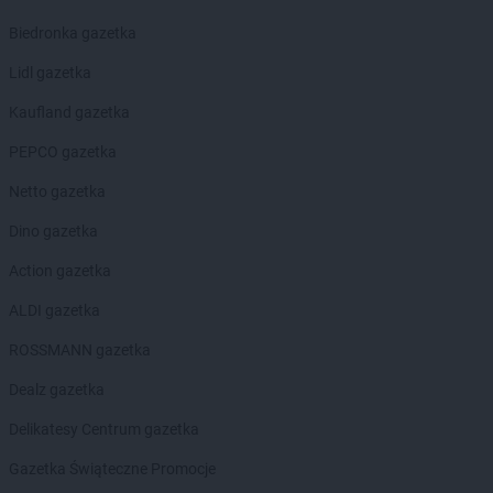
Biedronka gazetka
Lidl gazetka
Kaufland gazetka
PEPCO gazetka
Netto gazetka
Dino gazetka
Action gazetka
ALDI gazetka
ROSSMANN gazetka
Dealz gazetka
Delikatesy Centrum gazetka
Gazetka Świąteczne Promocje