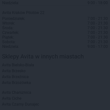
Niedziela:
9:00 - 18:00
Avita
Kraków
Pilotów 22
Poniedziałek:
7:00 - 21:30
Wtorek:
7:00 - 21:30
Środa:
7:00 - 21:30
Czwartek:
7:00 - 21:30
Piątek:
7:00 - 21:30
Sobota:
7:00 - 21:30
Niedziela:
9:00 - 17:00
Sklepy Avita w innych miastach
Avita
Bielsko-Biała
Avita
Brzesko
Avita
Brzeźnica
Avita
Brzozówka
Avita
Charsznica
Avita
Ciche
Avita
Czarny Dunajec